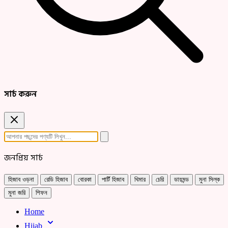
সার্চ করুন
জনপ্রিয় সার্চ
হিজাব ওড়না
রেডি হিজাব
বোরকা
পার্টি হিজাব
খিমার
চেরি
ডায়মন্ড
মুনা সিল্ক
মুনা জরি
শিফন
Home
Hijab