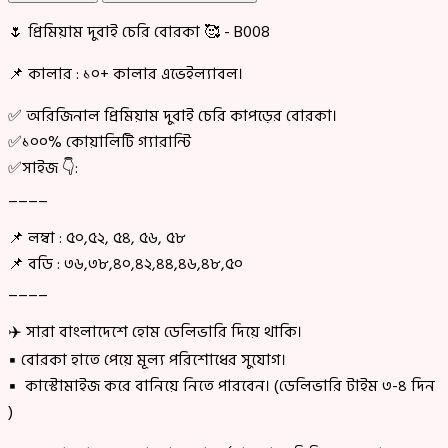
🌷 প্রিমিয়াম দুবাই চেরি বোরকা 🥰 - B008
📌 কালার : ১০+ কালার এভেইল্যাবল।
✅ অরিজিনাল প্রিমিয়াম দুবাই চেরি কাপড়ের বোরকা।
✅১০০% কোয়ালিটি গ্যারান্টি
✅সাইজ 👇:
____
📌 লম্বা : ৫০,৫২, ৫৪, ৫৬, ৫৮
📌 বডি : ৩৬,৩৮,৪০,৪২,৪৪,৪৬,৪৮,৫০
____
✈️ সারা বাংলাদেশে হোম ডেলিভারি দিয়ে থাকি।
▪ বোরকা হাতে পেয়ে মূল্য পরিশোধের সুযোগ।
▪ কাস্টোমাইজ করে বানিয়ে নিতে পারবেন। (ডেলিভারি টাইম ৩-৪ দিন
)