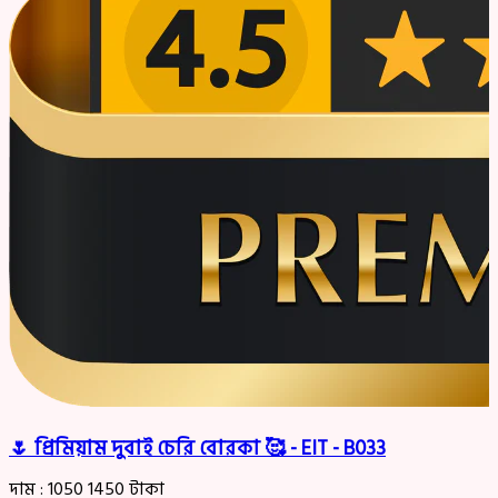
🌷 প্রিমিয়াম দুবাই চেরি বোরকা 🥰 - EIT - B033
দাম :
1050
1450
টাকা