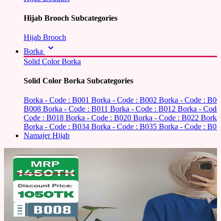
Hijab Brooch Subcategories
Hijab Brooch
Borka
Solid Color Borka
Solid Color Borka Subcategories
Borka - Code : B001
Borka - Code : B002
Borka - Code : B0
B008
Borka - Code : B011
Borka - Code : B012
Borka - Code
Code : B018
Borka - Code : B020
Borka - Code : B022
Borka
Borka - Code : B034
Borka - Code : B035
Borka - Code : B03
Namajer Hijab