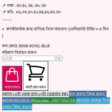
📌 লম্বা : ৫০,৫২, ৫৪, ৫৬, ৫৮
📌 বডি : ৩৬,৩৮,৪০,৪২,৪৪,৪৬,৪৮,৫০
____
▪ কাস্টোমাইজ করে বানিয়ে নিতে পারবেন। (ডেলিভারি টাইম ৩-৪ দিন
)
পণ্য কোড:
B008-ROYEL-BLUE
পরিমাণ নির্বাচন করুন
−
+
অর্ডার করুন
কার্টে যোগ করুন
সকাল ১০টা থেকে রাত ১০টা (শুক্রবার বন্ধ)
কল করতে ক্লিক করুন :
8809613820026
WhatsApp : 01977355728
ফেসবুকে মেসেজ দিতে
এখানে ক্লিক করুন।