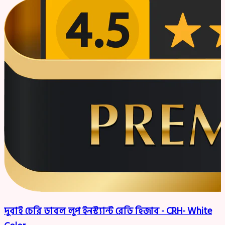
দুবাই চেরি ডাবল লুপ ইনস্ট্যান্ট রেডি হিজাব - CRH- White