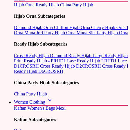
Hijab Orna
Ready Hijab
China Party Hijab
Hijab Orna Subcategories
Diamond Hijab Orna
Chiffon Hijab Orna
Cherry Hijab Orna
L
Orna
Muna Jori Party Hijab Orna
Muna Silk Party Hijab Orna
Ready Hijab Subcategories
Cross Ready Hijab
Diamond Ready Hijab
Large Ready Hijab
Print Ready Hijab - PRHD1
Lase Ready Hijab LRHD1
Lace 
D1CROSRH
Cross Ready Hijab D2CROSRH
Cross Ready
Ready Hijab D6CROSRH
China Party Hijab Subcategories
China Party Hijab
Women Clothing
Kaftan
Women's Bags
Mexi
Kaftan Subcategories