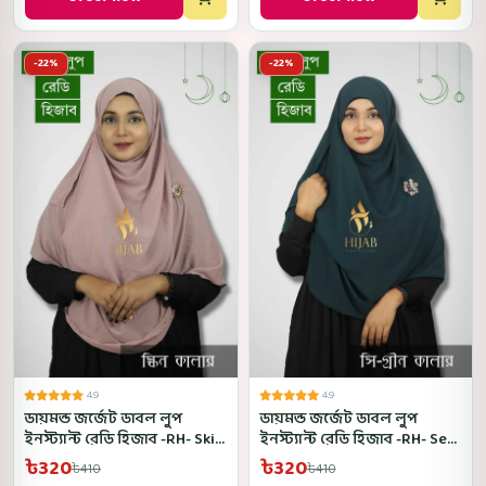
-22%
-22%
4.9
4.9
ডায়মন্ড জর্জেট ডাবল লুপ
ডায়মন্ড জর্জেট ডাবল লুপ
ইনস্ট্যান্ট রেডি হিজাব -RH- Skin
ইনস্ট্যান্ট রেডি হিজাব -RH- Sea
Color
Green Color
৳320
৳320
৳410
৳410