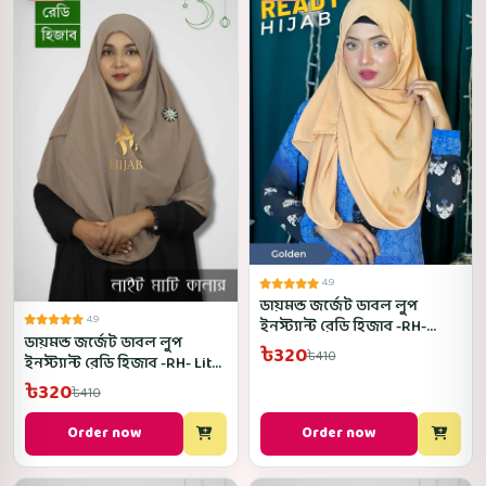
4.9
ডায়মন্ড জর্জেট ডাবল লুপ
4.9
ইনস্ট্যান্ট রেডি হিজাব -RH-
ডায়মন্ড জর্জেট ডাবল লুপ
Golden Color
৳320
৳410
ইনস্ট্যান্ট রেডি হিজাব -RH- Lite
Mati Color
৳320
৳410
Order now
Order now