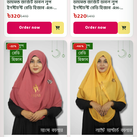
ডায়মন্ড জর্জেট ডাবল লুপ
ডায়মন্ড জর্জেট ডাবল লুপ
ইনস্ট্যান্ট রেডি হিজাব -RH-
ইনস্ট্যান্ট রেডি হিজাব -RH-
Navy Blue Color
Misty Color
৳320
৳220
৳410
৳410
Order now
Order now
-22%
-46%