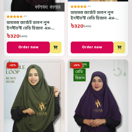
4.9
ডায়মন্ড জর্জেট ডাবল লুপ
4.9
ইনস্ট্যান্ট রেডি হিজাব -RH-
ডায়মন্ড জর্জেট ডাবল লুপ
Kochuripana Color
৳320
৳410
ইনস্ট্যান্ট রেডি হিজাব -RH-
Koliza Color
৳320
৳410
Order now
Order now
-22%
-22%