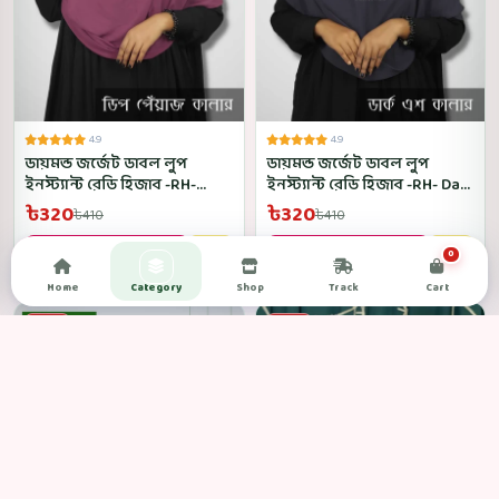
4.9
4.9
ডায়মন্ড জর্জেট ডাবল লুপ
ডায়মন্ড জর্জেট ডাবল লুপ
ইনস্ট্যান্ট রেডি হিজাব -RH-
ইনস্ট্যান্ট রেডি হিজাব -RH- Dark
Deep Peyaz Color
Ash Color
৳320
৳320
৳410
৳410
Order now
Order now
0
Home
Category
Shop
Track
Cart
-22%
-22%