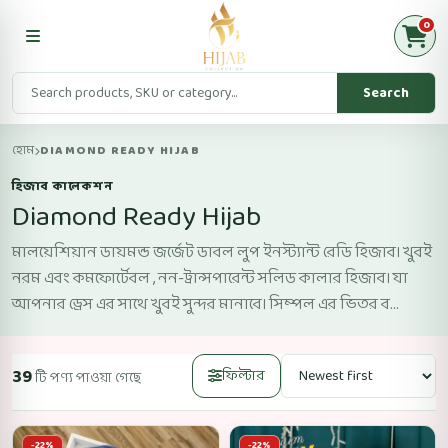
0
Search
হোম
DIAMOND READY HIJAB
হিজাব কালেকশন
Diamond Ready Hijab
মালয়েশিয়ান ডায়মন্ড জর্জেট ডাবল লুপ ইনস্ট্যান্ট রেডি হিজাব। খুবই
নরম এবং কমফোর্টেবল , নন-ট্রান্সপারেন্ট সলিড কালার হিজাব। যা
আপনার ড্রেস এর সাথে খুবই সুন্দর মানাবে। সিম্পল এর ভিতর ব...
39
ফিল্টার
টি পণ্য পাওয়া গেছে
-22%
-22%