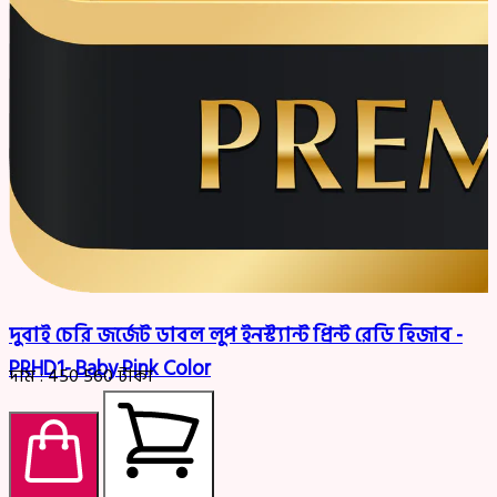
দুবাই চেরি জর্জেট ডাবল লুপ ইনস্ট্যান্ট প্রিন্ট রেডি হিজাব -
PRHD1- Baby Pink Color
দাম :
450
560
টাকা