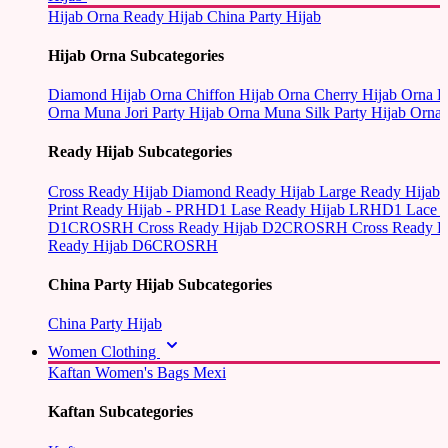
Hijab Orna
Ready Hijab
China Party Hijab
Hijab Orna Subcategories
Diamond Hijab Orna
Chiffon Hijab Orna
Cherry Hijab Orna
L
Orna
Muna Jori Party Hijab Orna
Muna Silk Party Hijab Orna
Ready Hijab Subcategories
Cross Ready Hijab
Diamond Ready Hijab
Large Ready Hijab
Print Ready Hijab - PRHD1
Lase Ready Hijab LRHD1
Lace 
D1CROSRH
Cross Ready Hijab D2CROSRH
Cross Ready
Ready Hijab D6CROSRH
China Party Hijab Subcategories
China Party Hijab
Women Clothing
Kaftan
Women's Bags
Mexi
Kaftan Subcategories