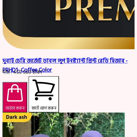
দুবাই চেরি জর্জেট ডাবল লুপ ইনস্ট্যান্ট প্রিন্ট রেডি হিজাব -
PRHD1- Coffee Color
দাম :
450
560
টাকা
অর্ডার করুন
কার্টে যোগ করুন