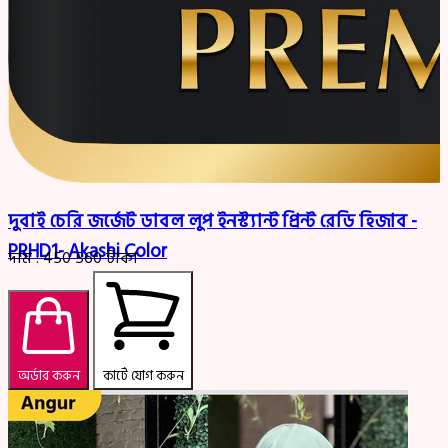
দুবাই চেরি জর্জেট ডাবল লুপ ইনস্ট্যান্ট প্রিন্ট রেডি হিজাব -
PRHD1- Akashi Color
দাম :
450
560
টাকা
অর্ডার করুন
কার্টে যোগ করুন