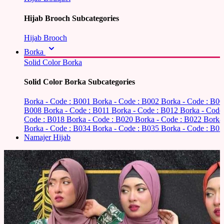
Hijab Brooch Subcategories
Hijab Brooch
Borka
Solid Color Borka
Solid Color Borka Subcategories
Borka - Code : B001
Borka - Code : B002
Borka - Code : B0
B008
Borka - Code : B011
Borka - Code : B012
Borka - Code
Code : B018
Borka - Code : B020
Borka - Code : B022
Borka
Borka - Code : B034
Borka - Code : B035
Borka - Code : B03
Namajer Hijab