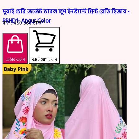
দুবাই চেরি জর্জেট ডাবল লুপ ইনস্ট্যান্ট প্রিন্ট রেডি হিজাব -
PRHD1- Angur Color
দাম :
450
560
টাকা
অর্ডার করুন
কার্টে যোগ করুন