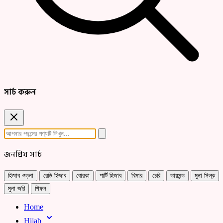
সার্চ করুন
জনপ্রিয় সার্চ
হিজাব ওড়না
রেডি হিজাব
বোরকা
পার্টি হিজাব
খিমার
চেরি
ডায়মন্ড
মুনা সিল্ক
মুনা জরি
শিফন
Home
Hijab