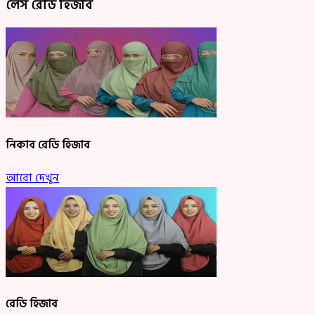
লেস রেডি হিজাব
আরো দেখুন
নিকাব রেডি হিজাব
আরো দেখুন
রেডি হিজাব