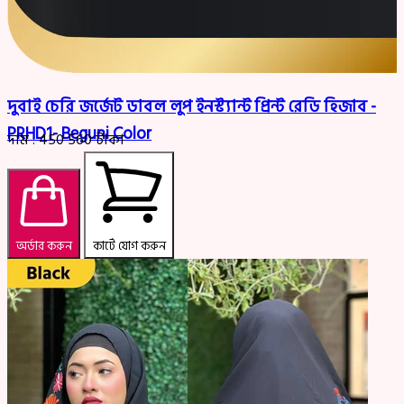
দুবাই চেরি জর্জেট ডাবল লুপ ইনস্ট্যান্ট প্রিন্ট রেডি হিজাব -
PRHD1- Beguni Color
দাম :
450
560
টাকা
অর্ডার করুন
কার্টে যোগ করুন