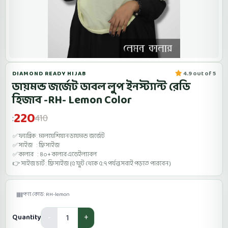
DIAMOND READY HIJAB
4.9 out of 5
ডায়মন্ড জর্জেট ডাবল লুপ ইনস্ট্যান্ট রেডি
হিজাব -RH- Lemon Color
220
410
:
✅ ফ্যাব্রিক : মালয়েশিয়ান ডায়মন্ড জর্জেট
✅ সাইজ : ফ্রি সাইজ
✅ কালার : ৪০+ কালার এভেইল্যাবল
👉 সাইজ চার্ট : ফ্রি সাইজ (৫ ফুট থেকে ৫.৭ পর্যন্ত সবাই পড়তে পারবেন )
পণ্য কোড: RH-lemon
Quantity