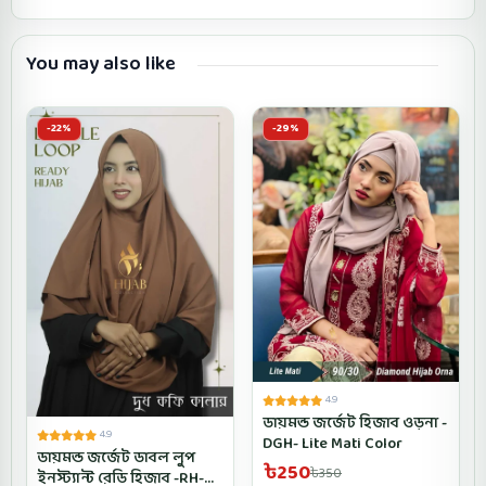
You may also like
-22%
-29%
4.9
ডায়মন্ড জর্জেট হিজাব ওড়না -
4.9
DGH- Lite Mati Color
ডায়মন্ড জর্জেট ডাবল লুপ
৳250
৳350
ইনস্ট্যান্ট রেডি হিজাব -RH-