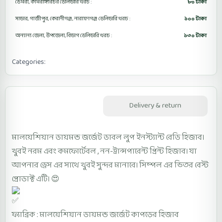
ডেমরা, কামরাঙ্গীরচর ডেলিভারি খরচ :
৮০ টাকা
সাভার, গাজীপুর, কেরানীগঞ্জ, নারায়ণগঞ্জ ডেলিভারি খরচ :
১০০ টাকা
অন্যান্য জেলা, উপজেলা, বিভাগ ডেলিভারি খরচ :
১৩০ টাকা
Categories:
Diamond Ready Hijab
Description
Delivery & return
মালয়েশিয়ান ডায়মন্ড জর্জেট ডাবল লুপ ইনস্ট্যান্ট রেডি হিজাব।
খুবই নরম এবং কমফোর্টেবল , নন-ট্রান্সপারেন্ট প্রিন্ট হিজাব। যা
আপনার ড্রেস এর সাথে খুবই সুন্দর মানাবে। সিম্পল এর ভিতর বেস্ট
প্রোডাক্ট এটি। 😍
ফ্যাব্রিক : মালয়েশিয়ান ডায়মন্ড জর্জেট কাপড়ের হিজাব