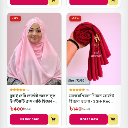
-13%
-30%
4.9
4.9
দুবাই চেরি জর্জেট ডাবল লুপ
মালয়েশিয়ান শিফন জর্জেট
ইনস্ট্যান্ট ক্রস রেডি হিজাব -
হিজাব ওড়না - SGH- Red
D6CROSRH - Baby Pink
Maroon Color
৳480
৳140
৳550
৳200
Color
Order now
Order now