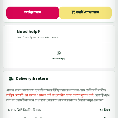
অর্ডার করুন
কার্টে যোগ করুন
Need help?
Our friendly team is one tap away.
কল
WhatsApp
ফেসবুকে মেসেজ
Delivery & return
কোনো প্রকার অ্যাডভান্স ছাড়াই আমরা দিচ্ছি সারা বাংলাদেশে হোম ডেলিভারি সার্ভিস।
অগ্রিম পেমেন্ট এর কোনো ঝামেলা নেই বা প্রতারিত হবার কোনো সুযোগ নেই,
প্রোডাক্ট দেখে
তারপর পেমেন্ট করবেন যে কোনো প্রয়োজনে যোগাযোগ করুন উপরের নম্বর গুলোতে।
ঢাকা মেট্রো সিটি ডেলিভারি খরচ :
৬০ টাকা