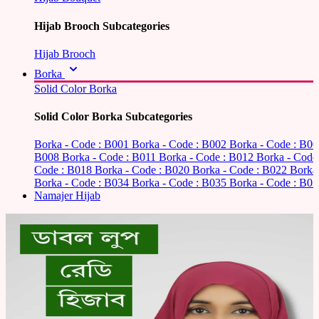
Hijab Brooch Subcategories
Hijab Brooch
Borka
Solid Color Borka
Solid Color Borka Subcategories
Borka - Code : B001
Borka - Code : B002
Borka - Code : B0
B008
Borka - Code : B011
Borka - Code : B012
Borka - Code
Code : B018
Borka - Code : B020
Borka - Code : B022
Borka
Borka - Code : B034
Borka - Code : B035
Borka - Code : B03
Namajer Hijab