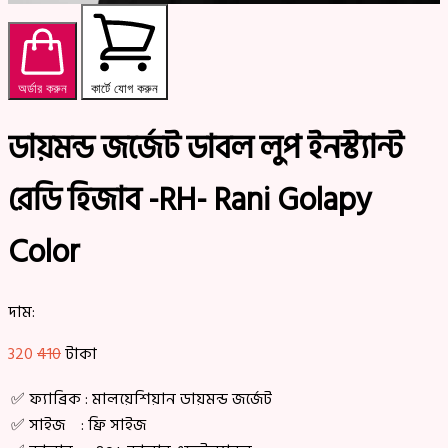
অর্ডার করুন
কার্টে যোগ করুন
ডায়মন্ড জর্জেট ডাবল লুপ ইনস্ট্যান্ট
রেডি হিজাব -RH- Rani Golapy
Color
দাম:
320
410
টাকা
✅ ফ্যাব্রিক : মালয়েশিয়ান ডায়মন্ড জর্জেট
✅ সাইজ : ফ্রি সাইজ