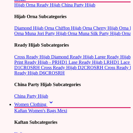
Hijab Orna
Ready Hijab
China Party Hijab
Hijab Orna Subcategories
Diamond Hijab Orna
Chiffon Hijab Orna
Cherry Hijab Orna
L
Orna
Muna Jori Party Hijab Orna
Muna Silk Party Hijab Orna
Ready Hijab Subcategories
Cross Ready Hijab
Diamond Ready Hijab
Large Ready Hijab
Print Ready Hijab - PRHD1
Lase Ready Hijab LRHD1
Lace 
D1CROSRH
Cross Ready Hijab D2CROSRH
Cross Ready
Ready Hijab D6CROSRH
China Party Hijab Subcategories
China Party Hijab
Women Clothing
Kaftan
Women's Bags
Mexi
Kaftan Subcategories