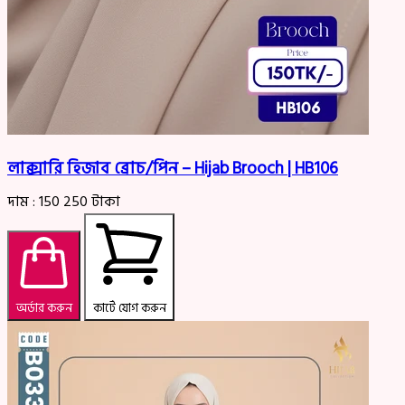
লাক্সারি হিজাব ব্রোচ/পিন – Hijab Brooch | HB106
দাম :
150
250
টাকা
অর্ডার করুন
কার্টে যোগ করুন