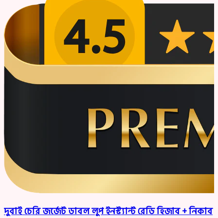
দুবাই চেরি জর্জেট ডাবল লুপ ইনস্ট্যান্ট রেডি হিজাব + নিকাব