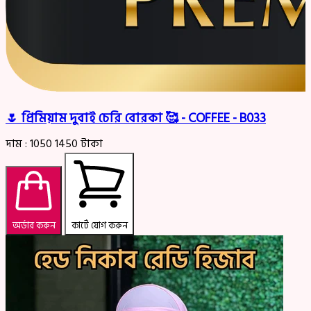
🌷 প্রিমিয়াম দুবাই চেরি বোরকা 🥰 - COFFEE - B033
দাম :
1050
1450
টাকা
অর্ডার করুন
কার্টে যোগ করুন