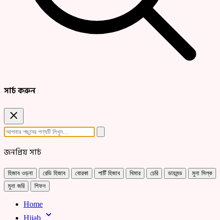
সার্চ করুন
জনপ্রিয় সার্চ
হিজাব ওড়না
রেডি হিজাব
বোরকা
পার্টি হিজাব
খিমার
চেরি
ডায়মন্ড
মুনা সিল্ক
মুনা জরি
শিফন
Home
Hijab