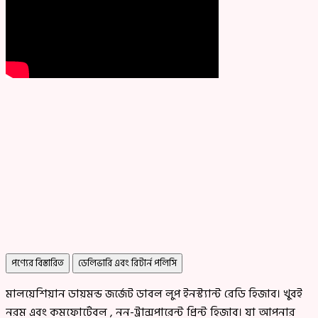
পণ্যের বিস্তারিত
ডেলিভারি এবং রিটার্ন পলিসি
মালয়েশিয়ান ডায়মন্ড জর্জেট ডাবল লুপ ইনস্ট্যান্ট রেডি হিজাব। খুবই
নরম এবং কমফোর্টেবল , নন-ট্রান্সপারেন্ট প্রিন্ট হিজাব। যা আপনার