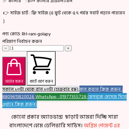
✅ কালার : ৪০+ কালার এভেইল্যাবল
👉 সাইজ চার্ট : ফ্রি সাইজ (৫ ফুট থেকে ৫.৭ পর্যন্ত সবাই পড়তে পারবেন
)
পণ্য কোড:
RH-rani-golapy
পরিমাণ নির্বাচন করুন
−
+
অর্ডার করুন
কার্টে যোগ করুন
সকাল ১০টা থেকে রাত ১০টা (শুক্রবার বন্ধ)
কল করতে ক্লিক করুন :
8809613820026
WhatsApp : 01977355728
ফেসবুকে মেসেজ দিতে
এখানে ক্লিক করুন।
কোনো প্রকার অ্যাডভান্স ছাড়াই আমরা দিচ্ছি সারা
বাংলাদেশে হোম ডেলিভারি সার্ভিস।
অগ্রিম পেমেন্ট এর