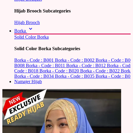
Hijab Brooch Subcategories
Hijab Brooch
Borka
Solid Color Borka
Solid Color Borka Subcategories
Borka - Code : B001
Borka - Code : B002
Borka - Code : B0
B008
Borka - Code : B011
Borka - Code : B012
Borka - Code
Code : B018
Borka - Code : B020
Borka - Code : B022
Borka
Borka - Code : B034
Borka - Code : B035
Borka - Code : B03
Namajer Hijab