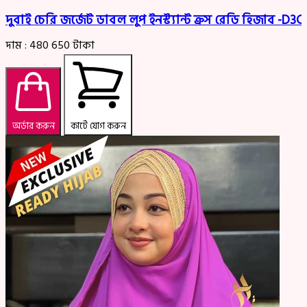
দুবাই চেরি জর্জেট ডাবল লুপ ইনস্ট্যান্ট ক্রস রেডি হিজাব -D
দাম :
480
650
টাকা
অর্ডার করুন
কার্টে যোগ করুন