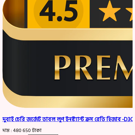
দুবাই চেরি জর্জেট ডাবল লুপ ইনস্ট্যান্ট ক্রস রেডি হিজাব -D
দাম :
480
650
টাকা