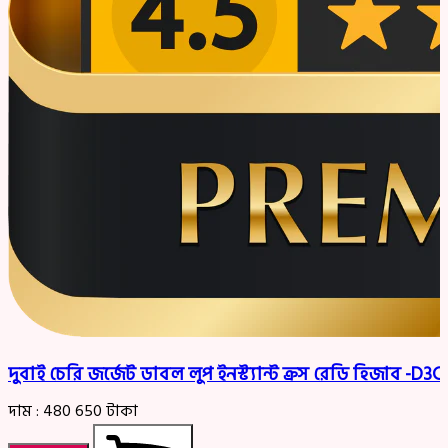
দুবাই চেরি জর্জেট ডাবল লুপ ইনস্ট্যান্ট ক্রস রেডি হিজাব -D
দাম :
480
650
টাকা