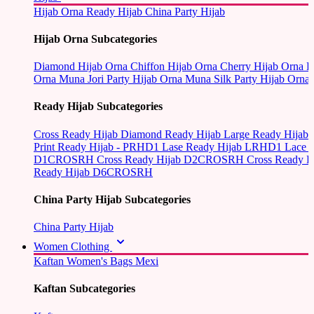
Hijab Orna
Ready Hijab
China Party Hijab
Hijab Orna Subcategories
Diamond Hijab Orna
Chiffon Hijab Orna
Cherry Hijab Orna
L
Orna
Muna Jori Party Hijab Orna
Muna Silk Party Hijab Orna
Ready Hijab Subcategories
Cross Ready Hijab
Diamond Ready Hijab
Large Ready Hijab
Print Ready Hijab - PRHD1
Lase Ready Hijab LRHD1
Lace 
D1CROSRH
Cross Ready Hijab D2CROSRH
Cross Ready
Ready Hijab D6CROSRH
China Party Hijab Subcategories
China Party Hijab
Women Clothing
Kaftan
Women's Bags
Mexi
Kaftan Subcategories