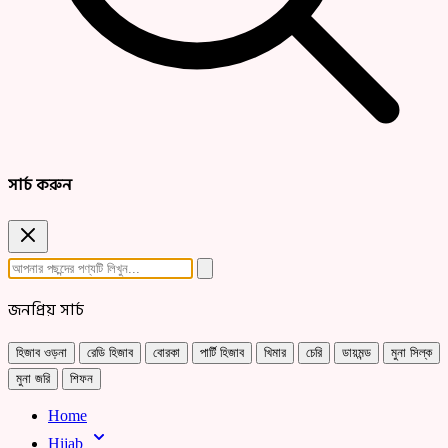
সার্চ করুন
জনপ্রিয় সার্চ
হিজাব ওড়না
রেডি হিজাব
বোরকা
পার্টি হিজাব
খিমার
চেরি
ডায়মন্ড
মুনা সিল্ক
মুনা জরি
শিফন
Home
Hijab