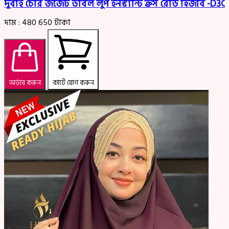
দুবাই চেরি জর্জেট ডাবল লুপ ইনস্ট্যান্ট ক্রস রেডি হিজাব -
দাম :
480
650
টাকা
অর্ডার করুন
কার্টে যোগ করুন