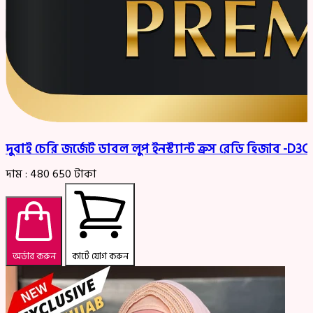
দুবাই চেরি জর্জেট ডাবল লুপ ইনস্ট্যান্ট ক্রস রেডি হিজাব -D
দাম :
480
650
টাকা
অর্ডার করুন
কার্টে যোগ করুন