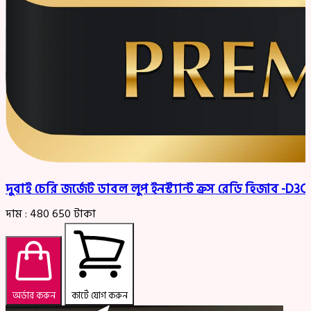
দুবাই চেরি জর্জেট ডাবল লুপ ইনস্ট্যান্ট ক্রস রেডি হিজাব -
দাম :
480
650
টাকা
অর্ডার করুন
কার্টে যোগ করুন