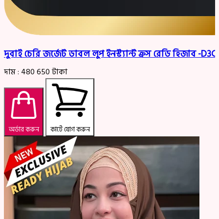
দুবাই চেরি জর্জেট ডাবল লুপ ইনস্ট্যান্ট ক্রস রেডি হিজাব -D
দাম :
480
650
টাকা
অর্ডার করুন
কার্টে যোগ করুন