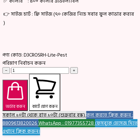
✅ কালার : ৪০+ কালার এভেইল্যাবল
👉 সাইজ চার্ট : ফ্রি সাইজ (৭০ কেজির নিচে সবার ফুল কাভার করবে
)
পণ্য কোড:
D3CROSRH-Lite-Pest
পরিমাণ নির্বাচন করুন
−
+
অর্ডার করুন
কার্টে যোগ করুন
সকাল ১০টা থেকে রাত ১০টা (শুক্রবার বন্ধ)
কল করতে ক্লিক করুন :
8809613820026
WhatsApp : 01977355728
ফেসবুকে মেসেজ দিতে
এখানে ক্লিক করুন।