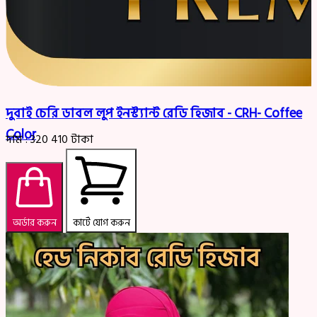
দুবাই চেরি ডাবল লুপ ইনস্ট্যান্ট রেডি হিজাব - CRH- Coffee
Color
দাম :
320
410
টাকা
অর্ডার করুন
কার্টে যোগ করুন