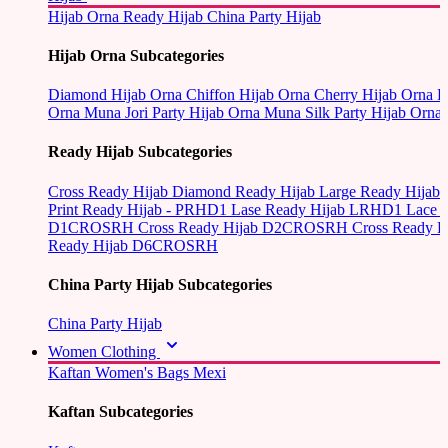
Hijab Orna
Ready Hijab
China Party Hijab
Hijab Orna Subcategories
Diamond Hijab Orna
Chiffon Hijab Orna
Cherry Hijab Orna
L
Orna
Muna Jori Party Hijab Orna
Muna Silk Party Hijab Orna
Ready Hijab Subcategories
Cross Ready Hijab
Diamond Ready Hijab
Large Ready Hijab
Print Ready Hijab - PRHD1
Lase Ready Hijab LRHD1
Lace 
D1CROSRH
Cross Ready Hijab D2CROSRH
Cross Ready
Ready Hijab D6CROSRH
China Party Hijab Subcategories
China Party Hijab
Women Clothing
Kaftan
Women's Bags
Mexi
Kaftan Subcategories