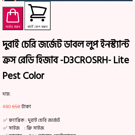
অর্ডার করুন
কার্টে যোগ করুন
দুবাই চেরি জর্জেট ডাবল লুপ ইনস্ট্যান্ট
ক্রস রেডি হিজাব -D3CROSRH- Lite
Pest Color
দাম:
480
650
টাকা
✅ ফ্যাব্রিক : দুবাই চেরি জর্জেট
✅ সাইজ : ফ্রি সাইজ