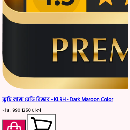
কুচি লার্জ রেডি হিজাব - KLRH - Dark Maroon Color
দাম :
990
1250
টাকা