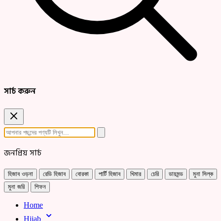
সার্চ করুন
জনপ্রিয় সার্চ
হিজাব ওড়না
রেডি হিজাব
বোরকা
পার্টি হিজাব
খিমার
চেরি
ডায়মন্ড
মুনা সিল্ক
মুনা জরি
শিফন
Home
Hijab