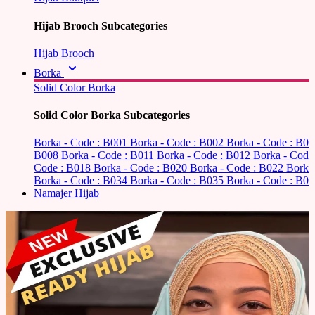
Hijab Brooch Subcategories
Hijab Brooch
Borka
Solid Color Borka
Solid Color Borka Subcategories
Borka - Code : B001
Borka - Code : B002
Borka - Code : B0
B008
Borka - Code : B011
Borka - Code : B012
Borka - Code
Code : B018
Borka - Code : B020
Borka - Code : B022
Borka
Borka - Code : B034
Borka - Code : B035
Borka - Code : B03
Namajer Hijab