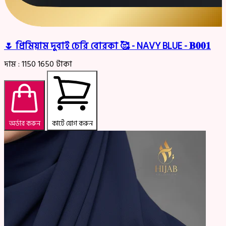
🌷 প্রিমিয়াম দুবাই চেরি বোরকা 🥰 - NAVY BLUE - 𝐁𝟎𝟎𝟏
দাম :
1150
1650
টাকা
অর্ডার করুন
কার্টে যোগ করুন