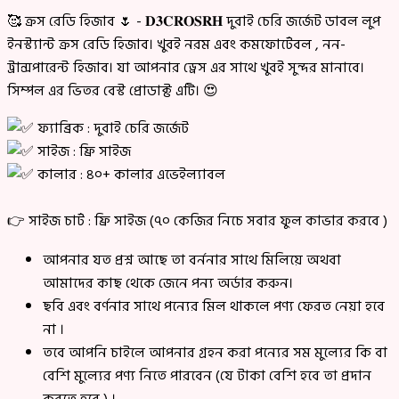
🥰 ক্রস রেডি হিজাব 🌷 - 𝐃𝟑𝐂𝐑𝐎𝐒𝐑𝐇 দুবাই চেরি জর্জেট ডাবল লুপ
ইনস্ট্যান্ট ক্রস রেডি হিজাব। খুবই নরম এবং কমফোর্টেবল , নন-
ট্রান্সপারেন্ট হিজাব। যা আপনার ড্রেস এর সাথে খুবই সুন্দর মানাবে।
সিম্পল এর ভিতর বেস্ট প্রোডাক্ট এটি। 😍
ফ্যাব্রিক : দুবাই চেরি জর্জেট
সাইজ : ফ্রি সাইজ
কালার : ৪০+ কালার এভেইল্যাবল
👉 সাইজ চার্ট : ফ্রি সাইজ (৭০ কেজির নিচে সবার ফুল কাভার করবে )
আপনার যত প্রশ্ন আছে তা বর্ননার সাথে মিলিয়ে অথবা
আমাদের কাছ থেকে জেনে পন্য অর্ডার করুন।
ছবি এবং বর্ণনার সাথে পন্যের মিল থাকলে পণ্য ফেরত নেয়া হবে
না ।
তবে আপনি চাইলে আপনার গ্রহন করা পন্যের সম মুল্যের কি বা
বেশি মুল্যের পণ্য নিতে পারবেন (যে টাকা বেশি হবে তা প্রদান