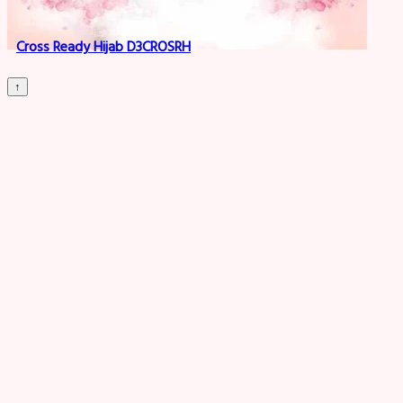
Cross Ready Hijab D3CROSRH
↑