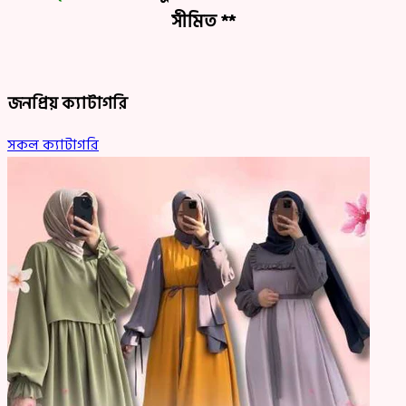
সীমিত **
জনপ্রিয় ক্যাটাগরি
সকল ক্যাটাগরি