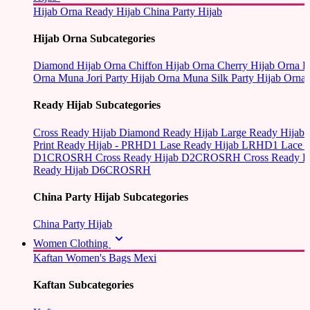
Hijab Orna
Ready Hijab
China Party Hijab
Hijab Orna Subcategories
Diamond Hijab Orna
Chiffon Hijab Orna
Cherry Hijab Orna
L
Orna
Muna Jori Party Hijab Orna
Muna Silk Party Hijab Orna
Ready Hijab Subcategories
Cross Ready Hijab
Diamond Ready Hijab
Large Ready Hijab
Print Ready Hijab - PRHD1
Lase Ready Hijab LRHD1
Lace 
D1CROSRH
Cross Ready Hijab D2CROSRH
Cross Ready
Ready Hijab D6CROSRH
China Party Hijab Subcategories
China Party Hijab
Women Clothing
Kaftan
Women's Bags
Mexi
Kaftan Subcategories