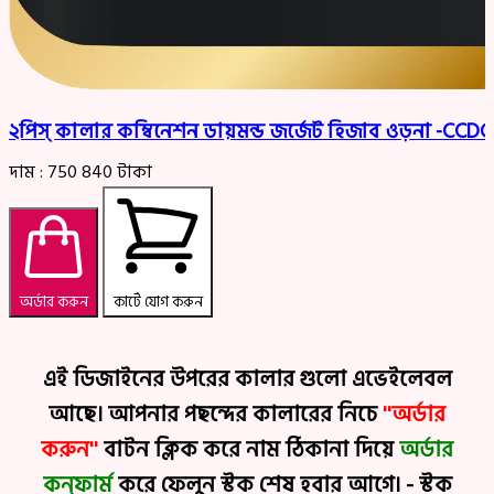
২পিস্ কালার কম্বিনেশন ডায়মন্ড জর্জেট হিজাব ওড়না -CCD
দাম :
750
840
টাকা
অর্ডার করুন
কার্টে যোগ করুন
এই ডিজাইনের উপরের কালার গুলো এভেইলেবল
আছে। আপনার পছন্দের কালারের নিচে
''অর্ডার
করুন''
বাটন ক্লিক করে নাম ঠিকানা দিয়ে
অর্ডার
কন্ফার্ম
করে ফেলুন স্টক শেষ হবার আগে। - স্টক