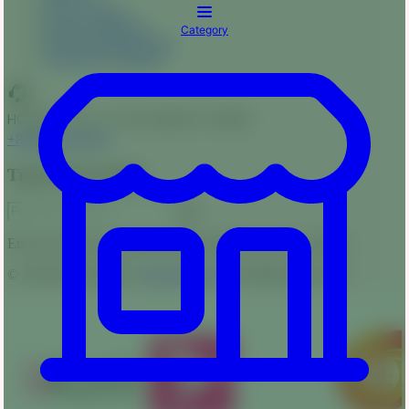
Privacy Policy
Payment Methods
Category
Product Returns Policy
Term and Conditions
HOTLINE : SAT TO THU (10AM TO 9PM)
+8809613820026
Track Your Order
Enter your ID to get instant status updates on your package.
© 2026 Developed by
Onecodesoft ♥
All Rights Reserved.