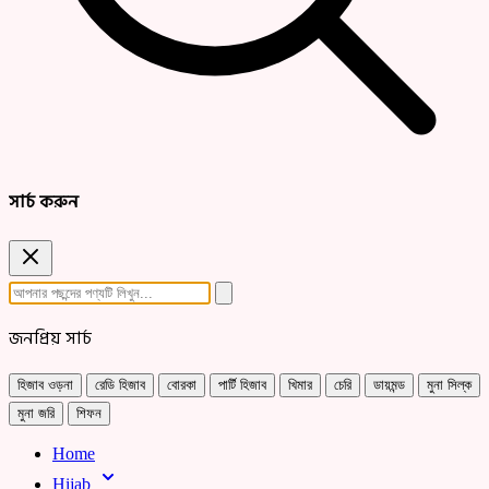
সার্চ করুন
জনপ্রিয় সার্চ
হিজাব ওড়না
রেডি হিজাব
বোরকা
পার্টি হিজাব
খিমার
চেরি
ডায়মন্ড
মুনা সিল্ক
মুনা জরি
শিফন
Home
Hijab