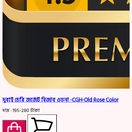
দুবাই চেরি জর্জেট হিজাব ওড়না -CGH-Old Rose Color
দাম :
195-280
টাকা