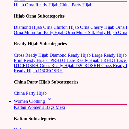
Hijab Orna
Ready Hijab
China Party Hijab
Hijab Orna Subcategories
Diamond Hijab Orna
Chiffon Hijab Orna
Cherry Hijab Orna
L
Orna
Muna Jori Party Hijab Orna
Muna Silk Party Hijab Orna
Ready Hijab Subcategories
Cross Ready Hijab
Diamond Ready Hijab
Large Ready Hijab
Print Ready Hijab - PRHD1
Lase Ready Hijab LRHD1
Lace 
D1CROSRH
Cross Ready Hijab D2CROSRH
Cross Ready
Ready Hijab D6CROSRH
China Party Hijab Subcategories
China Party Hijab
Women Clothing
Kaftan
Women's Bags
Mexi
Kaftan Subcategories