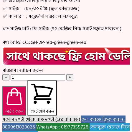
✅ ফ্যাব্রিক : মালয়েশিয়ান ডায়মন্ড জর্জেট
✅ সাইজ : ৮১/৩০ ইঞ্চি (ফুল কাভারেজ )
✅ কালার : সবুজ/লাল এবং লাল/সবুজ
👉 সাইজ চার্ট : ফ্রি সাইজ (৭০ কেজির নিচে সবাই পড়তে পারবেন )
পণ্য কোড:
CCDGH-2P-red-green-green-red
পরিমাণ নির্বাচন করুন
−
+
অর্ডার করুন
কার্টে যোগ করুন
সকাল ১০টা থেকে রাত ১০টা (শুক্রবার বন্ধ)
কল করতে ক্লিক করুন :
8809613820026
WhatsApp : 01977355728
ফেসবুকে মেসেজ দিতে