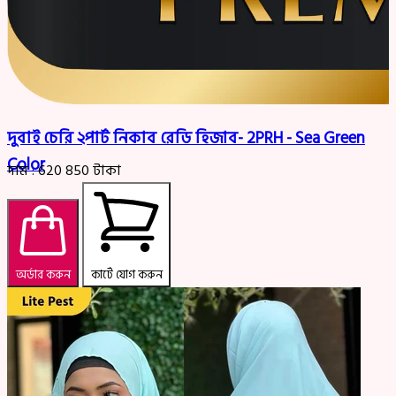
দুবাই চেরি ২পার্ট নিকাব রেডি হিজাব- 2PRH - Sea Green
Color
দাম :
620
850
টাকা
অর্ডার করুন
কার্টে যোগ করুন