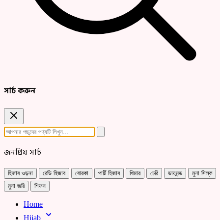
সার্চ করুন
জনপ্রিয় সার্চ
হিজাব ওড়না
রেডি হিজাব
বোরকা
পার্টি হিজাব
খিমার
চেরি
ডায়মন্ড
মুনা সিল্ক
মুনা জরি
শিফন
Home
Hijab