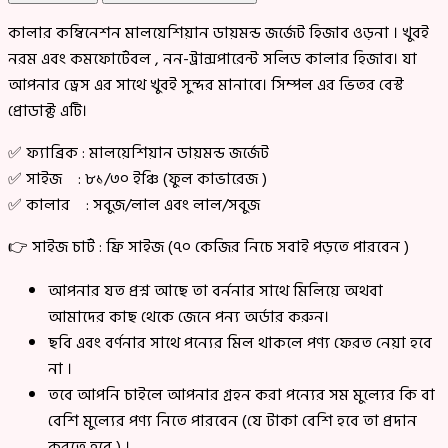
কালার কম্বিনেশন মালয়েশিয়ান ডায়মন্ড জর্জেট হিজাব ওড়না । খুবই
নরম এবং কমফোর্টেবল , নন-ট্রান্সপারেন্ট সলিড কালার হিজাব। যা
আপনার ড্রেস এর সাথে খুবই সুন্দর মানাবে। সিম্পল এর ভিতর বেস্ট
প্রোডাক্ট এটি।
✅ ফ্যাব্রিক : মালয়েশিয়ান ডায়মন্ড জর্জেট
✅ সাইজ : ৮১/৩০ ইঞ্চি (ফুল কাভারেজ )
✅ কালার : সবুজ/লাল এবং লাল/সবুজ
👉 সাইজ চার্ট : ফ্রি সাইজ (৭০ কেজির নিচে সবাই পড়তে পারবেন )
আপনার যত প্রশ্ন আছে তা বর্ননার সাথে মিলিয়ে অথবা
আমাদের কাছ থেকে জেনে পন্য অর্ডার করুন।
ছবি এবং বর্ণনার সাথে পন্যের মিল থাকলে পণ্য ফেরত নেয়া হবে
না ।
তবে আপনি চাইলে আপনার গ্রহন করা পন্যের সম মুল্যের কি বা
বেশি মুল্যের পণ্য নিতে পারবেন (যে টাকা বেশি হবে তা প্রদান
করতে হবে ) ।