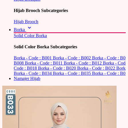
Hijab Brooch Subcategories
Hijab Brooch
Borka
Solid Color Borka
Solid Color Borka Subcategories
Borka - Code : B001
Borka - Code : B002
Borka - Code : B0
B008
Borka - Code : B011
Borka - Code : B012
Borka - Code
Code : B018
Borka - Code : B020
Borka - Code : B022
Borka
Borka - Code : B034
Borka - Code : B035
Borka - Code : B03
Namajer Hijab