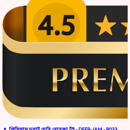
🌷 প্রিমিয়াম দুবাই চেরি বোরকা 🥰 - DEEP-JAM - B033