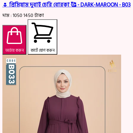
🌷 প্রিমিয়াম দুবাই চেরি বোরকা 🥰 - DARK-MAROON - B03
দাম :
1050
1450
টাকা
অর্ডার করুন
কার্টে যোগ করুন