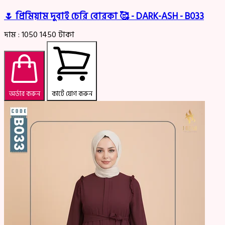
🌷 প্রিমিয়াম দুবাই চেরি বোরকা 🥰 - DARK-ASH - B033
দাম :
1050
1450
টাকা
অর্ডার করুন
কার্টে যোগ করুন