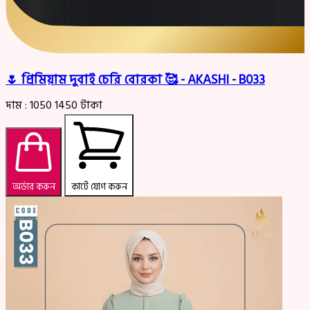
🌷 প্রিমিয়াম দুবাই চেরি বোরকা 🥰 - AKASHI - B033
দাম :
1050
1450
টাকা
অর্ডার করুন
কার্টে যোগ করুন