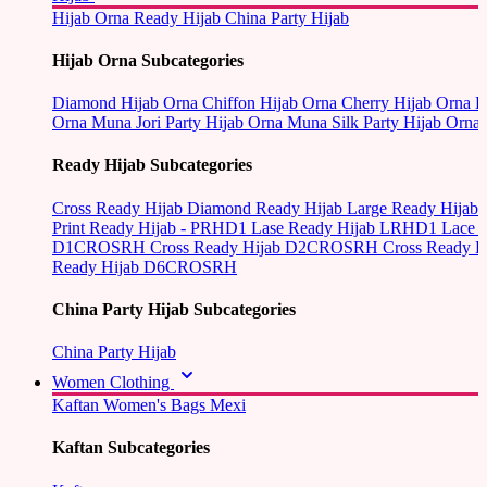
Hijab Orna
Ready Hijab
China Party Hijab
Hijab Orna Subcategories
Diamond Hijab Orna
Chiffon Hijab Orna
Cherry Hijab Orna
L
Orna
Muna Jori Party Hijab Orna
Muna Silk Party Hijab Orna
Ready Hijab Subcategories
Cross Ready Hijab
Diamond Ready Hijab
Large Ready Hijab
Print Ready Hijab - PRHD1
Lase Ready Hijab LRHD1
Lace 
D1CROSRH
Cross Ready Hijab D2CROSRH
Cross Ready
Ready Hijab D6CROSRH
China Party Hijab Subcategories
China Party Hijab
Women Clothing
Kaftan
Women's Bags
Mexi
Kaftan Subcategories