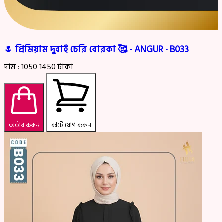
🌷 প্রিমিয়াম দুবাই চেরি বোরকা 🥰 - ANGUR - B033
দাম :
1050
1450
টাকা
অর্ডার করুন
কার্টে যোগ করুন