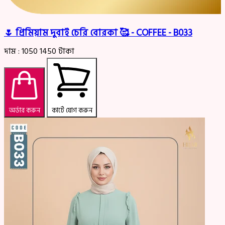
🌷 প্রিমিয়াম দুবাই চেরি বোরকা 🥰 - COFFEE - B033
দাম :
1050
1450
টাকা
অর্ডার করুন
কার্টে যোগ করুন