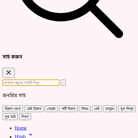
সার্চ করুন
জনপ্রিয় সার্চ
হিজাব ওড়না
রেডি হিজাব
বোরকা
পার্টি হিজাব
খিমার
চেরি
ডায়মন্ড
মুনা সিল্ক
মুনা জরি
শিফন
Home
Hijab