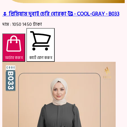
🌷 প্রিমিয়াম দুবাই চেরি বোরকা 🥰 - COOL-GRAY - B033
দাম :
1050
1450
টাকা
অর্ডার করুন
কার্টে যোগ করুন