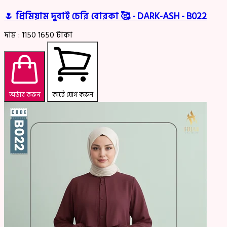
🌷 প্রিমিয়াম দুবাই চেরি বোরকা 🥰 - DARK-ASH - B022
দাম :
1150
1650
টাকা
অর্ডার করুন
কার্টে যোগ করুন