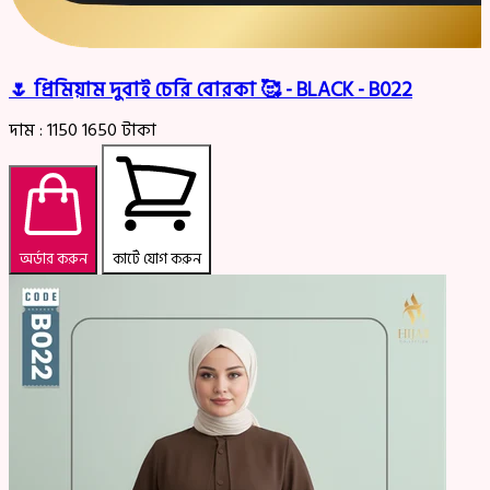
🌷 প্রিমিয়াম দুবাই চেরি বোরকা 🥰 - BLACK - B022
দাম :
1150
1650
টাকা
অর্ডার করুন
কার্টে যোগ করুন