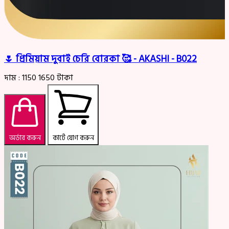
🌷 প্রিমিয়াম দুবাই চেরি বোরকা 🥰 - AKASHI - B022
দাম :
1150
1650
টাকা
অর্ডার করুন
কার্টে যোগ করুন