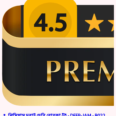
🌷 প্রিমিয়াম দুবাই চেরি বোরকা 🥰 - DEEP-JAM - B022