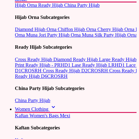
Hijab Orna
Ready Hijab
China Party Hijab
Hijab Orna Subcategories
Diamond Hijab Orna
Chiffon Hijab Orna
Cherry Hijab Orna
L
Orna
Muna Jori Party Hijab Orna
Muna Silk Party Hijab Orna
Ready Hijab Subcategories
Cross Ready Hijab
Diamond Ready Hijab
Large Ready Hijab
Print Ready Hijab - PRHD1
Lase Ready Hijab LRHD1
Lace 
D1CROSRH
Cross Ready Hijab D2CROSRH
Cross Ready
Ready Hijab D6CROSRH
China Party Hijab Subcategories
China Party Hijab
Women Clothing
Kaftan
Women's Bags
Mexi
Kaftan Subcategories