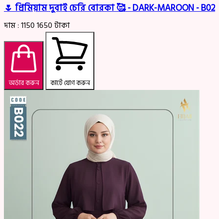
🌷 প্রিমিয়াম দুবাই চেরি বোরকা 🥰 - DARK-MAROON - B02
দাম :
1150
1650
টাকা
অর্ডার করুন
কার্টে যোগ করুন