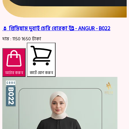
🌷 প্রিমিয়াম দুবাই চেরি বোরকা 🥰 - ANGUR - B022
দাম :
1150
1650
টাকা
অর্ডার করুন
কার্টে যোগ করুন