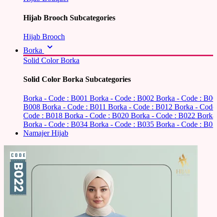
Hijab Brooch Subcategories
Hijab Brooch
Borka
Solid Color Borka
Solid Color Borka Subcategories
Borka - Code : B001
Borka - Code : B002
Borka - Code : B0
B008
Borka - Code : B011
Borka - Code : B012
Borka - Code
Code : B018
Borka - Code : B020
Borka - Code : B022
Borka
Borka - Code : B034
Borka - Code : B035
Borka - Code : B03
Namajer Hijab