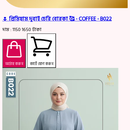
🌷 প্রিমিয়াম দুবাই চেরি বোরকা 🥰 - COFFEE - B022
দাম :
1150
1650
টাকা
অর্ডার করুন
কার্টে যোগ করুন