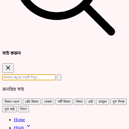
সার্চ করুন
জনপ্রিয় সার্চ
হিজাব ওড়না
রেডি হিজাব
বোরকা
পার্টি হিজাব
খিমার
চেরি
ডায়মন্ড
মুনা সিল্ক
মুনা জরি
শিফন
Home
Hijab