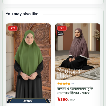
You may also like
-31%
-13%
4.9
হালকা ও আরামদায়ক সুতি
নামাজের হিজাব - NH22
৳390
৳450