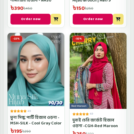
নামাজের হিজাব - NH30
Hijab Brooch | HB179
৳390
৳150
৳450
৳250
Order now
Order now
-22%
-32%
4.9
4.9
মুনা সিল্ক পার্টি হিজাব ওড়না -
দুবাই চেরি জর্জেট হিজাব
MSH-SILK - Cool Gray Color
ওড়না -CGH-Red Maroon
৳195
৳250