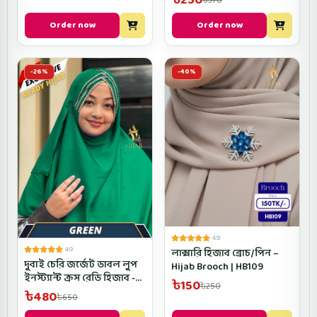
৳250
৳370
Order now
Order now
-26%
-40%
4.9
4.9
লাক্সারি হিজাব ব্রোচ/পিন –
দুবাই চেরি জর্জেট ডাবল লুপ
Hijab Brooch | HB109
ইনস্ট্যান্ট ক্রস রেডি হিজাব -
৳150
৳250
D2CROSRH- Green Color
৳480
৳650