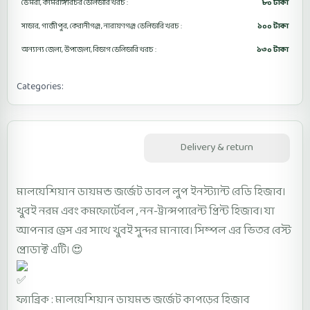
ডেমরা, কামরাঙ্গীরচর ডেলিভারি খরচ :
৮০ টাকা
সাভার, গাজীপুর, কেরানীগঞ্জ, নারায়ণগঞ্জ ডেলিভারি খরচ :
১০০ টাকা
অন্যান্য জেলা, উপজেলা, বিভাগ ডেলিভারি খরচ :
১৩০ টাকা
Categories:
Diamond Ready Hijab
Description
Delivery & return
মালয়েশিয়ান ডায়মন্ড জর্জেট ডাবল লুপ ইনস্ট্যান্ট রেডি হিজাব।
খুবই নরম এবং কমফোর্টেবল , নন-ট্রান্সপারেন্ট প্রিন্ট হিজাব। যা
আপনার ড্রেস এর সাথে খুবই সুন্দর মানাবে। সিম্পল এর ভিতর বেস্ট
প্রোডাক্ট এটি। 😍
ফ্যাব্রিক : মালয়েশিয়ান ডায়মন্ড জর্জেট কাপড়ের হিজাব