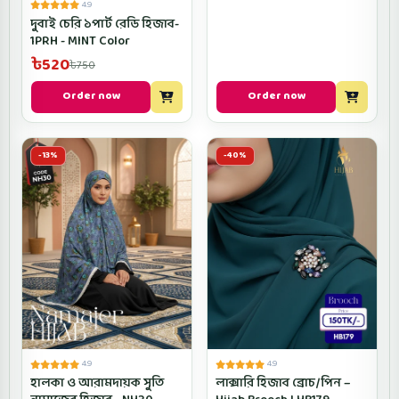
4.9
দুবাই চেরি ১পার্ট রেডি হিজাব-
1PRH - MINT Color
৳520
৳750
Order now
Order now
-13%
-40%
4.9
4.9
হালকা ও আরামদায়ক সুতি
লাক্সারি হিজাব ব্রোচ/পিন –