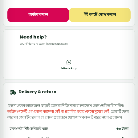
অর্ডার করুন
কার্টে যোগ করুন
Need help?
Our friendly team is one tap away.
কল
WhatsApp
ফেসবুকে মেসেজ
Delivery & return
কোনো প্রকার অ্যাডভান্স ছাড়াই আমরা দিচ্ছি সারা বাংলাদেশে হোম ডেলিভারি সার্ভিস।
অগ্রিম পেমেন্ট এর কোনো ঝামেলা নেই বা প্রতারিত হবার কোনো সুযোগ নেই,
প্রোডাক্ট দেখে
তারপর পেমেন্ট করবেন যে কোনো প্রয়োজনে যোগাযোগ করুন উপরের নম্বর গুলোতে।
ঢাকা মেট্রো সিটি ডেলিভারি খরচ :
৬০ টাকা