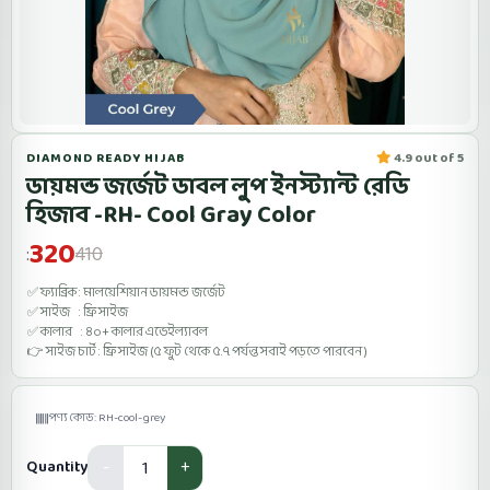
DIAMOND READY HIJAB
4.9 out of 5
ডায়মন্ড জর্জেট ডাবল লুপ ইনস্ট্যান্ট রেডি
হিজাব -RH- Cool Gray Color
320
410
:
✅ ফ্যাব্রিক : মালয়েশিয়ান ডায়মন্ড জর্জেট
✅ সাইজ : ফ্রি সাইজ
✅ কালার : ৪০+ কালার এভেইল্যাবল
👉 সাইজ চার্ট : ফ্রি সাইজ (৫ ফুট থেকে ৫.৭ পর্যন্ত সবাই পড়তে পারবেন )
পণ্য কোড: RH-cool-grey
Quantity