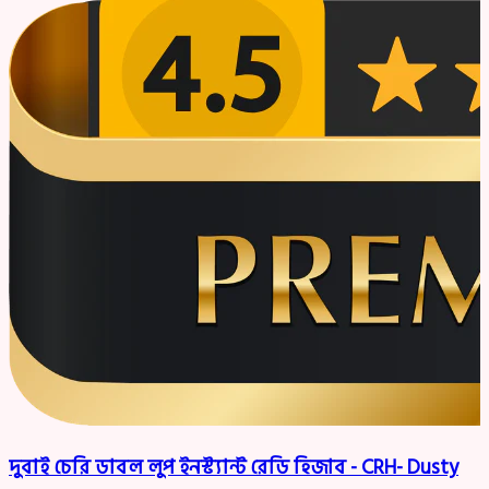
দুবাই চেরি ডাবল লুপ ইনস্ট্যান্ট রেডি হিজাব - CRH- Dusty