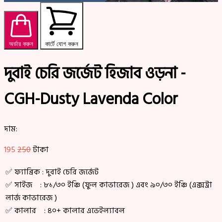
অর্ডার করুন
কার্টে যোগ করুন
দুবাই চেরি জর্জেট হিজাব ওড়না -
CGH-Dusty Lavenda Color
দাম:
195
250
টাকা
✅ ফ্যাব্রিক : দুবাই চেরি জর্জেট
✅ সাইজ : ৮১/৩০ ইঞ্চি (ফুল কাভারেজ ) এবং ৯০/৩০ ইঞ্চি (এক্সট্রা
লার্জ কাভারেজ )
✅ কালার : ৪০+ কালার এভেইল্যাবল