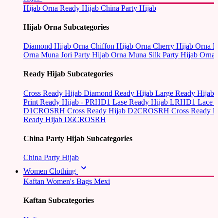
Hijab Orna
Ready Hijab
China Party Hijab
Hijab Orna Subcategories
Diamond Hijab Orna
Chiffon Hijab Orna
Cherry Hijab Orna
L
Orna
Muna Jori Party Hijab Orna
Muna Silk Party Hijab Orna
Ready Hijab Subcategories
Cross Ready Hijab
Diamond Ready Hijab
Large Ready Hijab
Print Ready Hijab - PRHD1
Lase Ready Hijab LRHD1
Lace 
D1CROSRH
Cross Ready Hijab D2CROSRH
Cross Ready
Ready Hijab D6CROSRH
China Party Hijab Subcategories
China Party Hijab
Women Clothing
Kaftan
Women's Bags
Mexi
Kaftan Subcategories