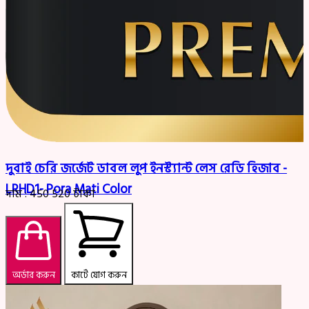
দুবাই চেরি জর্জেট ডাবল লুপ ইনস্ট্যান্ট লেস রেডি হিজাব -
LRHD1- Pora Mati Color
দাম :
450
520
টাকা
অর্ডার করুন
কার্টে যোগ করুন