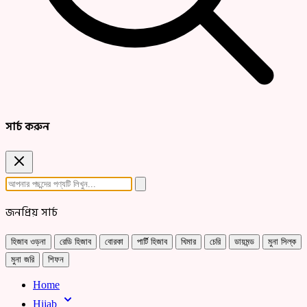
সার্চ করুন
জনপ্রিয় সার্চ
হিজাব ওড়না
রেডি হিজাব
বোরকা
পার্টি হিজাব
খিমার
চেরি
ডায়মন্ড
মুনা সিল্ক
মুনা জরি
শিফন
Home
Hijab