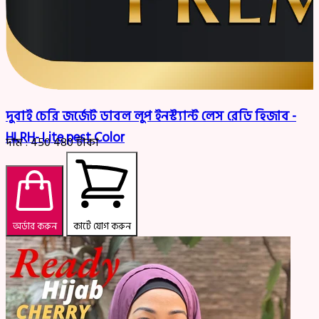
দুবাই চেরি জর্জেট ডাবল লুপ ইনস্ট্যান্ট লেস রেডি হিজাব -
HLRH- Lite pest Color
দাম :
450
480
টাকা
অর্ডার করুন
কার্টে যোগ করুন