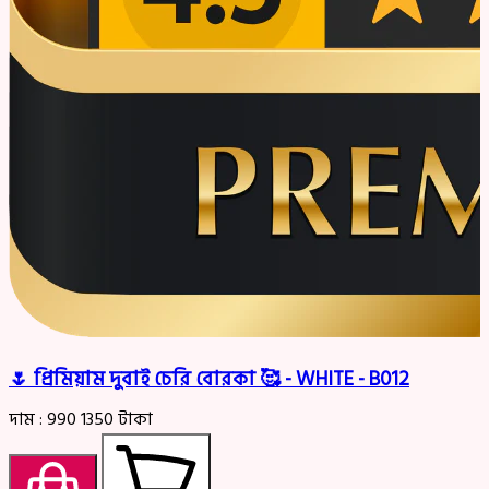
🌷 প্রিমিয়াম দুবাই চেরি বোরকা 🥰 - WHITE - B012
দাম :
990
1350
টাকা