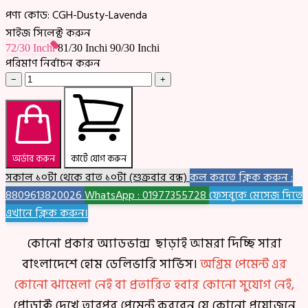
পণ্য কোড:
CGH-Dusty-Lavenda
সাইজ সিলেক্ট করুন
72/30 Inchi
81/30 Inchi
90/30 Inchi
পরিমাণ নির্বাচন করুন
−
+
অর্ডার করুন
কার্টে যোগ করুন
সকাল ১০টা থেকে রাত ১০টা (শুক্রবার বন্ধ)
কল করতে ক্লিক করুন :
8809613820026
WhatsApp : 01977355728
ফেসবুকে মেসেজ দিতে
এখানে ক্লিক করুন।
কোনো প্রকার অ্যাডভান্স ছাড়াই আমরা দিচ্ছি সারা
বাংলাদেশে হোম ডেলিভারি সার্ভিস।
অগ্রিম পেমেন্ট এর
কোনো ঝামেলা নেই বা প্রতারিত হবার কোনো সুযোগ নেই,
প্রোডাক্ট দেখে তারপর পেমেন্ট করবেন যে কোনো প্রয়োজনে