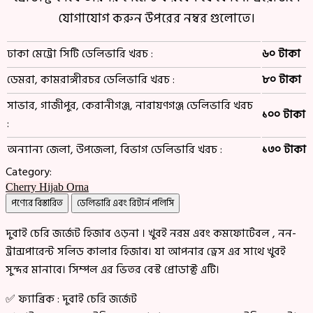
যোগাযোগ করুন উপরের নম্বর গুলোতে।
ঢাকা মেট্রো সিটি ডেলিভারি খরচ :
৬০ টাকা
ডেমরা, কামরাঙ্গীরচর ডেলিভারি খরচ :
৮০ টাকা
সাভার, গাজীপুর, কেরানীগঞ্জ, নারায়ণগঞ্জ ডেলিভারি খরচ
১০০ টাকা
:
অন্যান্য জেলা, উপজেলা, বিভাগ ডেলিভারি খরচ :
১৩০ টাকা
Category:
Cherry Hijab Orna
পণ্যের বিস্তারিত
ডেলিভারি এবং রিটার্ন পলিসি
দুবাই চেরি জর্জেট হিজাব ওড়না । খুবই নরম এবং কমফোর্টেবল , নন-
ট্রান্সপারেন্ট সলিড কালার হিজাব। যা আপনার ড্রেস এর সাথে খুবই
সুন্দর মানাবে। সিম্পল এর ভিতর বেস্ট প্রোডাক্ট এটি।
✅ ফ্যাব্রিক : দুবাই চেরি জর্জেট