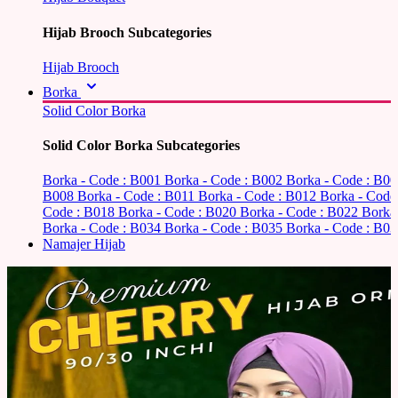
Hijab Brooch Subcategories
Hijab Brooch
Borka
Solid Color Borka
Solid Color Borka Subcategories
Borka - Code : B001
Borka - Code : B002
Borka - Code : B0
B008
Borka - Code : B011
Borka - Code : B012
Borka - Code
Code : B018
Borka - Code : B020
Borka - Code : B022
Borka
Borka - Code : B034
Borka - Code : B035
Borka - Code : B03
Namajer Hijab