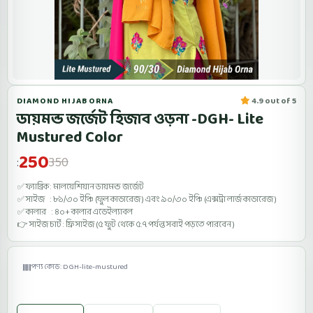
DIAMOND HIJAB ORNA
4.9 out of 5
ডায়মন্ড জর্জেট হিজাব ওড়না -DGH- Lite
Mustured Color
250
350
:
✅ ফ্যাব্রিক : মালয়েশিয়ান ডায়মন্ড জর্জেট
✅ সাইজ : ৮১/৩০ ইঞ্চি (ফুল কাভারেজ ) এবং ৯০/৩০ ইঞ্চি (এক্সট্রা লার্জ কাভারেজ )
✅ কালার : ৪০+ কালার এভেইল্যাবল
👉 সাইজ চার্ট : ফ্রি সাইজ (৫ ফুট থেকে ৫.৭ পর্যন্ত সবাই পড়তে পারবেন )
পণ্য কোড: DGH-lite-mustured
Size: