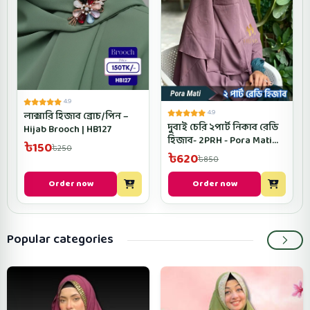
4.9
4.9
লাক্সারি হিজাব ব্রোচ/পিন –
দুবাই চেরি ২পার্ট নিকাব রেডি
Hijab Brooch | HB127
হিজাব- 2PRH - Pora Mati
৳150
৳250
Color
৳620
৳850
Order now
Order now
Popular categories