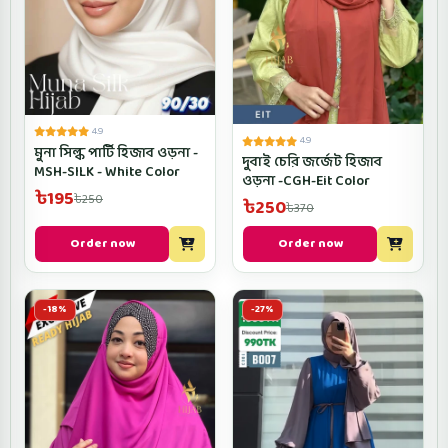
4.9
4.9
মুনা সিল্ক পার্টি হিজাব ওড়না -
দুবাই চেরি জর্জেট হিজাব
MSH-SILK - White Color
ওড়না -CGH-Eit Color
৳195
৳250
৳250
৳370
Order now
Order now
-18%
-27%