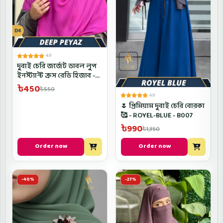
4.9
দুবাই চেরি জর্জেট ডাবল লুপ
ইনস্ট্যান্ট ক্রস রেডি হিজাব -
D4CROSRH- Deep Peyaz
৳450
৳550
Color
4.9
🌷 প্রিমিয়াম দুবাই চেরি বোরকা
🥰 - ROYEL-BLUE - B007
৳990
৳1,350
Order now
Order now
-40%
-27%