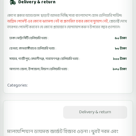
Delivery & return
কোনো প্রকার অ্যাডভান্স ছাড়াই আমরা দিচ্ছি সারা বাংলাদেশে হোম ডেলিভারি সার্ভিস।
অগ্রিম পেমেন্ট এর কোনো ঝামেলা নেই বা প্রতারিত হবার কোনো সুযোগ নেই,
প্রোডাক্ট দেখে
তারপর পেমেন্ট করবেন যে কোনো প্রয়োজনে যোগাযোগ করুন উপরের নম্বর গুলোতে।
ঢাকা মেট্রো সিটি ডেলিভারি খরচ :
৬০ টাকা
ডেমরা, কামরাঙ্গীরচর ডেলিভারি খরচ :
৮০ টাকা
সাভার, গাজীপুর, কেরানীগঞ্জ, নারায়ণগঞ্জ ডেলিভারি খরচ :
১০০ টাকা
অন্যান্য জেলা, উপজেলা, বিভাগ ডেলিভারি খরচ :
১৩০ টাকা
Categories:
Diamond Hijab Orna
Description
Delivery & return
মালয়েশিয়ান ডায়মন্ড জর্জেট হিজাব ওড়না । খুবই নরম এবং