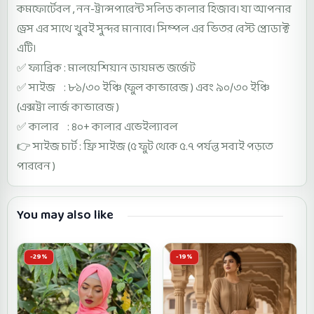
কমফোর্টেবল , নন-ট্রান্সপারেন্ট সলিড কালার হিজাব। যা আপনার
ড্রেস এর সাথে খুবই সুন্দর মানাবে। সিম্পল এর ভিতর বেস্ট প্রোডাক্ট
এটি।
✅ ফ্যাব্রিক : মালয়েশিয়ান ডায়মন্ড জর্জেট
✅ সাইজ : ৮১/৩০ ইঞ্চি (ফুল কাভারেজ ) এবং ৯০/৩০ ইঞ্চি
(এক্সট্রা লার্জ কাভারেজ )
✅ কালার : ৪০+ কালার এভেইল্যাবল
👉 সাইজ চার্ট : ফ্রি সাইজ (৫ ফুট থেকে ৫.৭ পর্যন্ত সবাই পড়তে
পারবেন )
You may also like
-29%
-19%