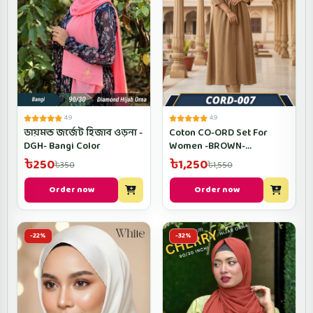
4.9
4.9
ডায়মন্ড জর্জেট হিজাব ওড়না -
Coton CO-ORD Set For
DGH- Bangi Color
Women -BROWN-
CORD005
৳250
৳1,250
৳350
৳1,550
Order now
Order now
-22%
-32%