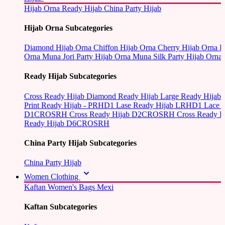
Hijab Orna
Ready Hijab
China Party Hijab
Hijab Orna Subcategories
Diamond Hijab Orna
Chiffon Hijab Orna
Cherry Hijab Orna
L
Orna
Muna Jori Party Hijab Orna
Muna Silk Party Hijab Orna
Ready Hijab Subcategories
Cross Ready Hijab
Diamond Ready Hijab
Large Ready Hijab
Print Ready Hijab - PRHD1
Lase Ready Hijab LRHD1
Lace 
D1CROSRH
Cross Ready Hijab D2CROSRH
Cross Ready
Ready Hijab D6CROSRH
China Party Hijab Subcategories
China Party Hijab
Women Clothing
Kaftan
Women's Bags
Mexi
Kaftan Subcategories