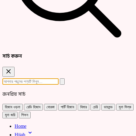
সার্চ করুন
জনপ্রিয় সার্চ
হিজাব ওড়না
রেডি হিজাব
বোরকা
পার্টি হিজাব
খিমার
চেরি
ডায়মন্ড
মুনা সিল্ক
মুনা জরি
শিফন
Home
Hijab