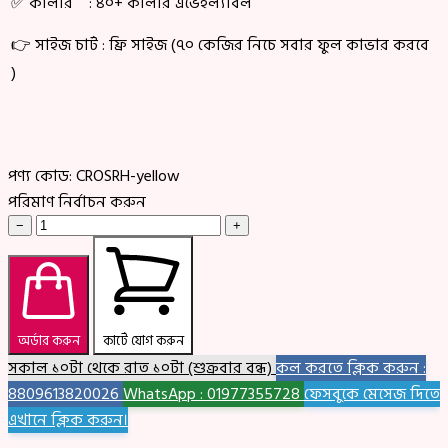
✅ কালার : ৪০+ কালার এভেইল্যাবল
👉 সাইজ চার্ট : ফ্রি সাইজ (৭০ কেজির নিচে সবার ফুল কাভার করবে
)
পণ্য কোড:
CROSRH-yellow
পরিমাণ নির্বাচন করুন
−
+
অর্ডার করুন
কার্টে যোগ করুন
সকাল ১০টা থেকে রাত ১০টা (শুক্রবার বন্ধ)
কল করতে ক্লিক করুন :
8809613820026
WhatsApp : 01977355728
ফেসবুকে মেসেজ দিতে
এখানে ক্লিক করুন।