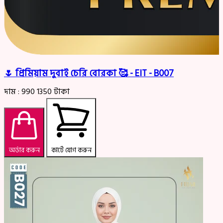
🌷 প্রিমিয়াম দুবাই চেরি বোরকা 🥰 - EIT - B007
দাম :
990
1350
টাকা
অর্ডার করুন
কার্টে যোগ করুন