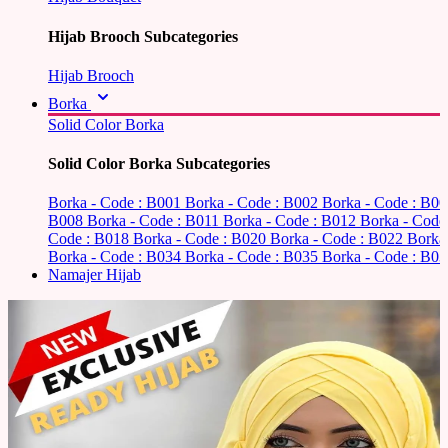
Hijab Brooch Subcategories
Hijab Brooch
Borka
Solid Color Borka
Solid Color Borka Subcategories
Borka - Code : B001
Borka - Code : B002
Borka - Code : B0
B008
Borka - Code : B011
Borka - Code : B012
Borka - Code
Code : B018
Borka - Code : B020
Borka - Code : B022
Borka
Borka - Code : B034
Borka - Code : B035
Borka - Code : B03
Namajer Hijab