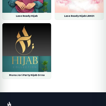
Lase Ready Hijab
Lase Ready Hijab LRHD1
Muna Jori Party Hijab Orna