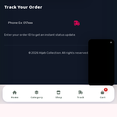
Track Your Order
Phone Ex: 017xxx
Enter your order ID to get an instant status update.
✕
© 2026 Hijab Collection. All rights reserved.
0
Home
Category
Shop
Track
Cart