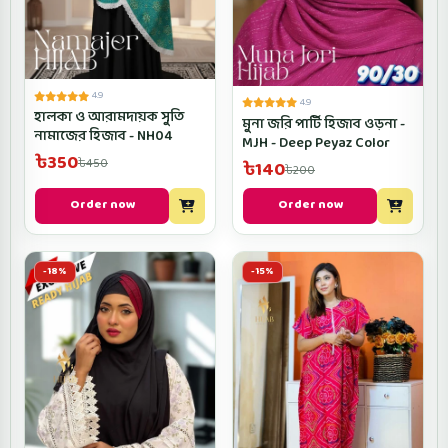
4.9
4.9
হালকা ও আরামদায়ক সুতি
মুনা জরি পার্টি হিজাব ওড়না -
নামাজের হিজাব - NH04
MJH - Deep Peyaz Color
৳350
৳450
৳140
৳200
Order now
Order now
-18%
-15%