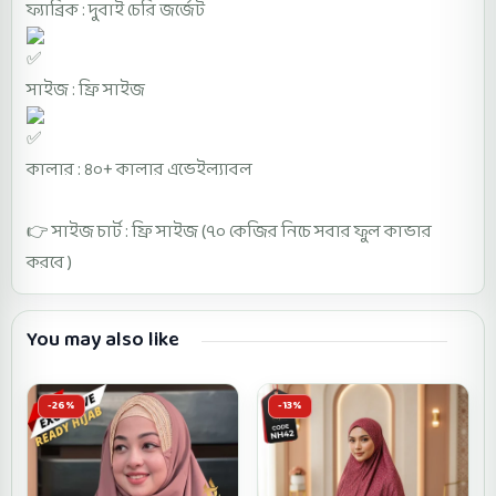
ফ্যাব্রিক : দুবাই চেরি জর্জেট
সাইজ : ফ্রি সাইজ
কালার : ৪০+ কালার এভেইল্যাবল
👉 সাইজ চার্ট : ফ্রি সাইজ (৭০ কেজির নিচে সবার ফুল কাভার
করবে )
You may also like
-26%
-13%