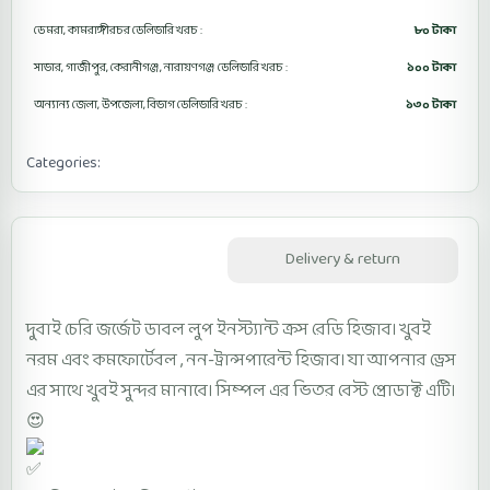
ডেমরা, কামরাঙ্গীরচর ডেলিভারি খরচ :
৮০ টাকা
সাভার, গাজীপুর, কেরানীগঞ্জ, নারায়ণগঞ্জ ডেলিভারি খরচ :
১০০ টাকা
অন্যান্য জেলা, উপজেলা, বিভাগ ডেলিভারি খরচ :
১৩০ টাকা
Categories:
Cross Ready Hijab
Description
Delivery & return
দুবাই চেরি জর্জেট ডাবল লুপ ইনস্ট্যান্ট ক্রস রেডি হিজাব। খুবই
নরম এবং কমফোর্টেবল , নন-ট্রান্সপারেন্ট হিজাব। যা আপনার ড্রেস
এর সাথে খুবই সুন্দর মানাবে। সিম্পল এর ভিতর বেস্ট প্রোডাক্ট এটি।
😍