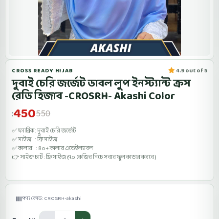
CROSS READY HIJAB
4.9 out of 5
দুবাই চেরি জর্জেট ডাবল লুপ ইনস্ট্যান্ট ক্রস
রেডি হিজাব -CROSRH- Akashi Color
450
550
:
✅ ফ্যাব্রিক : দুবাই চেরি জর্জেট
✅ সাইজ : ফ্রি সাইজ
✅ কালার : ৪০+ কালার এভেইল্যাবল
👉 সাইজ চার্ট : ফ্রি সাইজ (৭০ কেজির নিচে সবার ফুল কাভার করবে )
পণ্য কোড: CROSRH-akashi