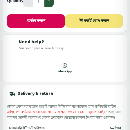
Quantity
অর্ডার করুন
কার্টে যোগ করুন
Need help?
Our friendly team is one tap away.
কল
WhatsApp
ফেসবুকে মেসেজ
Delivery & return
কোনো প্রকার অ্যাডভান্স ছাড়াই আমরা দিচ্ছি সারা বাংলাদেশে হোম ডেলিভারি সার্ভিস।
অগ্রিম পেমেন্ট এর কোনো ঝামেলা নেই বা প্রতারিত হবার কোনো সুযোগ নেই,
প্রোডাক্ট দেখে
তারপর পেমেন্ট করবেন যে কোনো প্রয়োজনে যোগাযোগ করুন উপরের নম্বর গুলোতে।
ঢাকা মেট্রো সিটি ডেলিভারি খরচ :
৬০ টাকা