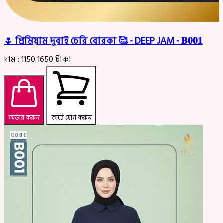
🌷 প্রিমিয়াম দুবাই চেরি বোরকা 🥰 - DEEP JAM - 𝐁𝟎𝟎𝟏
দাম :
1150
1650
টাকা
অর্ডার করুন
কার্টে যোগ করুন