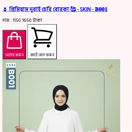
🌷 প্রিমিয়াম দুবাই চেরি বোরকা 🥰 - SKIN - 𝐁𝟎𝟎𝟏
দাম :
1150
1650
টাকা
অর্ডার করুন
কার্টে যোগ করুন