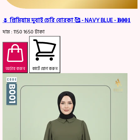
🌷 প্রিমিয়াম দুবাই চেরি বোরকা 🥰 - NAVY BLUE - 𝐁𝟎𝟎𝟏
দাম :
1150
1650
টাকা
অর্ডার করুন
কার্টে যোগ করুন