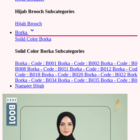
Hijab Brooch Subcategories
Hijab Brooch
Borka
Solid Color Borka
Solid Color Borka Subcategories
Borka - Code : B001
Borka - Code : B002
Borka - Code : B0
B008
Borka - Code : B011
Borka - Code : B012
Borka - Code
Code : B018
Borka - Code : B020
Borka - Code : B022
Borka
Borka - Code : B034
Borka - Code : B035
Borka - Code : B03
Namajer Hijab