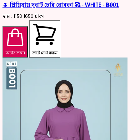
🌷 প্রিমিয়াম দুবাই চেরি বোরকা 🥰 - WHITE - 𝐁𝟎𝟎𝟏
দাম :
1150
1650
টাকা
অর্ডার করুন
কার্টে যোগ করুন