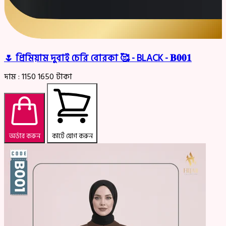
🌷 প্রিমিয়াম দুবাই চেরি বোরকা 🥰 - BLACK - 𝐁𝟎𝟎𝟏
দাম :
1150
1650
টাকা
অর্ডার করুন
কার্টে যোগ করুন