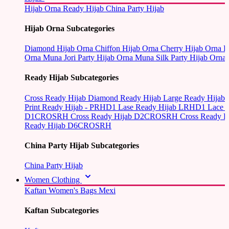
Hijab Orna
Ready Hijab
China Party Hijab
Hijab Orna Subcategories
Diamond Hijab Orna
Chiffon Hijab Orna
Cherry Hijab Orna
L
Orna
Muna Jori Party Hijab Orna
Muna Silk Party Hijab Orna
Ready Hijab Subcategories
Cross Ready Hijab
Diamond Ready Hijab
Large Ready Hijab
Print Ready Hijab - PRHD1
Lase Ready Hijab LRHD1
Lace 
D1CROSRH
Cross Ready Hijab D2CROSRH
Cross Ready
Ready Hijab D6CROSRH
China Party Hijab Subcategories
China Party Hijab
Women Clothing
Kaftan
Women's Bags
Mexi
Kaftan Subcategories