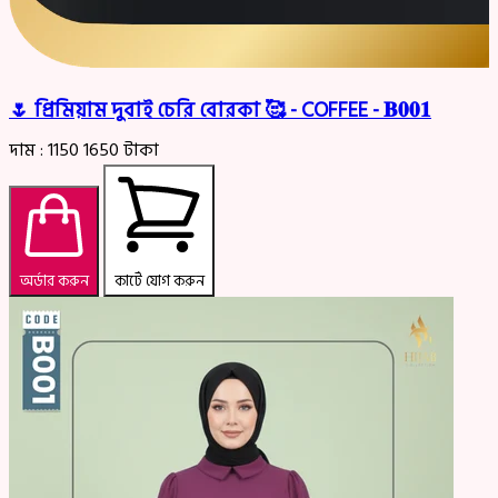
🌷 প্রিমিয়াম দুবাই চেরি বোরকা 🥰 - COFFEE - 𝐁𝟎𝟎𝟏
দাম :
1150
1650
টাকা
অর্ডার করুন
কার্টে যোগ করুন