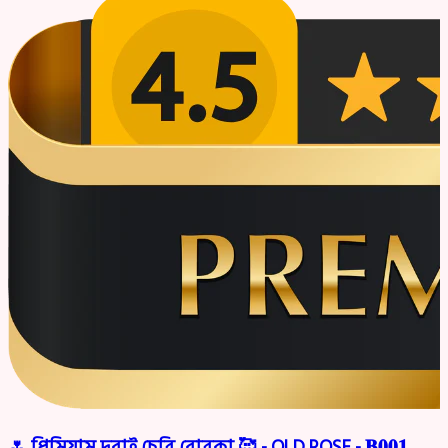
🌷 প্রিমিয়াম দুবাই চেরি বোরকা 🥰 - OLD ROSE - 𝐁𝟎𝟎𝟏