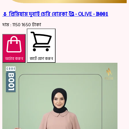
🌷 প্রিমিয়াম দুবাই চেরি বোরকা 🥰 - OLIVE - 𝐁𝟎𝟎𝟏
দাম :
1150
1650
টাকা
অর্ডার করুন
কার্টে যোগ করুন