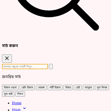
সার্চ করুন
জনপ্রিয় সার্চ
হিজাব ওড়না
রেডি হিজাব
বোরকা
পার্টি হিজাব
খিমার
চেরি
ডায়মন্ড
মুনা সিল্ক
মুনা জরি
শিফন
Home
Hijab