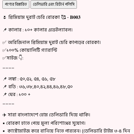
পণ্যের বিস্তারিত
ডেলিভারি এবং রিটার্ন পলিসি
🌷 প্রিমিয়াম দুবাই চেরি বোরকা 🥰 - 𝐁𝟎𝟎𝟑
📌 কালার : ১০+ কালার এভেইল্যাবল।
✅ অরিজিনাল প্রিমিয়াম দুবাই চেরি কাপড়ের বোরকা।
✅১০০% কোয়ালিটি গ্যারান্টি
✅সাইজ 👇:
____
📌 লম্বা : ৫০,৫২, ৫৪, ৫৬, ৫৮
📌 বডি : ৩৬,৩৮,৪০,৪২,৪৪,৪৬,৪৮,৫০
📌 ঘের : ১০০ +
____
✈️ সারা বাংলাদেশে হোম ডেলিভারি দিয়ে থাকি।
▪ বোরকা হাতে পেয়ে মূল্য পরিশোধের সুযোগ।
▪ কাস্টোমাইজ করে বানিয়ে নিতে পারবেন। (ডেলিভারি টাইম ৩-৪ দিন