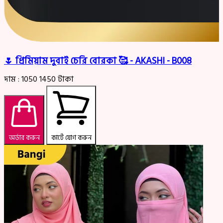
🌷 প্রিমিয়াম দুবাই চেরি বোরকা 🥰 - AKASHI - B008
দাম :
1050
1450
টাকা
অর্ডার করুন
কার্টে যোগ করুন