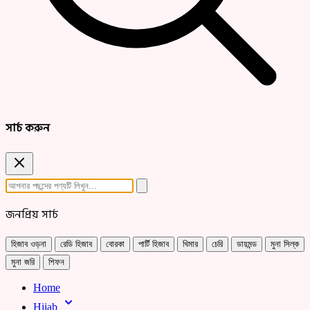
সার্চ করুন
জনপ্রিয় সার্চ
হিজাব ওড়না
রেডি হিজাব
বোরকা
পার্টি হিজাব
খিমার
চেরি
ডায়মন্ড
মুনা সিল্ক
মুনা জরি
শিফন
Home
Hijab