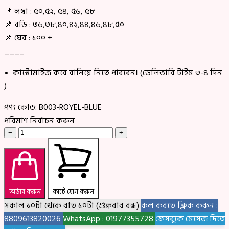
📌 লম্বা : ৫০,৫২, ৫৪, ৫৬, ৫৮
📌 বডি : ৩৬,৩৮,৪০,৪২,৪৪,৪৬,৪৮,৫০
📌 ঘের : ১০০ +
____
▪ কাস্টোমাইজ করে বানিয়ে নিতে পারবেন। (ডেলিভারি টাইম ৩-৪ দিন
)
পণ্য কোড:
B003-ROYEL-BLUE
পরিমাণ নির্বাচন করুন
−
+
অর্ডার করুন
কার্টে যোগ করুন
সকাল ১০টা থেকে রাত ১০টা (শুক্রবার বন্ধ)
কল করতে ক্লিক করুন :
8809613820026
WhatsApp : 01977355728
ফেসবুকে মেসেজ দিতে