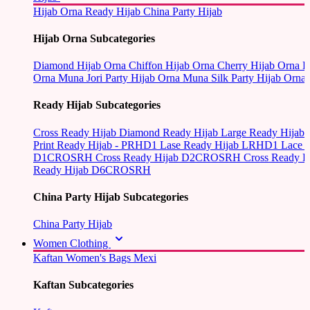
Hijab Orna
Ready Hijab
China Party Hijab
Hijab Orna Subcategories
Diamond Hijab Orna
Chiffon Hijab Orna
Cherry Hijab Orna
L
Orna
Muna Jori Party Hijab Orna
Muna Silk Party Hijab Orna
Ready Hijab Subcategories
Cross Ready Hijab
Diamond Ready Hijab
Large Ready Hijab
Print Ready Hijab - PRHD1
Lase Ready Hijab LRHD1
Lace 
D1CROSRH
Cross Ready Hijab D2CROSRH
Cross Ready
Ready Hijab D6CROSRH
China Party Hijab Subcategories
China Party Hijab
Women Clothing
Kaftan
Women's Bags
Mexi
Kaftan Subcategories