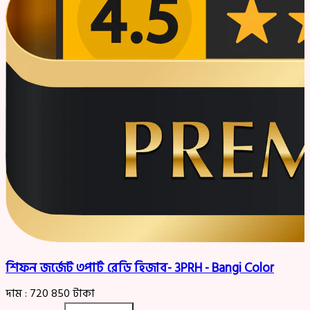
শিফন জর্জেট ৩পার্ট রেডি হিজাব- 3PRH - Bangi Color
দাম :
720
850
টাকা