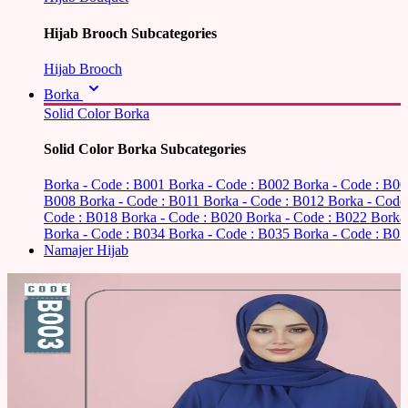
Hijab Brooch Subcategories
Hijab Brooch
Borka
Solid Color Borka
Solid Color Borka Subcategories
Borka - Code : B001
Borka - Code : B002
Borka - Code : B0
B008
Borka - Code : B011
Borka - Code : B012
Borka - Code
Code : B018
Borka - Code : B020
Borka - Code : B022
Borka
Borka - Code : B034
Borka - Code : B035
Borka - Code : B03
Namajer Hijab