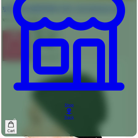
দুবাই চেরি জর্জেট হিজাব ওড়না -CGH-Old Rose Color
দাম :
195-280
টাকা
অর্ডার করুন
কার্টে যোগ করুন
Shop
Track
0
Cart