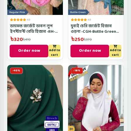
4.9
4.9
ডায়মন্ড জর্জেট ডাবল লুপ
দুবাই চেরি জর্জেট হিজাব
ইনস্ট্যান্ট রেডি হিজাব -RH-
ওড়না -CGH-Bottle Green
Regular Pink Color
Color
৳320
৳250
৳410
৳370
Order now
Order now
Add to
Add to
cart
cart
-40%
-18%