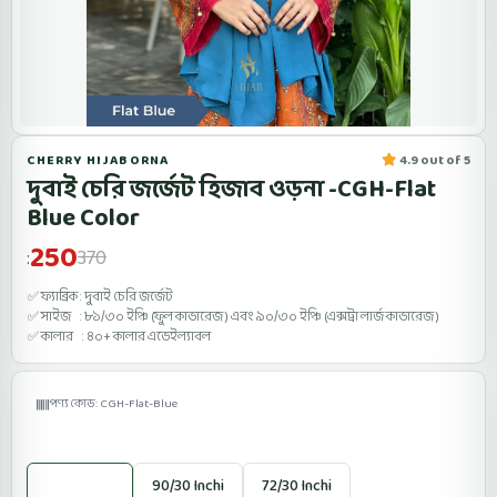
CHERRY HIJAB ORNA
4.9 out of 5
দুবাই চেরি জর্জেট হিজাব ওড়না -CGH-Flat
Blue Color
250
370
:
✅ ফ্যাব্রিক : দুবাই চেরি জর্জেট
✅ সাইজ : ৮১/৩০ ইঞ্চি (ফুল কাভারেজ ) এবং ৯০/৩০ ইঞ্চি (এক্সট্রা লার্জ কাভারেজ )
✅ কালার : ৪০+ কালার এভেইল্যাবল
পণ্য কোড: CGH-Flat-Blue
Size:
81/30 Inchi
90/30 Inchi
72/30 Inchi