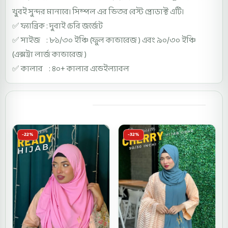
খুবই সুন্দর মানাবে। সিম্পল এর ভিতর বেস্ট প্রোডাক্ট এটি।
✅ ফ্যাব্রিক : দুবাই চেরি জর্জেট
✅ সাইজ : ৮১/৩০ ইঞ্চি (ফুল কাভারেজ ) এবং ৯০/৩০ ইঞ্চি
(এক্সট্রা লার্জ কাভারেজ )
✅ কালার : ৪০+ কালার এভেইল্যাবল
You may also like
-22%
-32%