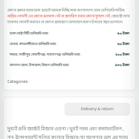
কোনো প্রকার অ্যাডভান্স ছাড়াই আমরা দিচ্ছি সারা বাংলাদেশে হোম ডেলিভারি সার্ভিস।
অগ্রিম পেমেন্ট এর কোনো ঝামেলা নেই বা প্রতারিত হবার কোনো সুযোগ নেই,
প্রোডাক্ট দেখে
তারপর পেমেন্ট করবেন যে কোনো প্রয়োজনে যোগাযোগ করুন উপরের নম্বর গুলোতে।
ঢাকা মেট্রো সিটি ডেলিভারি খরচ :
৬০ টাকা
ডেমরা, কামরাঙ্গীরচর ডেলিভারি খরচ :
৮০ টাকা
সাভার, গাজীপুর, কেরানীগঞ্জ, নারায়ণগঞ্জ ডেলিভারি খরচ :
১০০ টাকা
অন্যান্য জেলা, উপজেলা, বিভাগ ডেলিভারি খরচ :
১৩০ টাকা
Categories:
Cherry Hijab Orna
Description
Delivery & return
দুবাই চেরি জর্জেট হিজাব ওড়না । খুবই নরম এবং কমফোর্টেবল ,
নন-ট্রান্সপারেন্ট সলিড কালার হিজাব। যা আপনার ড্রেস এর সাথে