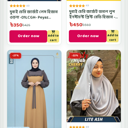
4.9
4.9
দুবাই চেরি জর্জেট ডাবল লুপ
দুবাই চেরি জর্জেট লেস হিজাব
ইনস্ট্যান্ট প্রিন্ট রেডি হিজাব -
ওড়না -D1LCGH- Peyaz
PRHD1- Eit Color
Color
৳450
৳350
৳560
৳425
Order now
Order now
Add to
Add to
cart
cart
-27%
-22%
4.9