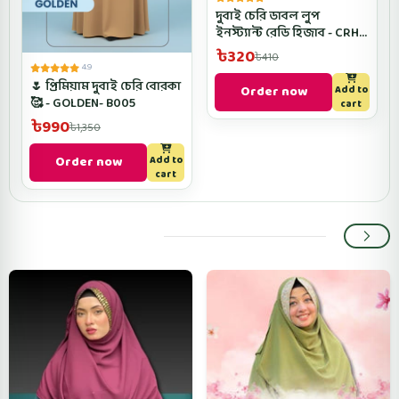
দুবাই চেরি ডাবল লুপ
ইনস্ট্যান্ট রেডি হিজাব - CRH-
Lite Ash Color
৳320
৳410
4.9
🌷 প্রিমিয়াম দুবাই চেরি বোরকা
Order now
Add to
🥰 - GOLDEN- B005
cart
৳990
৳1,350
Order now
Add to
cart
Popular categories