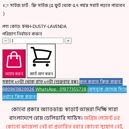
👉 সাইজ চার্ট : ফ্রি সাইজ (৫ ফুট থেকে ৫.৭ পর্যন্ত সবাই পড়তে পারবেন
)
পণ্য কোড:
1PRH-DUSTY-LAVENDA
পরিমাণ নির্বাচন করুন
−
+
অর্ডার করুন
কার্টে যোগ করুন
সকাল ১০টা থেকে রাত ১০টা (শুক্রবার বন্ধ)
কল করতে ক্লিক করুন :
8809613820026
WhatsApp : 01977355728
ফেসবুকে মেসেজ দিতে
এখানে ক্লিক করুন।
কোনো প্রকার অ্যাডভান্স ছাড়াই আমরা দিচ্ছি সারা
বাংলাদেশে হোম ডেলিভারি সার্ভিস।
অগ্রিম পেমেন্ট এর
কোনো ঝামেলা নেই বা প্রতারিত হবার কোনো সুযোগ নেই,