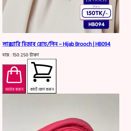
লাক্সারি হিজাব ব্রোচ/পিন – Hijab Brooch | HB094
দাম :
150
250
টাকা
অর্ডার করুন
কার্টে যোগ করুন