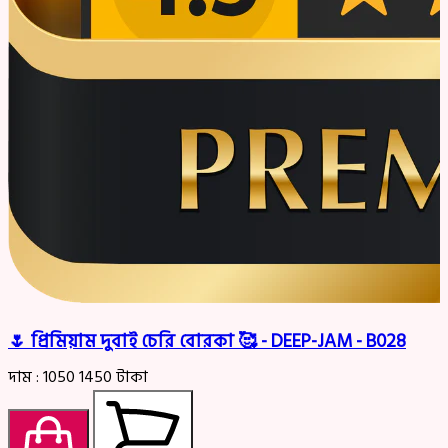
🌷 প্রিমিয়াম দুবাই চেরি বোরকা 🥰 - DEEP-JAM - B028
দাম :
1050
1450
টাকা