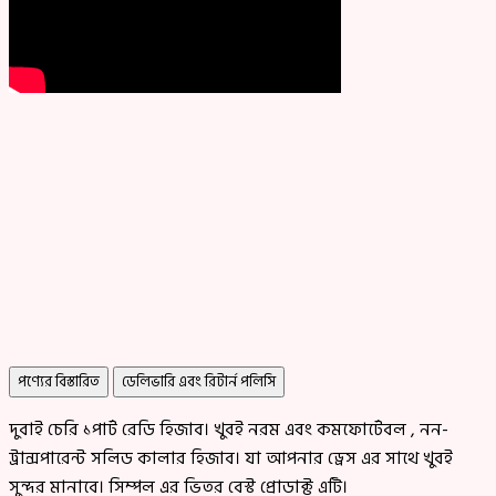
পণ্যের বিস্তারিত
ডেলিভারি এবং রিটার্ন পলিসি
দুবাই চেরি ১পার্ট রেডি হিজাব। খুবই নরম এবং কমফোর্টেবল , নন-
ট্রান্সপারেন্ট সলিড কালার হিজাব। যা আপনার ড্রেস এর সাথে খুবই
সুন্দর মানাবে। সিম্পল এর ভিতর বেস্ট প্রোডাক্ট এটি।