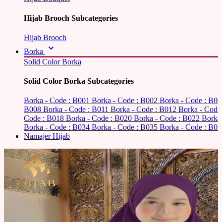
Hijab Brooch Subcategories
Hijab Brooch
Borka
Solid Color Borka
Solid Color Borka Subcategories
Borka - Code : B001
Borka - Code : B002
Borka - Code : B0
B008
Borka - Code : B011
Borka - Code : B012
Borka - Code
Code : B018
Borka - Code : B020
Borka - Code : B022
Borka
Borka - Code : B034
Borka - Code : B035
Borka - Code : B03
Namajer Hijab