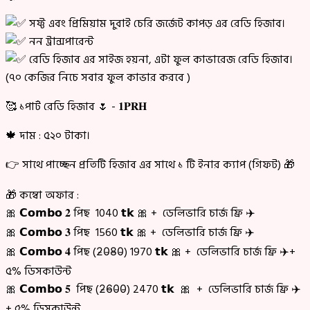
সফ্ট এবং প্রিমিয়াম দুবাই চেরি জর্জেট কাপড় এর রেডি হিজাব।
নন ট্রান্সপারেন্ট
রেডি হিজাব এর সাইজ হয়না, এটা ফুল কাভারেজ রেডি হিজাব।
(৭০ কেজির নিচে সবার ফুল কাভার করবে )
🥰 ১পার্ট রেডি হিজাব 🌷 - 𝟏𝐏𝐑𝐇
🍁 দাম : ৫২০ টাকা।
👉 সাথে পাচ্ছেন প্রতিটি হিজাব এর সাথে ১ টি ইনার ক্যাপ (গিফট) 🎁
🎁 কম্বো অফার :
🎀 𝗖𝗼𝗺𝗯𝗼 𝟐 পিছ 1040 𝘁𝗸 🎀 + ডেলিভারি চার্জ ফ্রি ✈️
🎀 𝗖𝗼𝗺𝗯𝗼 𝟑 পিছ 1560 𝘁𝗸 🎀 + ডেলিভারি চার্জ ফ্রি ✈️
🎀 𝗖𝗼𝗺𝗯𝗼 𝟒 পিছ (2̵0̵8̵0̵) 1970 𝘁𝗸 🎀 + ডেলিভারি চার্জ ফ্রি ✈️+
৫% ডিসকাউন্ট
🎀 𝗖𝗼𝗺𝗯𝗼 𝟓 পিছ (2̵6̵0̵0̵) 2470 𝘁𝗸 🎀 + ডেলিভারি চার্জ ফ্রি ✈️
+ ৫% ডিসকাউন্ট