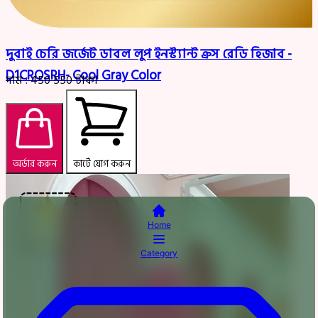
দুবাই চেরি জর্জেট ডাবল লুপ ইনস্ট্যান্ট ক্রস রেডি হিজাব -
D1CROSRH- Cool Gray Color
দাম :
450
550
টাকা
অর্ডার করুন
কার্টে যোগ করুন
Home
Category