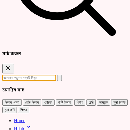
সার্চ করুন
জনপ্রিয় সার্চ
হিজাব ওড়না
রেডি হিজাব
বোরকা
পার্টি হিজাব
খিমার
চেরি
ডায়মন্ড
মুনা সিল্ক
মুনা জরি
শিফন
Home
Hijab