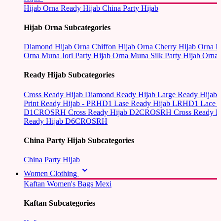
Hijab Orna
Ready Hijab
China Party Hijab
Hijab Orna Subcategories
Diamond Hijab Orna
Chiffon Hijab Orna
Cherry Hijab Orna
L
Orna
Muna Jori Party Hijab Orna
Muna Silk Party Hijab Orna
Ready Hijab Subcategories
Cross Ready Hijab
Diamond Ready Hijab
Large Ready Hijab
Print Ready Hijab - PRHD1
Lase Ready Hijab LRHD1
Lace 
D1CROSRH
Cross Ready Hijab D2CROSRH
Cross Ready
Ready Hijab D6CROSRH
China Party Hijab Subcategories
China Party Hijab
Women Clothing
Kaftan
Women's Bags
Mexi
Kaftan Subcategories