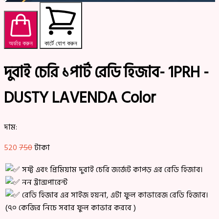
অর্ডার করুন
কার্টে যোগ করুন
দুবাই চেরি ১পার্ট রেডি হিজাব- 1PRH -
DUSTY LAVENDA Color
দাম:
520
750
টাকা
সফ্ট এবং প্রিমিয়াম দুবাই চেরি জর্জেট কাপড় এর রেডি হিজাব।
নন ট্রান্সপারেন্ট
রেডি হিজাব এর সাইজ হয়না, এটা ফুল কাভারেজ রেডি হিজাব।
(৭০ কেজির নিচে সবার ফুল কাভার করবে )