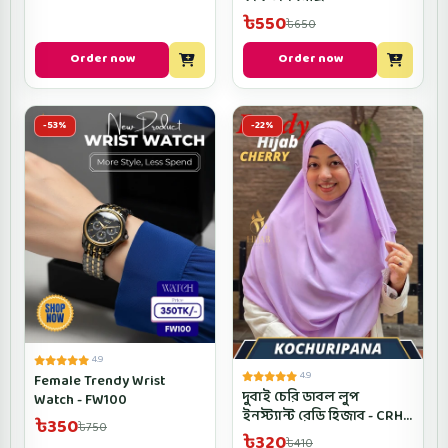
৳550
৳650
Order now
Order now
-53%
-22%
4.9
4.9
Female Trendy Wrist
দুবাই চেরি ডাবল লুপ
Watch - FW100
ইনস্ট্যান্ট রেডি হিজাব - CRH-
৳350
৳750
Kochuripana Color
৳320
৳410