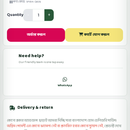
পণ্য কোড: 1PRH-SKIN
Quantity
অর্ডার করুন
কার্টে যোগ করুন
Need help?
Our friendly team is one tap away.
কল
WhatsApp
ফেসবুকে মেসেজ
Delivery & return
কোনো প্রকার অ্যাডভান্স ছাড়াই আমরা দিচ্ছি সারা বাংলাদেশে হোম ডেলিভারি সার্ভিস।
অগ্রিম পেমেন্ট এর কোনো ঝামেলা নেই বা প্রতারিত হবার কোনো সুযোগ নেই,
প্রোডাক্ট দেখে