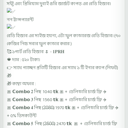
সফ্ট এবং প্রিমিয়াম দুবাই চেরি জর্জেট কাপড় এর রেডি হিজাব।
নন ট্রান্সপারেন্ট
রেডি হিজাব এর সাইজ হয়না, এটা ফুল কাভারেজ রেডি হিজাব। (৭০
কেজির নিচে সবার ফুল কাভার করবে )
🥰 ১পার্ট রেডি হিজাব 🌷 - 𝟏𝐏𝐑𝐇
🍁 দাম : ৫২০ টাকা।
👉 সাথে পাচ্ছেন প্রতিটি হিজাব এর সাথে ১ টি ইনার ক্যাপ (গিফট)
🎁
🎁 কম্বো অফার :
🎀 𝗖𝗼𝗺𝗯𝗼 𝟐 পিছ 1040 𝘁𝗸 🎀 + ডেলিভারি চার্জ ফ্রি ✈️
🎀 𝗖𝗼𝗺𝗯𝗼 𝟑 পিছ 1560 𝘁𝗸 🎀 + ডেলিভারি চার্জ ফ্রি ✈️
🎀 𝗖𝗼𝗺𝗯𝗼 𝟒 পিছ (2̵0̵8̵0̵) 1970 𝘁𝗸 🎀 + ডেলিভারি চার্জ ফ্রি ✈️
+ ৫% ডিসকাউন্ট
🎀 𝗖𝗼𝗺𝗯𝗼 𝟓 পিছ (2̵6̵0̵0̵) 2470 𝘁𝗸 🎀 + ডেলিভারি চার্জ ফ্রি