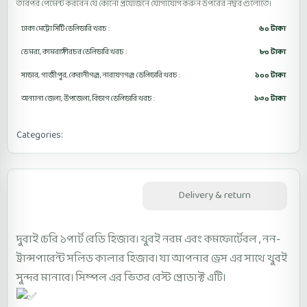
তারপর পেমেন্ট করবেন যে কোনো প্রয়োজনে যোগাযোগ করুন উপরের নম্বর গুলোতে।
ঢাকা মেট্রো সিটি ডেলিভারি খরচ :
৬০ টাকা
ডেমরা, কামরাঙ্গীরচর ডেলিভারি খরচ :
৮০ টাকা
সাভার, গাজীপুর, কেরানীগঞ্জ, নারায়ণগঞ্জ ডেলিভারি খরচ :
১০০ টাকা
অন্যান্য জেলা, উপজেলা, বিভাগ ডেলিভারি খরচ :
১৩০ টাকা
Categories:
1Part Ready Hijab
Description
Delivery & return
দুবাই চেরি ১পার্ট রেডি হিজাব। খুবই নরম এবং কমফোর্টেবল , নন-
ট্রান্সপারেন্ট সলিড কালার হিজাব। যা আপনার ড্রেস এর সাথে খুবই
সুন্দর মানাবে। সিম্পল এর ভিতর বেস্ট প্রোডাক্ট এটি।