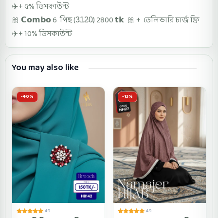
✈️+ ৫% ডিসকাউন্ট
🎀 𝗖𝗼𝗺𝗯𝗼 6 পিছ (3̵1̵2̵0̵) 2800 𝘁𝗸 🎀 + ডেলিভারি চার্জ ফ্রি
✈️+ 10% ডিসকাউন্ট
You may also like
-40%
-13%
4.9
4.9