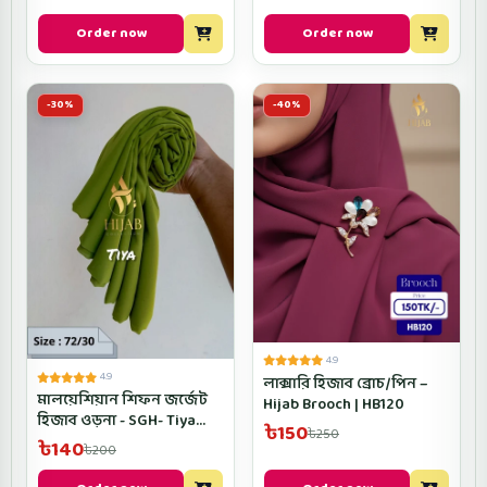
Order now
Order now
-30%
-40%
4.9
4.9
লাক্সারি হিজাব ব্রোচ/পিন –
মালয়েশিয়ান শিফন জর্জেট
Hijab Brooch | HB120
হিজাব ওড়না - SGH- Tiya
৳150
৳250
Color
৳140
৳200