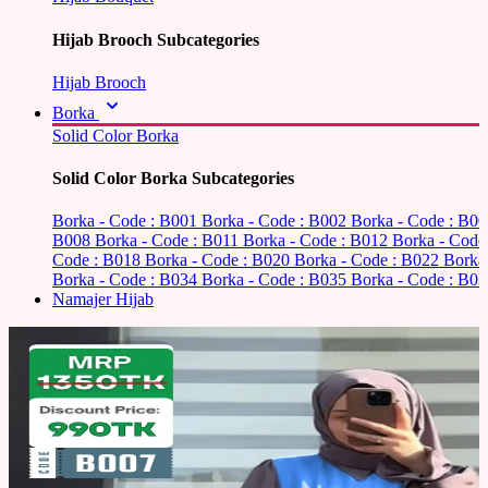
Hijab Brooch Subcategories
Hijab Brooch
Borka
Solid Color Borka
Solid Color Borka Subcategories
Borka - Code : B001
Borka - Code : B002
Borka - Code : B0
B008
Borka - Code : B011
Borka - Code : B012
Borka - Code
Code : B018
Borka - Code : B020
Borka - Code : B022
Borka
Borka - Code : B034
Borka - Code : B035
Borka - Code : B03
Namajer Hijab