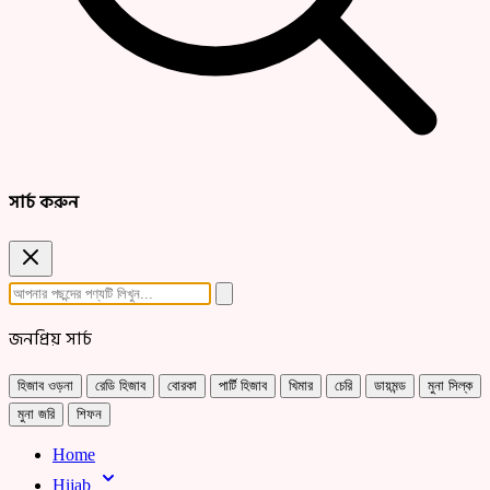
সার্চ করুন
জনপ্রিয় সার্চ
হিজাব ওড়না
রেডি হিজাব
বোরকা
পার্টি হিজাব
খিমার
চেরি
ডায়মন্ড
মুনা সিল্ক
মুনা জরি
শিফন
Home
Hijab