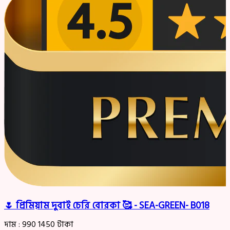
🌷 প্রিমিয়াম দুবাই চেরি বোরকা 🥰 - SEA-GREEN- B018
দাম :
990
1450
টাকা