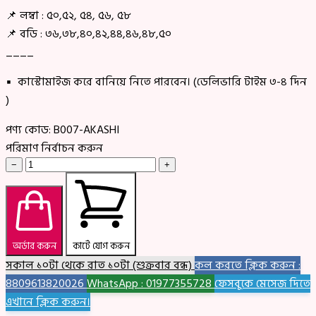
📌 লম্বা : ৫০,৫২, ৫৪, ৫৬, ৫৮
📌 বডি : ৩৬,৩৮,৪০,৪২,৪৪,৪৬,৪৮,৫০
____
▪ কাস্টোমাইজ করে বানিয়ে নিতে পারবেন। (ডেলিভারি টাইম ৩-৪ দিন
)
পণ্য কোড:
B007-AKASHI
পরিমাণ নির্বাচন করুন
−
+
অর্ডার করুন
কার্টে যোগ করুন
সকাল ১০টা থেকে রাত ১০টা (শুক্রবার বন্ধ)
কল করতে ক্লিক করুন :
8809613820026
WhatsApp : 01977355728
ফেসবুকে মেসেজ দিতে
এখানে ক্লিক করুন।