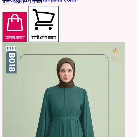
দাম :
480
650
টাকা
অর্ডার করুন
কার্টে যোগ করুন