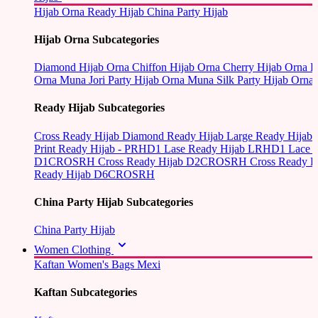
Hijab Orna
Ready Hijab
China Party Hijab
Hijab Orna Subcategories
Diamond Hijab Orna
Chiffon Hijab Orna
Cherry Hijab Orna
L
Orna
Muna Jori Party Hijab Orna
Muna Silk Party Hijab Orna
Ready Hijab Subcategories
Cross Ready Hijab
Diamond Ready Hijab
Large Ready Hijab
Print Ready Hijab - PRHD1
Lase Ready Hijab LRHD1
Lace 
D1CROSRH
Cross Ready Hijab D2CROSRH
Cross Ready
Ready Hijab D6CROSRH
China Party Hijab Subcategories
China Party Hijab
Women Clothing
Kaftan
Women's Bags
Mexi
Kaftan Subcategories