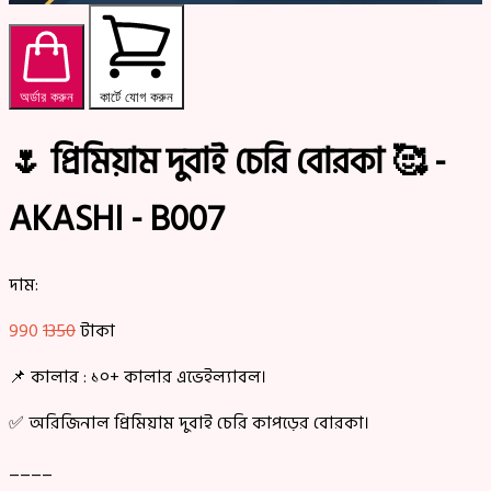
অর্ডার করুন
কার্টে যোগ করুন
🌷 প্রিমিয়াম দুবাই চেরি বোরকা 🥰 -
AKASHI - B007
দাম:
990
1350
টাকা
📌 কালার : ১০+ কালার এভেইল্যাবল।
✅ অরিজিনাল প্রিমিয়াম দুবাই চেরি কাপড়ের বোরকা।
____