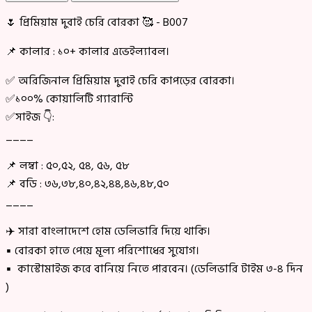
🌷 প্রিমিয়াম দুবাই চেরি বোরকা 🥰 - B007
📌 কালার : ১০+ কালার এভেইল্যাবল।
✅ অরিজিনাল প্রিমিয়াম দুবাই চেরি কাপড়ের বোরকা।
✅১০০% কোয়ালিটি গ্যারান্টি
✅সাইজ 👇:
____
📌 লম্বা : ৫০,৫২, ৫৪, ৫৬, ৫৮
📌 বডি : ৩৬,৩৮,৪০,৪২,৪৪,৪৬,৪৮,৫০
____
✈️ সারা বাংলাদেশে হোম ডেলিভারি দিয়ে থাকি।
▪ বোরকা হাতে পেয়ে মূল্য পরিশোধের সুযোগ।
▪ কাস্টোমাইজ করে বানিয়ে নিতে পারবেন। (ডেলিভারি টাইম ৩-৪ দিন
)