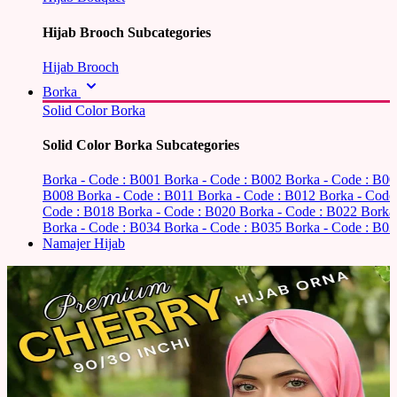
Hijab Brooch Subcategories
Hijab Brooch
Borka
Solid Color Borka
Solid Color Borka Subcategories
Borka - Code : B001
Borka - Code : B002
Borka - Code : B0
B008
Borka - Code : B011
Borka - Code : B012
Borka - Code
Code : B018
Borka - Code : B020
Borka - Code : B022
Borka
Borka - Code : B034
Borka - Code : B035
Borka - Code : B03
Namajer Hijab