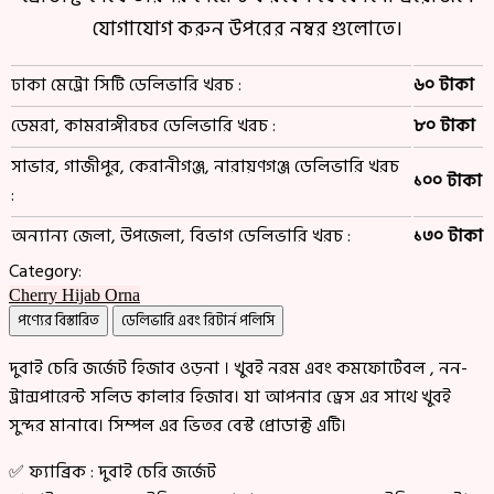
যোগাযোগ করুন উপরের নম্বর গুলোতে।
ঢাকা মেট্রো সিটি ডেলিভারি খরচ :
৬০ টাকা
ডেমরা, কামরাঙ্গীরচর ডেলিভারি খরচ :
৮০ টাকা
সাভার, গাজীপুর, কেরানীগঞ্জ, নারায়ণগঞ্জ ডেলিভারি খরচ
১০০ টাকা
:
অন্যান্য জেলা, উপজেলা, বিভাগ ডেলিভারি খরচ :
১৩০ টাকা
Category:
Cherry Hijab Orna
পণ্যের বিস্তারিত
ডেলিভারি এবং রিটার্ন পলিসি
দুবাই চেরি জর্জেট হিজাব ওড়না । খুবই নরম এবং কমফোর্টেবল , নন-
ট্রান্সপারেন্ট সলিড কালার হিজাব। যা আপনার ড্রেস এর সাথে খুবই
সুন্দর মানাবে। সিম্পল এর ভিতর বেস্ট প্রোডাক্ট এটি।
✅ ফ্যাব্রিক : দুবাই চেরি জর্জেট