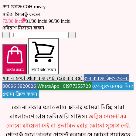
পণ্য কোড:
CGH-misty
সাইজ সিলেক্ট করুন
72/30 Inchi
81/30 Inchi
90/30 Inchi
পরিমাণ নির্বাচন করুন
−
+
অর্ডার করুন
কার্টে যোগ করুন
সকাল ১০টা থেকে রাত ১০টা (শুক্রবার বন্ধ)
কল করতে ক্লিক করুন :
8809613820026
WhatsApp : 01977355728
ফেসবুকে মেসেজ দিতে
এখানে ক্লিক করুন।
কোনো প্রকার অ্যাডভান্স ছাড়াই আমরা দিচ্ছি সারা
বাংলাদেশে হোম ডেলিভারি সার্ভিস।
অগ্রিম পেমেন্ট এর
কোনো ঝামেলা নেই বা প্রতারিত হবার কোনো সুযোগ নেই,
প্রোডাক্ট দেখে তারপর পেমেন্ট করবেন যে কোনো প্রয়োজনে