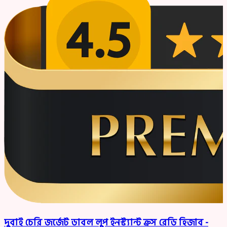
দুবাই চেরি জর্জেট ডাবল লুপ ইনস্ট্যান্ট ক্রস রেডি হিজাব -