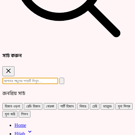
সার্চ করুন
জনপ্রিয় সার্চ
হিজাব ওড়না
রেডি হিজাব
বোরকা
পার্টি হিজাব
খিমার
চেরি
ডায়মন্ড
মুনা সিল্ক
মুনা জরি
শিফন
Home
Hijab