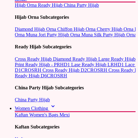
Hijab Orna
Ready Hijab
China Party Hijab
Hijab Orna Subcategories
Diamond Hijab Orna
Chiffon Hijab Orna
Cherry Hijab Orna
L
Orna
Muna Jori Party Hijab Orna
Muna Silk Party Hijab Orna
Ready Hijab Subcategories
Cross Ready Hijab
Diamond Ready Hijab
Large Ready Hijab
Print Ready Hijab - PRHD1
Lase Ready Hijab LRHD1
Lace 
D1CROSRH
Cross Ready Hijab D2CROSRH
Cross Ready
Ready Hijab D6CROSRH
China Party Hijab Subcategories
China Party Hijab
Women Clothing
Kaftan
Women's Bags
Mexi
Kaftan Subcategories