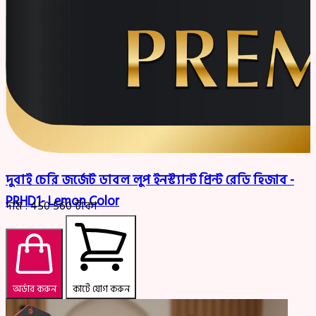
দুবাই চেরি জর্জেট ডাবল লুপ ইনস্ট্যান্ট প্রিন্ট রেডি হিজাব -
PRHD1- Lemon Color
দাম :
450
560
টাকা
অর্ডার করুন
কার্টে যোগ করুন