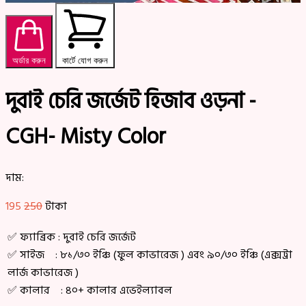
অর্ডার করুন
কার্টে যোগ করুন
দুবাই চেরি জর্জেট হিজাব ওড়না -
CGH- Misty Color
দাম:
195
250
টাকা
✅ ফ্যাব্রিক : দুবাই চেরি জর্জেট
✅ সাইজ : ৮১/৩০ ইঞ্চি (ফুল কাভারেজ ) এবং ৯০/৩০ ইঞ্চি (এক্সট্রা
লার্জ কাভারেজ )
✅ কালার : ৪০+ কালার এভেইল্যাবল