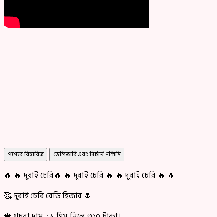
পণ্যের বিস্তারিত
ডেলিভারি এবং রিটার্ন পলিসি
🔥 🔥 দুবাই চেরি🔥 🔥 দুবাই চেরি 🔥 🔥 দুবাই চেরি 🔥 🔥
🥰 দুবাই চেরি রেডি হিজাব 🌷
🍁 খুচরা দাম : ১ পিস্ নিলে ৩২০ টাকা।