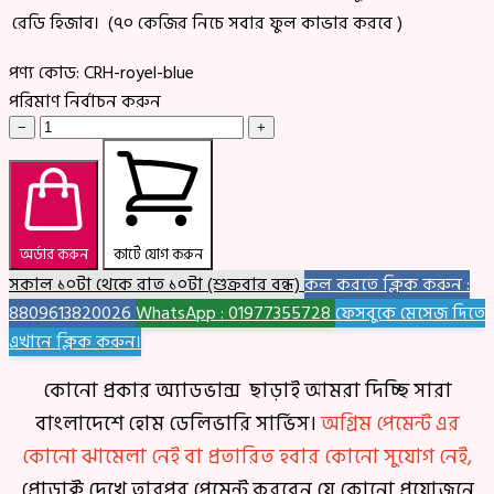
রেডি হিজাব। (৭০ কেজির নিচে সবার ফুল কাভার করবে )
পণ্য কোড:
CRH-royel-blue
পরিমাণ নির্বাচন করুন
−
+
অর্ডার করুন
কার্টে যোগ করুন
সকাল ১০টা থেকে রাত ১০টা (শুক্রবার বন্ধ)
কল করতে ক্লিক করুন :
8809613820026
WhatsApp : 01977355728
ফেসবুকে মেসেজ দিতে
এখানে ক্লিক করুন।
কোনো প্রকার অ্যাডভান্স ছাড়াই আমরা দিচ্ছি সারা
বাংলাদেশে হোম ডেলিভারি সার্ভিস।
অগ্রিম পেমেন্ট এর
কোনো ঝামেলা নেই বা প্রতারিত হবার কোনো সুযোগ নেই,
প্রোডাক্ট দেখে তারপর পেমেন্ট করবেন যে কোনো প্রয়োজনে