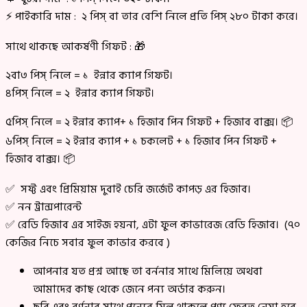
⚡ পাইকারি দাম : ২ পিস্ বা তার বেশি নিলে প্রতি পিস্ ২৮০ টাকা করে।
সাথে থাকছে আকর্ষণী গিফট : 🎁
২বা৩ পিস্ নিলে = ১ ইন্নার ক্যাপ গিফট।
৪পিস্ নিলে = ২ ইন্নার ক্যাপ গিফট।
৫পিস্ নিলে = ২ ইন্নার ক্যাপ+ ১ হিজাব পিন গিফট + হিজাব বাক্স। 📦
৬পিস্ নিলে = ২ ইন্নার ক্যাপ + ১ চকলেট + ১ হিজাব পিন গিফট +
হিজাব বাক্স। 📦
✅ সফ্ট এবং প্রিমিয়াম দুবাই চেরি জর্জেট কাপড় এর হিজাব।
✅ নন ট্রান্সপারেন্ট
✅ রেডি হিজাব এর সাইজ হয়না, এটা ফুল কাভারেজ রেডি হিজাব। (৭০
কেজির নিচে সবার ফুল কাভার করবে )
আপনার যত প্রশ্ন আছে তা বর্ননার সাথে মিলিয়ে অথবা
আমাদের কাছ থেকে জেনে পন্য অর্ডার করুন।