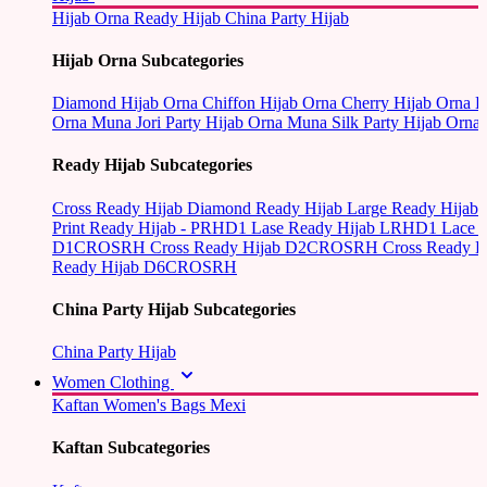
Hijab Orna
Ready Hijab
China Party Hijab
Hijab Orna Subcategories
Diamond Hijab Orna
Chiffon Hijab Orna
Cherry Hijab Orna
L
Orna
Muna Jori Party Hijab Orna
Muna Silk Party Hijab Orna
Ready Hijab Subcategories
Cross Ready Hijab
Diamond Ready Hijab
Large Ready Hijab
Print Ready Hijab - PRHD1
Lase Ready Hijab LRHD1
Lace 
D1CROSRH
Cross Ready Hijab D2CROSRH
Cross Ready
Ready Hijab D6CROSRH
China Party Hijab Subcategories
China Party Hijab
Women Clothing
Kaftan
Women's Bags
Mexi
Kaftan Subcategories