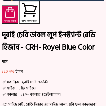
অর্ডার করুন
কার্টে যোগ করুন
দুবাই চেরি ডাবল লুপ ইনস্ট্যান্ট রেডি
হিজাব - CRH- Royel Blue Color
দাম:
320
410
টাকা
✅ ফ্যাব্রিক : দুবাই চেরি জর্জেট।
✅ সাইজ : ফ্রি সাইজ।
✅ কালার : ৪০+ কালার এভেইল্যাবল।
👉 সাইজ চার্ট : রেডি হিজাব এর সাইজ হয়না, এটা ফুল কাভারেজ