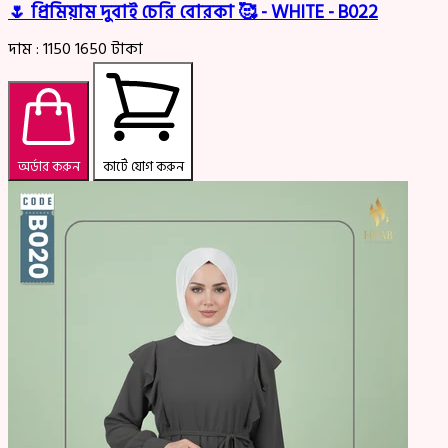
🌷 প্রিমিয়াম দুবাই চেরি বোরকা 🥰 - WHITE - B022
দাম :
1150
1650
টাকা
অর্ডার করুন
কার্টে যোগ করুন