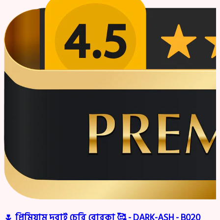
🌷 প্রিমিয়াম দুবাই চেরি বোরকা 🥰 - DARK-ASH - B020