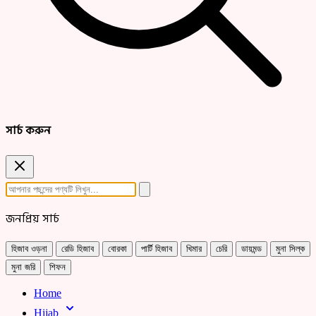
সার্চ করুন
জনপ্রিয় সার্চ
হিজাব ওড়না
রেডি হিজাব
বোরকা
পার্টি হিজাব
খিমার
চেরি
ডায়মন্ড
মুনা সিল্ক
মুনা জরি
শিফন
Home
Hijab