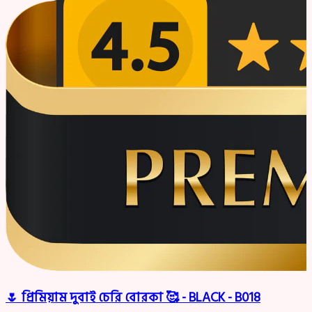
🌷 প্রিমিয়াম দুবাই চেরি বোরকা 🥰 - BLACK - B018