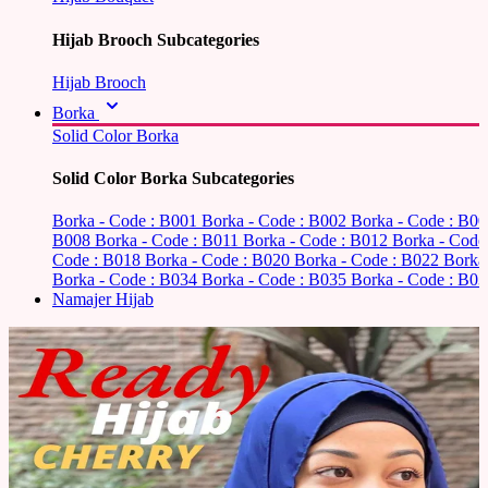
Hijab Brooch Subcategories
Hijab Brooch
Borka
Solid Color Borka
Solid Color Borka Subcategories
Borka - Code : B001
Borka - Code : B002
Borka - Code : B0
B008
Borka - Code : B011
Borka - Code : B012
Borka - Code
Code : B018
Borka - Code : B020
Borka - Code : B022
Borka
Borka - Code : B034
Borka - Code : B035
Borka - Code : B03
Namajer Hijab