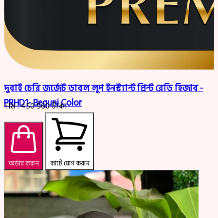
দুবাই চেরি জর্জেট ডাবল লুপ ইনস্ট্যান্ট প্রিন্ট রেডি হিজাব -
PRHD1- Beguni Color
দাম :
450
560
টাকা
অর্ডার করুন
কার্টে যোগ করুন