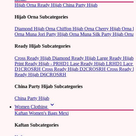
Hijab Orna
Ready Hijab
China Party Hijab
Hijab Orna Subcategories
Diamond Hijab Orna
Chiffon Hijab Orna
Cherry Hijab Orna
L
Orna
Muna Jori Party Hijab Orna
Muna Silk Party Hijab Orna
Ready Hijab Subcategories
Cross Ready Hijab
Diamond Ready Hijab
Large Ready Hijab
Print Ready Hijab - PRHD1
Lase Ready Hijab LRHD1
Lace 
D1CROSRH
Cross Ready Hijab D2CROSRH
Cross Ready
Ready Hijab D6CROSRH
China Party Hijab Subcategories
China Party Hijab
Women Clothing
Kaftan
Women's Bags
Mexi
Kaftan Subcategories