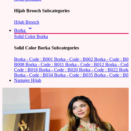
Hijab Brooch Subcategories
Hijab Brooch
Borka
Solid Color Borka
Solid Color Borka Subcategories
Borka - Code : B001
Borka - Code : B002
Borka - Code : B0
B008
Borka - Code : B011
Borka - Code : B012
Borka - Code
Code : B018
Borka - Code : B020
Borka - Code : B022
Borka
Borka - Code : B034
Borka - Code : B035
Borka - Code : B03
Namajer Hijab