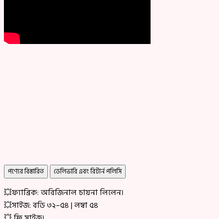
পণ্যের বিস্তারিত
ডেলিভারি এবং রিটার্ন পলিসি
💥ফ্যাব্রিক: অরিজিনাল চায়না লিলেন।
💥সাইজ: বডি ৩২–৫৪ | লম্বা ৫৪
💥 ফ্রি সাইজ।