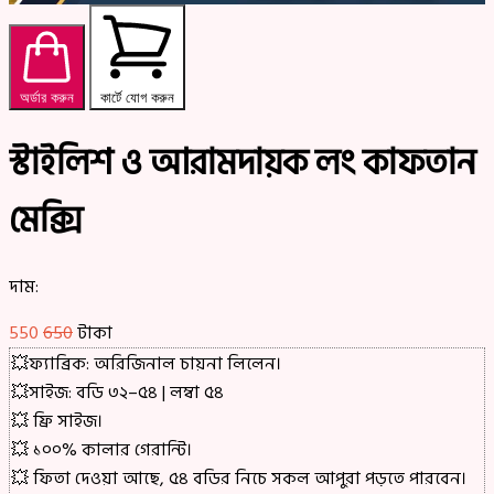
অর্ডার করুন
কার্টে যোগ করুন
স্টাইলিশ ও আরামদায়ক লং কাফতান
মেক্সি
দাম:
550
650
টাকা
💥ফ্যাব্রিক: অরিজিনাল চায়না লিলেন।
💥সাইজ: বডি ৩২–৫৪ | লম্বা ৫৪
💥 ফ্রি সাইজ।
💥 ১০০% কালার গেরান্টি।
💥 ফিতা দেওয়া আছে, ৫৪ বডির নিচে সকল আপুরা পড়তে পারবেন।