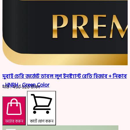
দুবাই চেরি জর্জেট ডাবল লুপ ইনস্ট্যান্ট রেডি হিজাব + নিকাব
- HNRH - Green Color
দাম :
450
520
টাকা
অর্ডার করুন
কার্টে যোগ করুন