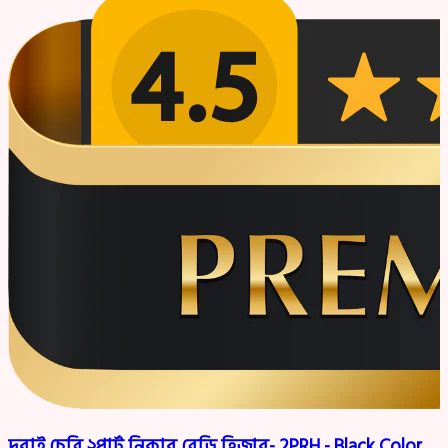
দুবাই চেরি ২পার্ট নিকাব রেডি হিজাব- 2PRH - Black Color