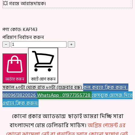
💥 গরমে আরামদায়ক।
পণ্য কোড:
KAF143
পরিমাণ নির্বাচন করুন
−
+
অর্ডার করুন
কার্টে যোগ করুন
সকাল ১০টা থেকে রাত ১০টা (শুক্রবার বন্ধ)
কল করতে ক্লিক করুন :
8809613820026
WhatsApp : 01977355728
ফেসবুকে মেসেজ দিতে
এখানে ক্লিক করুন।
কোনো প্রকার অ্যাডভান্স ছাড়াই আমরা দিচ্ছি সারা
বাংলাদেশে হোম ডেলিভারি সার্ভিস।
অগ্রিম পেমেন্ট এর
কোনো ঝামেলা নেই বা প্রতারিত হবার কোনো সুযোগ নেই,