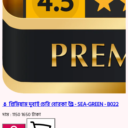
🌷 প্রিমিয়াম দুবাই চেরি বোরকা 🥰 - SEA-GREEN - B022
দাম :
1150
1650
টাকা