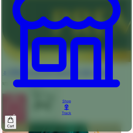
🌷 প্রিমিয়াম দুবাই চেরি বোরকা 🥰 - MINT - B035
দাম :
1050
1550
টাকা
Shop
Track
0
অর্ডার করুন
কার্টে যোগ করুন
Cart