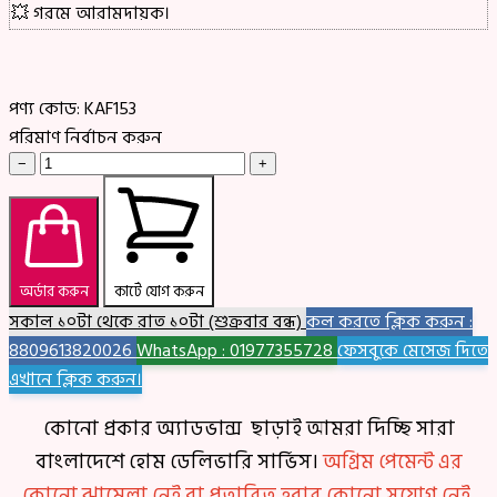
💥 গরমে আরামদায়ক।
পণ্য কোড:
KAF153
পরিমাণ নির্বাচন করুন
−
+
অর্ডার করুন
কার্টে যোগ করুন
সকাল ১০টা থেকে রাত ১০টা (শুক্রবার বন্ধ)
কল করতে ক্লিক করুন :
8809613820026
WhatsApp : 01977355728
ফেসবুকে মেসেজ দিতে
এখানে ক্লিক করুন।
কোনো প্রকার অ্যাডভান্স ছাড়াই আমরা দিচ্ছি সারা
বাংলাদেশে হোম ডেলিভারি সার্ভিস।
অগ্রিম পেমেন্ট এর
কোনো ঝামেলা নেই বা প্রতারিত হবার কোনো সুযোগ নেই,