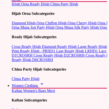
Hijab Orna
Ready Hijab
China Party Hijab
Hijab Orna Subcategories
Diamond Hijab Orna
Chiffon Hijab Orna
Cherry Hijab Orna
L
Orna
Muna Jori Party Hijab Orna
Muna Silk Party Hijab Orna
Ready Hijab Subcategories
Cross Ready Hijab
Diamond Ready Hijab
Large Ready Hijab
Print Ready Hijab - PRHD1
Lase Ready Hijab LRHD1
Lace 
D1CROSRH
Cross Ready Hijab D2CROSRH
Cross Ready
Ready Hijab D6CROSRH
China Party Hijab Subcategories
China Party Hijab
Women Clothing
Kaftan
Women's Bags
Mexi
Kaftan Subcategories