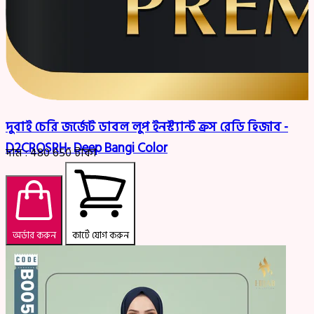
দুবাই চেরি জর্জেট ডাবল লুপ ইনস্ট্যান্ট ক্রস রেডি হিজাব -
D2CROSRH- Deep Bangi Color
দাম :
480
650
টাকা
অর্ডার করুন
কার্টে যোগ করুন