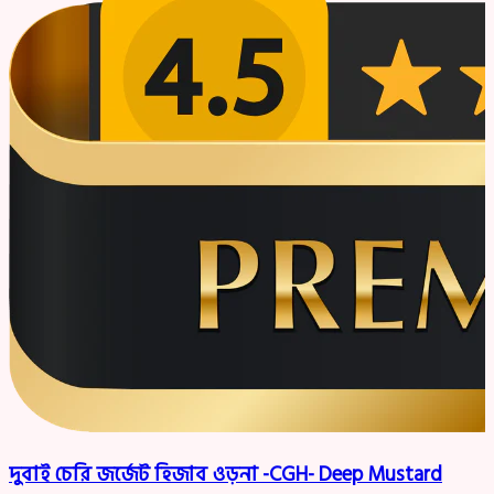
দুবাই চেরি জর্জেট হিজাব ওড়না -CGH- Deep Mustard