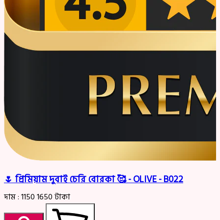
🌷 প্রিমিয়াম দুবাই চেরি বোরকা 🥰 - OLIVE - B022
দাম :
1150
1650
টাকা