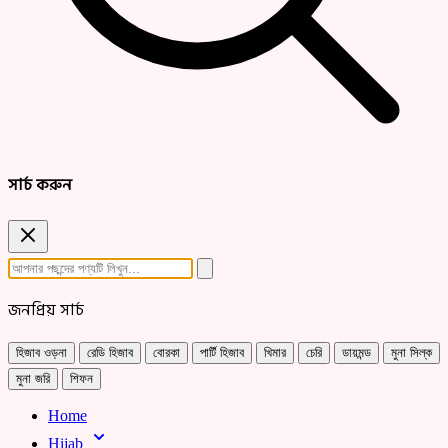
সার্চ করুন
জনপ্রিয় সার্চ
হিজাব ওড়না
রেডি হিজাব
বোরকা
পার্টি হিজাব
খিমার
চেরি
ডায়মন্ড
মুনা সিল্ক
মুনা জরি
শিফন
Home
Hijab