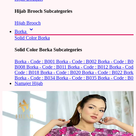
Hijab Brooch Subcategories
Hijab Brooch
Borka
Solid Color Borka
Solid Color Borka Subcategories
Borka - Code : B001
Borka - Code : B002
Borka - Code : B0
B008
Borka - Code : B011
Borka - Code : B012
Borka - Code
Code : B018
Borka - Code : B020
Borka - Code : B022
Borka
Borka - Code : B034
Borka - Code : B035
Borka - Code : B03
Namajer Hijab