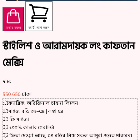
অর্ডার করুন
কার্টে যোগ করুন
স্টাইলিশ ও আরামদায়ক লং কাফতান
মেক্সি
দাম:
550
650
টাকা
💥ফ্যাব্রিক: অরিজিনাল চায়না লিলেন।
💥সাইজ: বডি ৩২–৫৪ | লম্বা ৫৪
💥 ফ্রি সাইজ।
💥 ১০০% কালার গেরান্টি।
💥 ফিতা দেওয়া আছে, ৫৪ বডির নিচে সকল আপুরা পড়তে পারবেন।