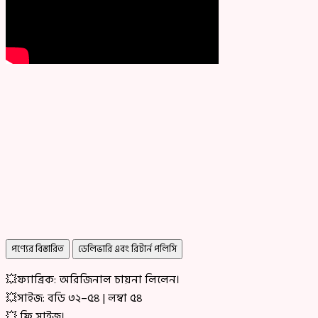
পণ্যের বিস্তারিত
ডেলিভারি এবং রিটার্ন পলিসি
💥ফ্যাব্রিক: অরিজিনাল চায়না লিলেন।
💥সাইজ: বডি ৩২–৫৪ | লম্বা ৫৪
💥 ফ্রি সাইজ।