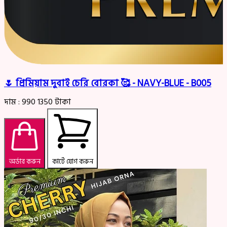
🌷 প্রিমিয়াম দুবাই চেরি বোরকা 🥰 - NAVY-BLUE - B005
দাম :
990
1350
টাকা
অর্ডার করুন
কার্টে যোগ করুন