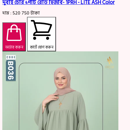
দুবাই চেরি ১পার্ট রেডি হিজাব- 1PRH - LITE ASH Color
দাম :
520
750
টাকা
অর্ডার করুন
কার্টে যোগ করুন