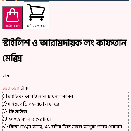
অর্ডার করুন
কার্টে যোগ করুন
স্টাইলিশ ও আরামদায়ক লং কাফতান
মেক্সি
দাম:
550
650
টাকা
💥ফ্যাব্রিক: অরিজিনাল চায়না লিলেন।
💥সাইজ: বডি ৩২–৫৪ | লম্বা ৫৪
💥 ফ্রি সাইজ।
💥 ১০০% কালার গেরান্টি।
💥 ফিতা দেওয়া আছে, ৫৪ বডির নিচে সকল আপুরা পড়তে পারবেন।