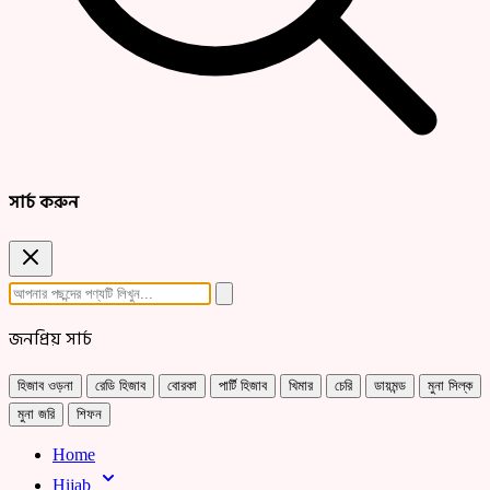
সার্চ করুন
জনপ্রিয় সার্চ
হিজাব ওড়না
রেডি হিজাব
বোরকা
পার্টি হিজাব
খিমার
চেরি
ডায়মন্ড
মুনা সিল্ক
মুনা জরি
শিফন
Home
Hijab