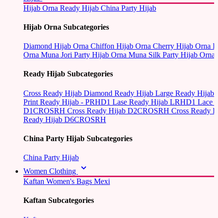
Hijab Orna
Ready Hijab
China Party Hijab
Hijab Orna Subcategories
Diamond Hijab Orna
Chiffon Hijab Orna
Cherry Hijab Orna
L
Orna
Muna Jori Party Hijab Orna
Muna Silk Party Hijab Orna
Ready Hijab Subcategories
Cross Ready Hijab
Diamond Ready Hijab
Large Ready Hijab
Print Ready Hijab - PRHD1
Lase Ready Hijab LRHD1
Lace 
D1CROSRH
Cross Ready Hijab D2CROSRH
Cross Ready
Ready Hijab D6CROSRH
China Party Hijab Subcategories
China Party Hijab
Women Clothing
Kaftan
Women's Bags
Mexi
Kaftan Subcategories