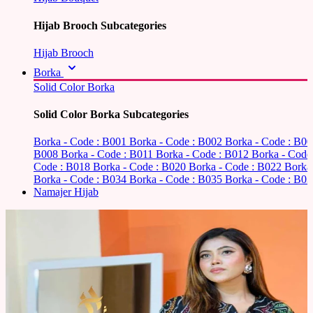
Hijab Brooch Subcategories
Hijab Brooch
Borka
Solid Color Borka
Solid Color Borka Subcategories
Borka - Code : B001
Borka - Code : B002
Borka - Code : B0
B008
Borka - Code : B011
Borka - Code : B012
Borka - Code
Code : B018
Borka - Code : B020
Borka - Code : B022
Borka
Borka - Code : B034
Borka - Code : B035
Borka - Code : B03
Namajer Hijab