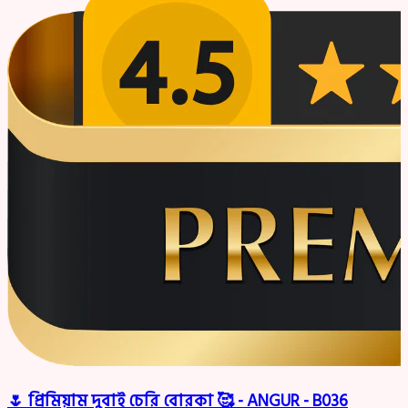
🌷 প্রিমিয়াম দুবাই চেরি বোরকা 🥰 - ANGUR - B036