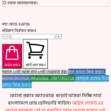
💥 গরমে আরামদায়ক।
পণ্য কোড:
KAF116
পরিমাণ নির্বাচন করুন
−
+
অর্ডার করুন
কার্টে যোগ করুন
সকাল ১০টা থেকে রাত ১০টা (শুক্রবার বন্ধ)
কল করতে ক্লিক করুন :
8809613820026
WhatsApp : 01977355728
ফেসবুকে মেসেজ দিতে
এখানে ক্লিক করুন।
কোনো প্রকার অ্যাডভান্স ছাড়াই আমরা দিচ্ছি সারা
বাংলাদেশে হোম ডেলিভারি সার্ভিস।
অগ্রিম পেমেন্ট এর
কোনো ঝামেলা নেই বা প্রতারিত হবার কোনো সুযোগ নেই,