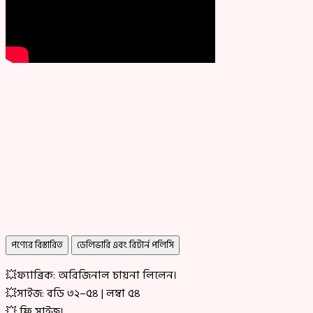
পণ্যের বিস্তারিত
ডেলিভারি এবং রিটার্ন পলিসি
💥ফ্যাব্রিক: অরিজিনাল চায়না লিলেন।
💥সাইজ: বডি ৩২–৫৪ | লম্বা ৫৪
💥 ফ্রি সাইজ।