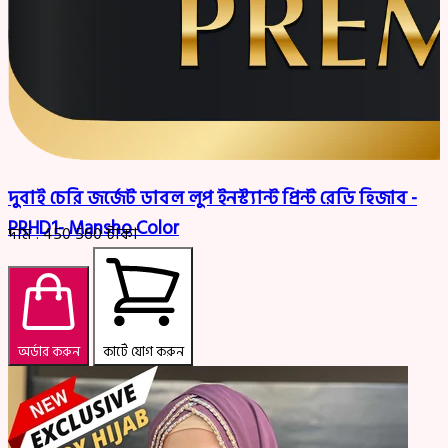
দুবাই চেরি জর্জেট ডাবল লুপ ইনস্ট্যান্ট প্রিন্ট রেডি হিজাব -
PRHD1- Mansho Color
দাম :
450
560
টাকা
অর্ডার করুন
কার্টে যোগ করুন