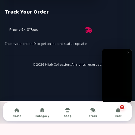
Track Your Order
Phone Ex: 017xxx
Enter your order ID to get an instant status update.
✕
© 2026 Hijab Collection. All rights reserved.
0
Home
Category
Shop
Track
Cart