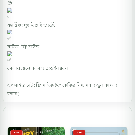
😍
ফ্যাব্রিক : দুবাই চেরি জর্জেট
সাইজ : ফ্রি সাইজ
কালার : ৪০+ কালার এভেইল্যাবল
👉 সাইজ চার্ট : ফ্রি সাইজ (৭০ কেজির নিচে সবার ফুল কাভার
করবে )
You may also like
-32%
-27%