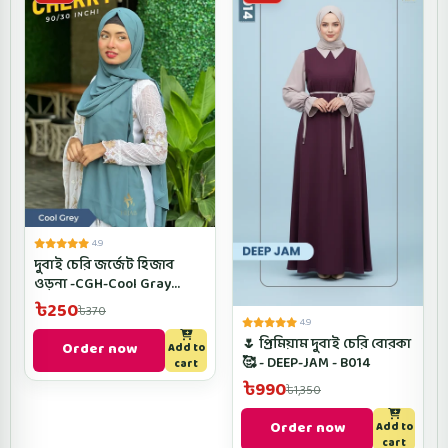
4.9
দুবাই চেরি জর্জেট হিজাব
ওড়না -CGH-Cool Gray
Color
৳250
৳370
4.9
🌷 প্রিমিয়াম দুবাই চেরি বোরকা
Order now
Add to
🥰 - DEEP-JAM - B014
cart
৳990
৳1,350
Order now
Add to
cart