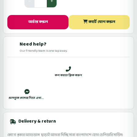
Quantity
অর্ডার করুন
কার্টে যোগ করুন
Need help?
Our friendly team is one tap away.
সকাল ১০টা থেকে রাত ১০টা (শুক্রবার বন্ধ)
কল করতে ক্লিক করুন
WhatsApp
ফেসবুকে মেসেজ দিতে এখানে ক্লিক করুন।
Delivery & return
কোনো প্রকার অ্যাডভান্স ছাড়াই আমরা দিচ্ছি সারা বাংলাদেশে হোম ডেলিভারি সার্ভিস।