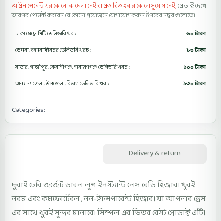
অগ্রিম পেমেন্ট এর কোনো ঝামেলা নেই বা প্রতারিত হবার কোনো সুযোগ নেই,
প্রোডাক্ট দেখে
তারপর পেমেন্ট করবেন যে কোনো প্রয়োজনে যোগাযোগ করুন উপরের নম্বর গুলোতে।
ঢাকা মেট্রো সিটি ডেলিভারি খরচ :
৬০ টাকা
ডেমরা, কামরাঙ্গীরচর ডেলিভারি খরচ :
৮০ টাকা
সাভার, গাজীপুর, কেরানীগঞ্জ, নারায়ণগঞ্জ ডেলিভারি খরচ :
১০০ টাকা
অন্যান্য জেলা, উপজেলা, বিভাগ ডেলিভারি খরচ :
১৩০ টাকা
Categories:
Lase Ready Hijab LRHD1
Description
Delivery & return
দুবাই চেরি জর্জেট ডাবল লুপ ইনস্ট্যান্ট লেস রেডি হিজাব। খুবই
নরম এবং কমফোর্টেবল , নন-ট্রান্সপারেন্ট হিজাব। যা আপনার ড্রেস
এর সাথে খুবই সুন্দর মানাবে। সিম্পল এর ভিতর বেস্ট প্রোডাক্ট এটি।