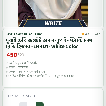
LASE READY HIJAB LRHD1
4.9 out of 5
দুবাই চেরি জর্জেট ডাবল লুপ ইনস্ট্যান্ট লেস
রেডি হিজাব -LRHD1- White Color
450
520
:
✅ ফ্যাব্রিক : দুবাই চেরি জর্জেট
✅ সাইজ : ফ্রি সাইজ
✅ কালার : ৪০+ কালার এভেইল্যাবল
👉 সাইজ চার্ট : ফ্রি সাইজ (৭০ কেজির নিচে সবার ফুল কাভার করবে )
পণ্য কোড: LRHD1-white