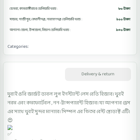
ডেমরা, কামরাঙ্গীরচর ডেলিভারি খরচ :
৮০ টাকা
সাভার, গাজীপুর, কেরানীগঞ্জ, নারায়ণগঞ্জ ডেলিভারি খরচ :
১০০ টাকা
অন্যান্য জেলা, উপজেলা, বিভাগ ডেলিভারি খরচ :
১৩০ টাকা
Categories:
Lase Ready Hijab LRHD1
Description
Delivery & return
দুবাই চেরি জর্জেট ডাবল লুপ ইনস্ট্যান্ট লেস রেডি হিজাব। খুবই
নরম এবং কমফোর্টেবল , নন-ট্রান্সপারেন্ট হিজাব। যা আপনার ড্রেস
এর সাথে খুবই সুন্দর মানাবে। সিম্পল এর ভিতর বেস্ট প্রোডাক্ট এটি।
😍