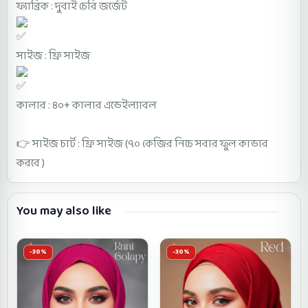
ফ্যাব্রিক : দুবাই চেরি জর্জেট
সাইজ : ফ্রি সাইজ
কালার : ৪০+ কালার এভেইল্যাবল
👉 সাইজ চার্ট : ফ্রি সাইজ (৭০ কেজির নিচে সবার ফুল কাভার
করবে )
You may also like
-30%
-30%