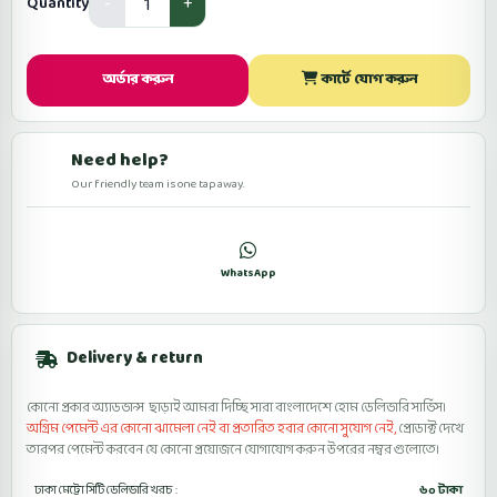
Quantity
অর্ডার করুন
কার্টে যোগ করুন
Need help?
Our friendly team is one tap away.
কল
WhatsApp
ফেসবুকে মেসেজ
Delivery & return
কোনো প্রকার অ্যাডভান্স ছাড়াই আমরা দিচ্ছি সারা বাংলাদেশে হোম ডেলিভারি সার্ভিস।
অগ্রিম পেমেন্ট এর কোনো ঝামেলা নেই বা প্রতারিত হবার কোনো সুযোগ নেই,
প্রোডাক্ট দেখে
তারপর পেমেন্ট করবেন যে কোনো প্রয়োজনে যোগাযোগ করুন উপরের নম্বর গুলোতে।
ঢাকা মেট্রো সিটি ডেলিভারি খরচ :
৬০ টাকা