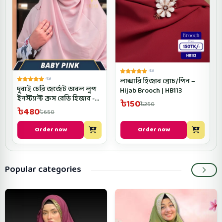
4.9
4.9
লাক্সারি হিজাব ব্রোচ/পিন –
দুবাই চেরি জর্জেট ডাবল লুপ
Hijab Brooch | HB113
ইনস্ট্যান্ট ক্রস রেডি হিজাব -
৳150
৳250
D3CROSRH- Baby Pink
৳480
৳650
Color
Order now
Order now
Popular categories