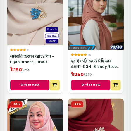
4.9
4.9
লাক্সারি হিজাব ব্রোচ/পিন –
দুবাই চেরি জর্জেট হিজাব
Hijab Brooch | HB107
ওড়না -CGH- Brandy Rose
৳150
৳250
Color
৳250
৳370
Order now
Order now
-26%
-40%