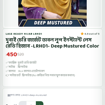
LASE READY HIJAB LRHD1
4.9 out of 5
দুবাই চেরি জর্জেট ডাবল লুপ ইনস্ট্যান্ট লেস
রেডি হিজাব -LRHD1- Deep Mustured Color
450
520
:
✅ ফ্যাব্রিক : দুবাই চেরি জর্জেট
✅ সাইজ : ফ্রি সাইজ
✅ কালার : ৪০+ কালার এভেইল্যাবল
👉 সাইজ চার্ট : ফ্রি সাইজ (৭০ কেজির নিচে সবার ফুল কাভার করবে )
পণ্য কোড: LRHD1-deep-mustured