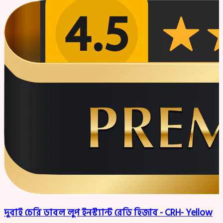
দুবাই চেরি ডাবল লুপ ইনস্ট্যান্ট রেডি হিজাব - CRH- Yellow