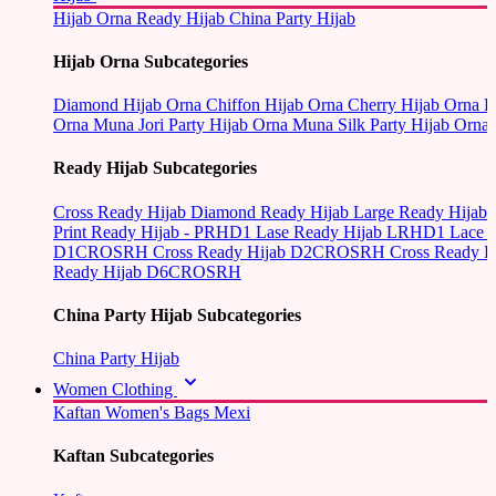
Hijab Orna
Ready Hijab
China Party Hijab
Hijab Orna Subcategories
Diamond Hijab Orna
Chiffon Hijab Orna
Cherry Hijab Orna
L
Orna
Muna Jori Party Hijab Orna
Muna Silk Party Hijab Orna
Ready Hijab Subcategories
Cross Ready Hijab
Diamond Ready Hijab
Large Ready Hijab
Print Ready Hijab - PRHD1
Lase Ready Hijab LRHD1
Lace 
D1CROSRH
Cross Ready Hijab D2CROSRH
Cross Ready
Ready Hijab D6CROSRH
China Party Hijab Subcategories
China Party Hijab
Women Clothing
Kaftan
Women's Bags
Mexi
Kaftan Subcategories