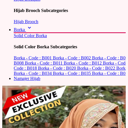
Hijab Brooch Subcategories
Hijab Brooch
Borka
Solid Color Borka
Solid Color Borka Subcategories
Borka - Code : B001
Borka - Code : B002
Borka - Code : B0
B008
Borka - Code : B011
Borka - Code : B012
Borka - Code
Code : B018
Borka - Code : B020
Borka - Code : B022
Borka
Borka - Code : B034
Borka - Code : B035
Borka - Code : B03
Namajer Hijab