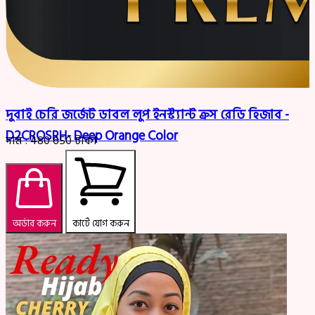
দুবাই চেরি জর্জেট ডাবল লুপ ইনস্ট্যান্ট ক্রস রেডি হিজাব -
D2CROSRH- Deep Orange Color
দাম :
480
650
টাকা
অর্ডার করুন
কার্টে যোগ করুন