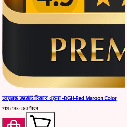
ডায়মন্ড জর্জেট হিজাব ওড়না -DGH-Red Maroon Color
দাম :
195-280
টাকা