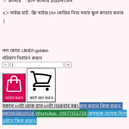
✅ কালার : ৪০+ কালার এভেইল্যাবল
👉 সাইজ চার্ট : ফ্রি সাইজ (৭০ কেজির নিচে সবার ফুল কাভার করবে
)
পণ্য কোড:
LRHD1-golden
পরিমাণ নির্বাচন করুন
−
+
অর্ডার করুন
কার্টে যোগ করুন
সকাল ১০টা থেকে রাত ১০টা (শুক্রবার বন্ধ)
কল করতে ক্লিক করুন :
8809613820026
WhatsApp : 01977355728
ফেসবুকে মেসেজ দিতে
এখানে ক্লিক করুন।