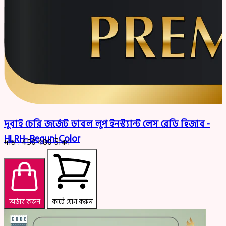
দুবাই চেরি জর্জেট ডাবল লুপ ইনস্ট্যান্ট লেস রেডি হিজাব -
HLRH- Beguni Color
দাম :
450
480
টাকা
অর্ডার করুন
কার্টে যোগ করুন