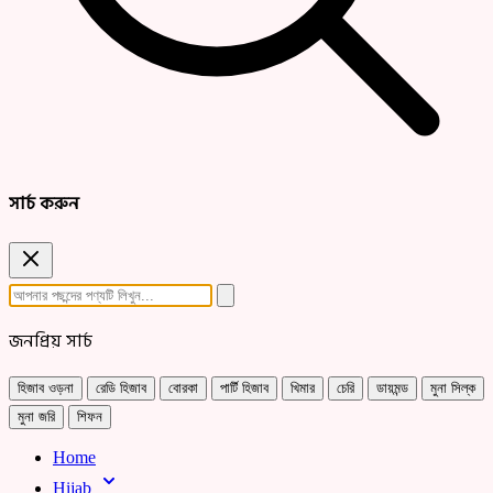
সার্চ করুন
জনপ্রিয় সার্চ
হিজাব ওড়না
রেডি হিজাব
বোরকা
পার্টি হিজাব
খিমার
চেরি
ডায়মন্ড
মুনা সিল্ক
মুনা জরি
শিফন
Home
Hijab