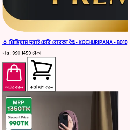
🌷 প্রিমিয়াম দুবাই চেরি বোরকা 🥰 - KOCHURIPANA - B010
দাম :
990
1450
টাকা
অর্ডার করুন
কার্টে যোগ করুন