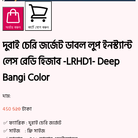
অর্ডার করুন
কার্টে যোগ করুন
দুবাই চেরি জর্জেট ডাবল লুপ ইনস্ট্যান্ট
লেস রেডি হিজাব -LRHD1- Deep
Bangi Color
দাম:
450
520
টাকা
✅ ফ্যাব্রিক : দুবাই চেরি জর্জেট
✅ সাইজ : ফ্রি সাইজ