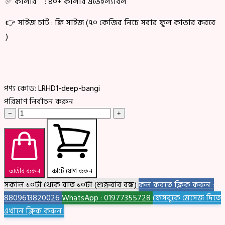
✅ কালার : ৪০+ কালার এভেইল্যাবল
👉 সাইজ চার্ট : ফ্রি সাইজ (৭০ কেজির নিচে সবার ফুল কাভার করবে
)
পণ্য কোড:
LRHD1-deep-bangi
পরিমাণ নির্বাচন করুন
−
+
অর্ডার করুন
কার্টে যোগ করুন
সকাল ১০টা থেকে রাত ১০টা (শুক্রবার বন্ধ)
কল করতে ক্লিক করুন :
8809613820026
WhatsApp : 01977355728
ফেসবুকে মেসেজ দিতে
এখানে ক্লিক করুন।