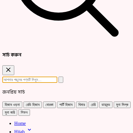
সার্চ করুন
জনপ্রিয় সার্চ
হিজাব ওড়না
রেডি হিজাব
বোরকা
পার্টি হিজাব
খিমার
চেরি
ডায়মন্ড
মুনা সিল্ক
মুনা জরি
শিফন
Home
Hijab