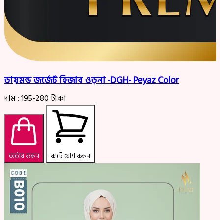
ডায়মন্ড জর্জেট হিজাব ওড়না -DGH- Peyaz Color
দাম :
195-280
টাকা
অর্ডার করুন
কার্টে যোগ করুন