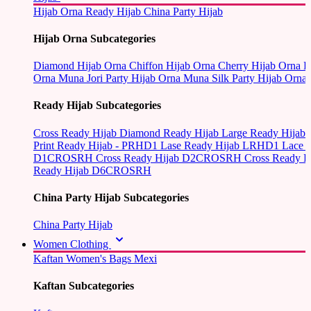
Hijab Orna
Ready Hijab
China Party Hijab
Hijab Orna Subcategories
Diamond Hijab Orna
Chiffon Hijab Orna
Cherry Hijab Orna
L
Orna
Muna Jori Party Hijab Orna
Muna Silk Party Hijab Orna
Ready Hijab Subcategories
Cross Ready Hijab
Diamond Ready Hijab
Large Ready Hijab
Print Ready Hijab - PRHD1
Lase Ready Hijab LRHD1
Lace 
D1CROSRH
Cross Ready Hijab D2CROSRH
Cross Ready
Ready Hijab D6CROSRH
China Party Hijab Subcategories
China Party Hijab
Women Clothing
Kaftan
Women's Bags
Mexi
Kaftan Subcategories