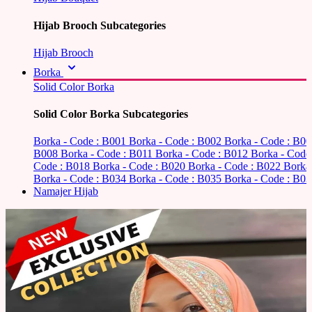
Hijab Brooch Subcategories
Hijab Brooch
Borka
Solid Color Borka
Solid Color Borka Subcategories
Borka - Code : B001
Borka - Code : B002
Borka - Code : B0
B008
Borka - Code : B011
Borka - Code : B012
Borka - Code
Code : B018
Borka - Code : B020
Borka - Code : B022
Borka
Borka - Code : B034
Borka - Code : B035
Borka - Code : B03
Namajer Hijab