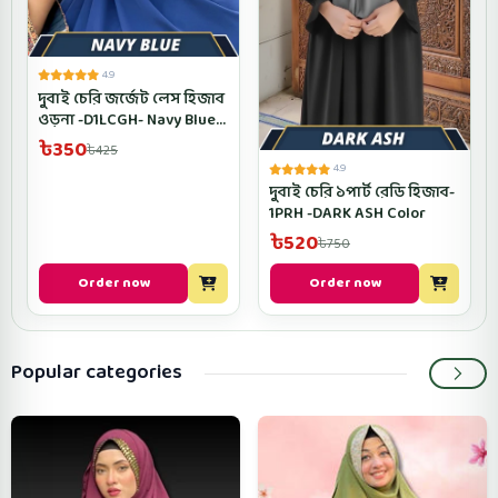
4.9
দুবাই চেরি জর্জেট লেস হিজাব
ওড়না -D1LCGH- Navy Blue
Color
৳350
৳425
4.9
দুবাই চেরি ১পার্ট রেডি হিজাব-
1PRH -DARK ASH Color
৳520
৳750
Order now
Order now
Popular categories