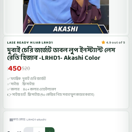
LASE READY HIJAB LRHD1
4.9 out of 5
দুবাই চেরি জর্জেট ডাবল লুপ ইনস্ট্যান্ট লেস
রেডি হিজাব -LRHD1- Akashi Color
450
520
:
✅ ফ্যাব্রিক : দুবাই চেরি জর্জেট
✅ সাইজ : ফ্রি সাইজ
✅ কালার : ৪০+ কালার এভেইল্যাবল
👉 সাইজ চার্ট : ফ্রি সাইজ (৭০ কেজির নিচে সবার ফুল কাভার করবে )
পণ্য কোড: LRHD1-akashi