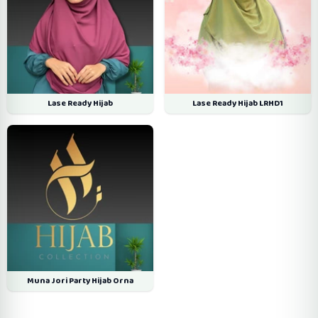
Lase Ready Hijab
Lase Ready Hijab LRHD1
Muna Jori Party Hijab Orna