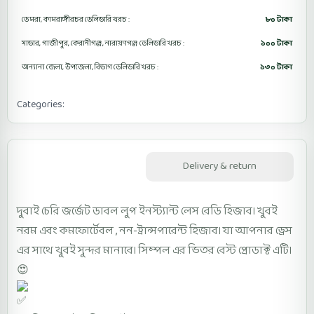
ডেমরা, কামরাঙ্গীরচর ডেলিভারি খরচ :
৮০ টাকা
সাভার, গাজীপুর, কেরানীগঞ্জ, নারায়ণগঞ্জ ডেলিভারি খরচ :
১০০ টাকা
অন্যান্য জেলা, উপজেলা, বিভাগ ডেলিভারি খরচ :
১৩০ টাকা
Categories:
Lase Ready Hijab LRHD1
Description
Delivery & return
দুবাই চেরি জর্জেট ডাবল লুপ ইনস্ট্যান্ট লেস রেডি হিজাব। খুবই
নরম এবং কমফোর্টেবল , নন-ট্রান্সপারেন্ট হিজাব। যা আপনার ড্রেস
এর সাথে খুবই সুন্দর মানাবে। সিম্পল এর ভিতর বেস্ট প্রোডাক্ট এটি।
😍