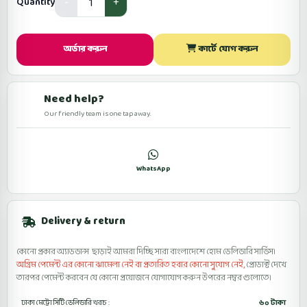
Quantity
অর্ডার করুন
কার্টে যোগ করুন
Need help?
Our friendly team is one tap away.
কল
WhatsApp
ফেসবুকে মেসেজ
Delivery & return
কোনো প্রকার অ্যাডভান্স ছাড়াই আমরা দিচ্ছি সারা বাংলাদেশে হোম ডেলিভারি সার্ভিস।
অগ্রিম পেমেন্ট এর কোনো ঝামেলা নেই বা প্রতারিত হবার কোনো সুযোগ নেই,
প্রোডাক্ট দেখে
তারপর পেমেন্ট করবেন যে কোনো প্রয়োজনে যোগাযোগ করুন উপরের নম্বর গুলোতে।
ঢাকা মেট্রো সিটি ডেলিভারি খরচ :
৬০ টাকা