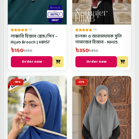
4.9
4.9
লাক্সারি হিজাব ব্রোচ/পিন –
হালকা ও আরামদায়ক সুতি
Hijab Brooch | HB157
নামাজের হিজাব - NH05
৳150
৳350
৳250
৳450
Order now
Order now
-18%
-31%