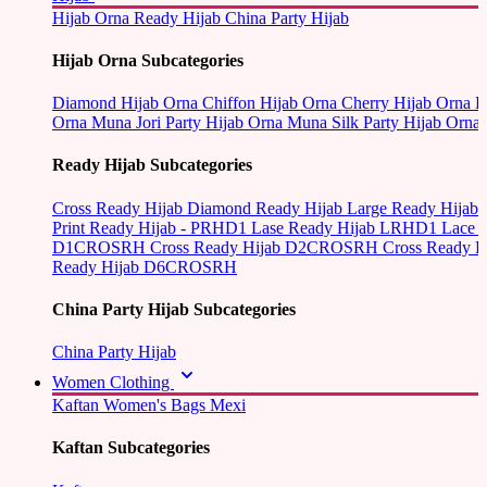
Hijab Orna
Ready Hijab
China Party Hijab
Hijab Orna Subcategories
Diamond Hijab Orna
Chiffon Hijab Orna
Cherry Hijab Orna
L
Orna
Muna Jori Party Hijab Orna
Muna Silk Party Hijab Orna
Ready Hijab Subcategories
Cross Ready Hijab
Diamond Ready Hijab
Large Ready Hijab
Print Ready Hijab - PRHD1
Lase Ready Hijab LRHD1
Lace 
D1CROSRH
Cross Ready Hijab D2CROSRH
Cross Ready
Ready Hijab D6CROSRH
China Party Hijab Subcategories
China Party Hijab
Women Clothing
Kaftan
Women's Bags
Mexi
Kaftan Subcategories