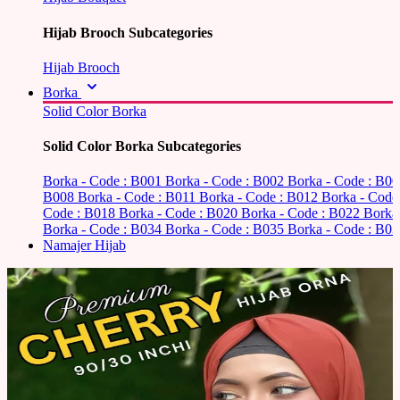
Hijab Brooch Subcategories
Hijab Brooch
Borka
Solid Color Borka
Solid Color Borka Subcategories
Borka - Code : B001
Borka - Code : B002
Borka - Code : B0
B008
Borka - Code : B011
Borka - Code : B012
Borka - Code
Code : B018
Borka - Code : B020
Borka - Code : B022
Borka
Borka - Code : B034
Borka - Code : B035
Borka - Code : B03
Namajer Hijab