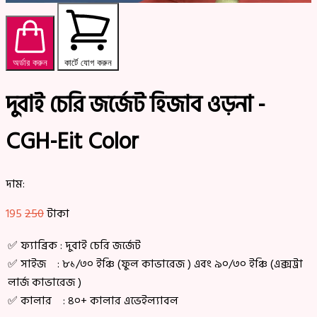
অর্ডার করুন
কার্টে যোগ করুন
দুবাই চেরি জর্জেট হিজাব ওড়না -
CGH-Eit Color
দাম:
195
250
টাকা
✅ ফ্যাব্রিক : দুবাই চেরি জর্জেট
✅ সাইজ : ৮১/৩০ ইঞ্চি (ফুল কাভারেজ ) এবং ৯০/৩০ ইঞ্চি (এক্সট্রা
লার্জ কাভারেজ )
✅ কালার : ৪০+ কালার এভেইল্যাবল