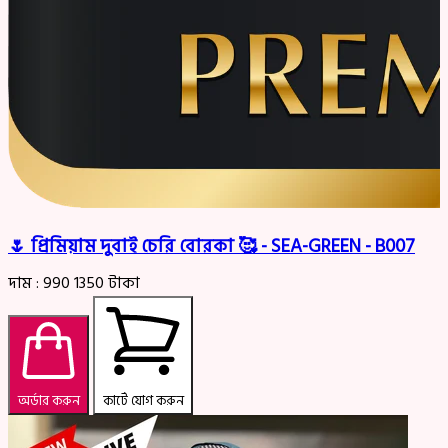
🌷 প্রিমিয়াম দুবাই চেরি বোরকা 🥰 - SEA-GREEN - B007
দাম :
990
1350
টাকা
অর্ডার করুন
কার্টে যোগ করুন