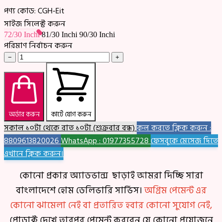
পণ্য কোড:
CGH-Eit
সাইজ সিলেক্ট করুন
72/30 Inchi
81/30 Inchi
90/30 Inchi
পরিমাণ নির্বাচন করুন
−
+
অর্ডার করুন
কার্টে যোগ করুন
সকাল ১০টা থেকে রাত ১০টা (শুক্রবার বন্ধ)
কল করতে ক্লিক করুন :
8809613820026
WhatsApp : 01977355728
ফেসবুকে মেসেজ দিতে
এখানে ক্লিক করুন।
কোনো প্রকার অ্যাডভান্স ছাড়াই আমরা দিচ্ছি সারা
বাংলাদেশে হোম ডেলিভারি সার্ভিস।
অগ্রিম পেমেন্ট এর
কোনো ঝামেলা নেই বা প্রতারিত হবার কোনো সুযোগ নেই,
প্রোডাক্ট দেখে তারপর পেমেন্ট করবেন যে কোনো প্রয়োজনে