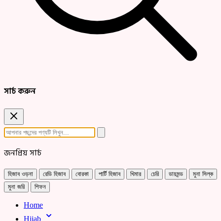
সার্চ করুন
জনপ্রিয় সার্চ
হিজাব ওড়না
রেডি হিজাব
বোরকা
পার্টি হিজাব
খিমার
চেরি
ডায়মন্ড
মুনা সিল্ক
মুনা জরি
শিফন
Home
Hijab