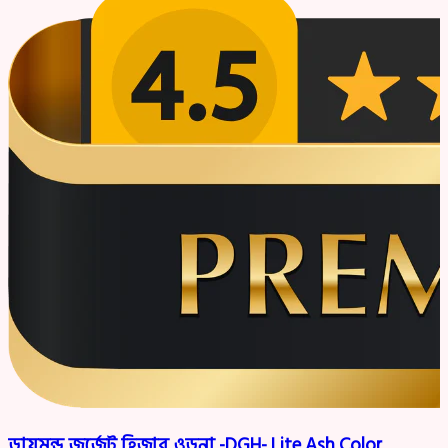
ডায়মন্ড জর্জেট হিজাব ওড়না -DGH- Lite Ash Color