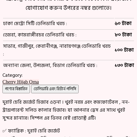
যোগাযোগ করুন উপরের নম্বর গুলোতে।
ঢাকা মেট্রো সিটি ডেলিভারি খরচ :
৬০ টাকা
ডেমরা, কামরাঙ্গীরচর ডেলিভারি খরচ :
৮০ টাকা
সাভার, গাজীপুর, কেরানীগঞ্জ, নারায়ণগঞ্জ ডেলিভারি খরচ
১০০ টাকা
:
অন্যান্য জেলা, উপজেলা, বিভাগ ডেলিভারি খরচ :
১৩০ টাকা
Category:
Cherry Hijab Orna
পণ্যের বিস্তারিত
ডেলিভারি এবং রিটার্ন পলিসি
দুবাই চেরি জর্জেট হিজাব ওড়না । খুবই নরম এবং কমফোর্টেবল , নন-
ট্রান্সপারেন্ট সলিড কালার হিজাব। যা আপনার ড্রেস এর সাথে খুবই
সুন্দর মানাবে। সিম্পল এর ভিতর বেস্ট প্রোডাক্ট এটি।
✅ ফ্যাব্রিক : দুবাই চেরি জর্জেট