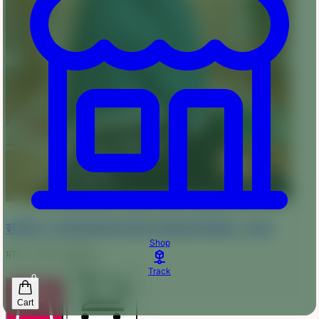
হালকা ও আরামদায়ক সুতি নামাজের হিজাব - NH13
Shop
দাম :
350
450
টাকা
Track
0
Cart