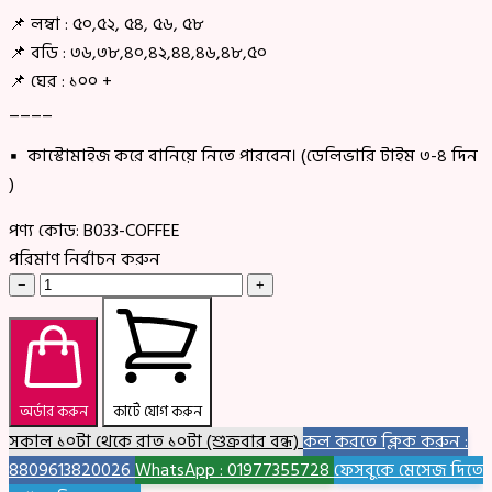
📌 লম্বা : ৫০,৫২, ৫৪, ৫৬, ৫৮
📌 বডি : ৩৬,৩৮,৪০,৪২,৪৪,৪৬,৪৮,৫০
📌 ঘের : ১০০ +
____
▪ কাস্টোমাইজ করে বানিয়ে নিতে পারবেন। (ডেলিভারি টাইম ৩-৪ দিন
)
পণ্য কোড:
B033-COFFEE
পরিমাণ নির্বাচন করুন
−
+
অর্ডার করুন
কার্টে যোগ করুন
সকাল ১০টা থেকে রাত ১০টা (শুক্রবার বন্ধ)
কল করতে ক্লিক করুন :
8809613820026
WhatsApp : 01977355728
ফেসবুকে মেসেজ দিতে