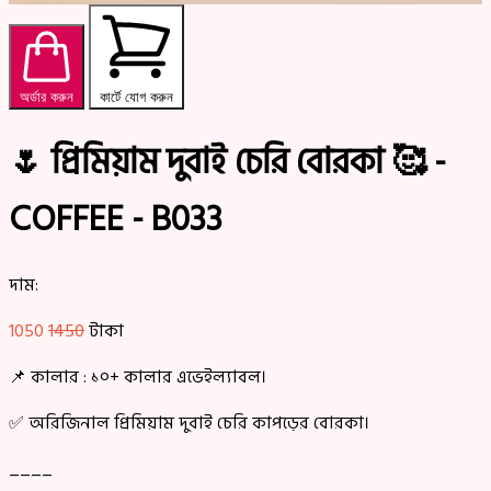
অর্ডার করুন
কার্টে যোগ করুন
🌷 প্রিমিয়াম দুবাই চেরি বোরকা 🥰 -
COFFEE - B033
দাম:
1050
1450
টাকা
📌 কালার : ১০+ কালার এভেইল্যাবল।
✅ অরিজিনাল প্রিমিয়াম দুবাই চেরি কাপড়ের বোরকা।
____