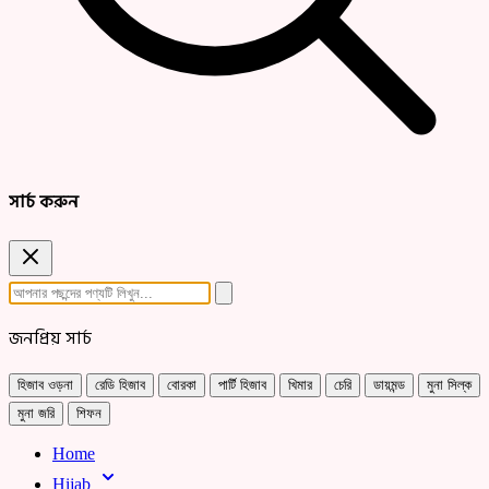
সার্চ করুন
জনপ্রিয় সার্চ
হিজাব ওড়না
রেডি হিজাব
বোরকা
পার্টি হিজাব
খিমার
চেরি
ডায়মন্ড
মুনা সিল্ক
মুনা জরি
শিফন
Home
Hijab