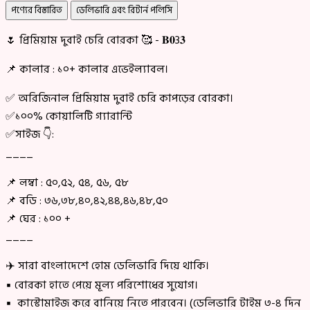
পণ্যের বিস্তারিত
ডেলিভারি এবং রিটার্ন পলিসি
🌷 প্রিমিয়াম দুবাই চেরি বোরকা 🥰 - 𝐁𝟎3𝟑
📌 কালার : ১০+ কালার এভেইল্যাবল।
✅ অরিজিনাল প্রিমিয়াম দুবাই চেরি কাপড়ের বোরকা।
✅১০০% কোয়ালিটি গ্যারান্টি
✅সাইজ 👇:
____
📌 লম্বা : ৫০,৫২, ৫৪, ৫৬, ৫৮
📌 বডি : ৩৬,৩৮,৪০,৪২,৪৪,৪৬,৪৮,৫০
📌 ঘের : ১০০ +
____
✈️ সারা বাংলাদেশে হোম ডেলিভারি দিয়ে থাকি।
▪ বোরকা হাতে পেয়ে মূল্য পরিশোধের সুযোগ।
▪ কাস্টোমাইজ করে বানিয়ে নিতে পারবেন। (ডেলিভারি টাইম ৩-৪ দিন