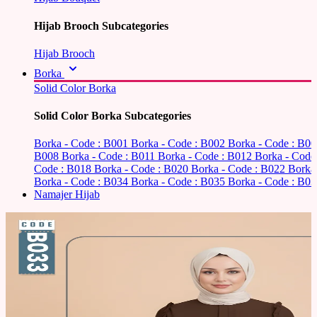
Hijab Brooch Subcategories
Hijab Brooch
Borka
Solid Color Borka
Solid Color Borka Subcategories
Borka - Code : B001
Borka - Code : B002
Borka - Code : B0
B008
Borka - Code : B011
Borka - Code : B012
Borka - Code
Code : B018
Borka - Code : B020
Borka - Code : B022
Borka
Borka - Code : B034
Borka - Code : B035
Borka - Code : B03
Namajer Hijab