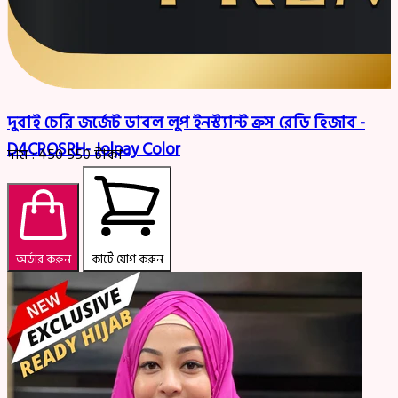
দুবাই চেরি জর্জেট ডাবল লুপ ইনস্ট্যান্ট ক্রস রেডি হিজাব -
D4CROSRH- Jolpay Color
দাম :
450
550
টাকা
অর্ডার করুন
কার্টে যোগ করুন