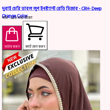
দুবাই চেরি ডাবল লুপ ইনস্ট্যান্ট রেডি হিজাব - CRH- Deep
Orange Color
দাম :
320
410
টাকা
অর্ডার করুন
কার্টে যোগ করুন