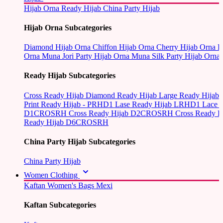
Hijab Orna
Ready Hijab
China Party Hijab
Hijab Orna Subcategories
Diamond Hijab Orna
Chiffon Hijab Orna
Cherry Hijab Orna
L
Orna
Muna Jori Party Hijab Orna
Muna Silk Party Hijab Orna
Ready Hijab Subcategories
Cross Ready Hijab
Diamond Ready Hijab
Large Ready Hijab
Print Ready Hijab - PRHD1
Lase Ready Hijab LRHD1
Lace 
D1CROSRH
Cross Ready Hijab D2CROSRH
Cross Ready
Ready Hijab D6CROSRH
China Party Hijab Subcategories
China Party Hijab
Women Clothing
Kaftan
Women's Bags
Mexi
Kaftan Subcategories