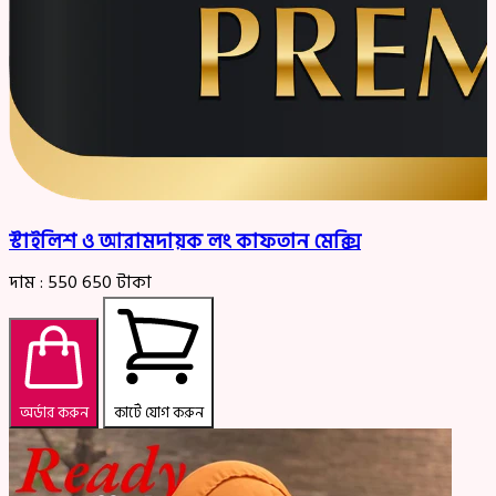
স্টাইলিশ ও আরামদায়ক লং কাফতান মেক্সি
দাম :
550
650
টাকা
অর্ডার করুন
কার্টে যোগ করুন