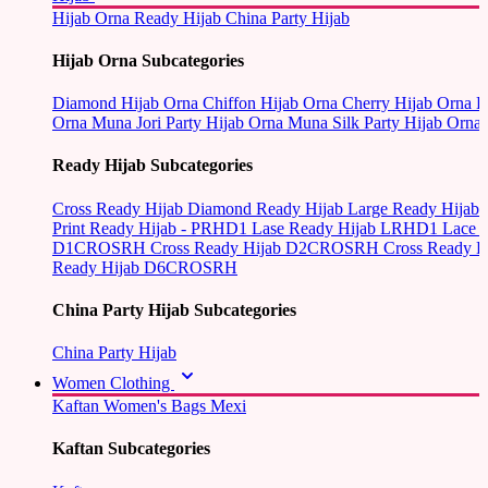
Hijab Orna
Ready Hijab
China Party Hijab
Hijab Orna Subcategories
Diamond Hijab Orna
Chiffon Hijab Orna
Cherry Hijab Orna
L
Orna
Muna Jori Party Hijab Orna
Muna Silk Party Hijab Orna
Ready Hijab Subcategories
Cross Ready Hijab
Diamond Ready Hijab
Large Ready Hijab
Print Ready Hijab - PRHD1
Lase Ready Hijab LRHD1
Lace 
D1CROSRH
Cross Ready Hijab D2CROSRH
Cross Ready
Ready Hijab D6CROSRH
China Party Hijab Subcategories
China Party Hijab
Women Clothing
Kaftan
Women's Bags
Mexi
Kaftan Subcategories