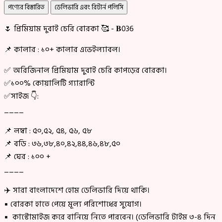
পণ্যের বিস্তারিত
ডেলিভারি এবং রিটার্ন পলিসি
🌷 প্রিমিয়াম দুবাই চেরি বোরকা 🥰 - 𝐁036
📌 কালার : ১০+ কালার এভেইল্যাবল।
✅ অরিজিনাল প্রিমিয়াম দুবাই চেরি কাপড়ের বোরকা।
✅১০০% কোয়ালিটি গ্যারান্টি
✅সাইজ 👇:
____
📌 লম্বা : ৫০,৫২, ৫৪, ৫৬, ৫৮
📌 বডি : ৩৬,৩৮,৪০,৪২,৪৪,৪৬,৪৮,৫০
📌 ঘের : ১০০ +
____
✈️ সারা বাংলাদেশে হোম ডেলিভারি দিয়ে থাকি।
▪ বোরকা হাতে পেয়ে মূল্য পরিশোধের সুযোগ।
▪ কাস্টোমাইজ করে বানিয়ে নিতে পারবেন। (ডেলিভারি টাইম ৩-৪ দিন