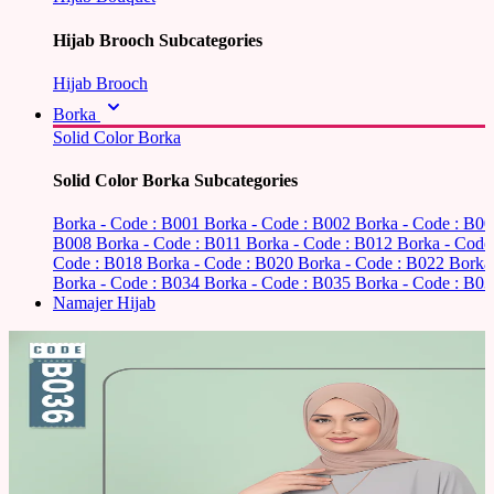
Hijab Brooch Subcategories
Hijab Brooch
Borka
Solid Color Borka
Solid Color Borka Subcategories
Borka - Code : B001
Borka - Code : B002
Borka - Code : B0
B008
Borka - Code : B011
Borka - Code : B012
Borka - Code
Code : B018
Borka - Code : B020
Borka - Code : B022
Borka
Borka - Code : B034
Borka - Code : B035
Borka - Code : B03
Namajer Hijab