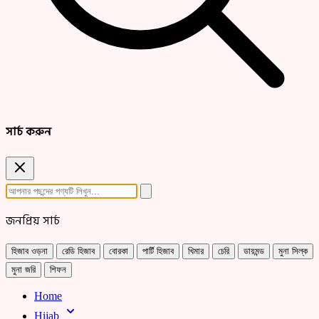
সার্চ করুন
জনপ্রিয় সার্চ
হিজাব ওড়না
রেডি হিজাব
বোরকা
পার্টি হিজাব
খিমার
চেরি
ডায়মন্ড
মুনা সিল্ক
মুনা জরি
শিফন
Home
Hijab