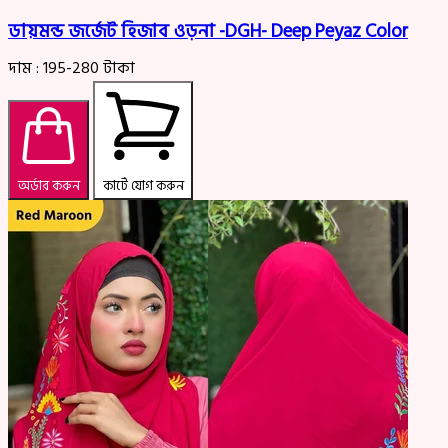
ডায়মন্ড জর্জেট হিজাব ওড়না -DGH- Deep Peyaz Color
দাম :
195-280
টাকা
অর্ডার করুন
কার্টে যোগ করুন