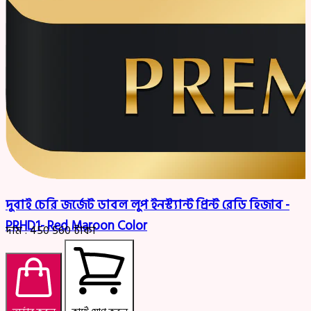
দুবাই চেরি জর্জেট ডাবল লুপ ইনস্ট্যান্ট প্রিন্ট রেডি হিজাব -
PRHD1- Red Maroon Color
দাম :
450
560
টাকা