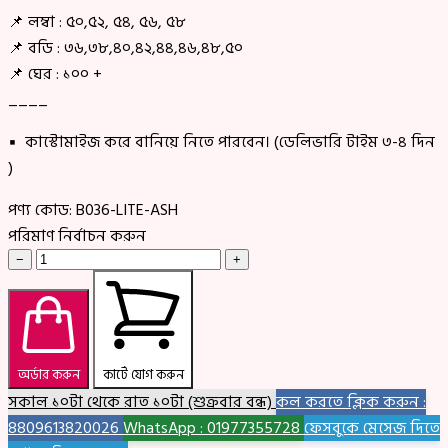
📌 লম্বা : ৫০,৫২, ৫৪, ৫৬, ৫৮
📌 বডি : ৩৬,৩৮,৪০,৪২,৪৪,৪৬,৪৮,৫০
📌 ঘের : ১০০ +
____
▪ কাস্টোমাইজ করে বানিয়ে নিতে পারবেন। (ডেলিভারি টাইম ৩-৪ দিন
)
পণ্য কোড:
B036-LITE-ASH
পরিমাণ নির্বাচন করুন
−
+
অর্ডার করুন
কার্টে যোগ করুন
সকাল ১০টা থেকে রাত ১০টা (শুক্রবার বন্ধ)
কল করতে ক্লিক করুন :
8809613820026
WhatsApp : 01977355728
ফেসবুকে মেসেজ দিতে