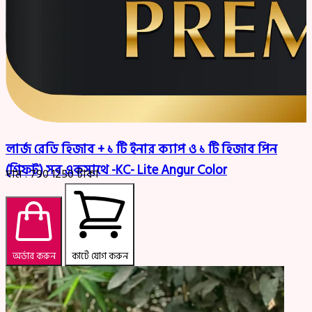
লার্জ রেডি হিজাব + ১ টি ইনার ক্যাপ ও ১ টি হিজাব পিন
(গিফট) সব একসাথে -KC- Lite Angur Color
দাম :
790
1250
টাকা
অর্ডার করুন
কার্টে যোগ করুন