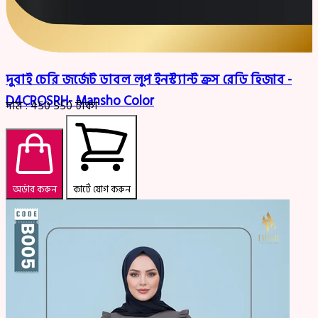
দুবাই চেরি জর্জেট ডাবল লুপ ইনস্ট্যান্ট ক্রস রেডি হিজাব -
D4CROSRH- Mansho Color
দাম :
450
550
টাকা
অর্ডার করুন
কার্টে যোগ করুন