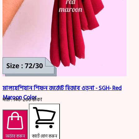
মালয়েশিয়ান শিফন জর্জেট হিজাব ওড়না - SGH- Red
Maroon Color
দাম :
140-200
টাকা
অর্ডার করুন
কার্টে যোগ করুন