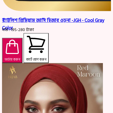
স্টাইলিশ প্রিমিয়াম জার্সি হিজাব ওড়না -JGH - Cool Gray
Color
দাম :
195-280
টাকা
অর্ডার করুন
কার্টে যোগ করুন