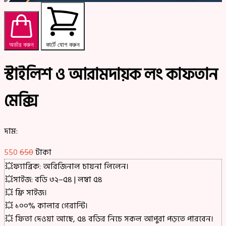
অর্ডার করুন
কার্টে যোগ করুন
স্টাইলিশ ও আরামদায়ক লং কাফতান
মেক্সি
দাম:
550
650
টাকা
💥ফ্যাব্রিক: অরিজিনাল চায়না লিলেন।
💥সাইজ: বডি ৩২–৫৪ | লম্বা ৫৪
💥 ফ্রি সাইজ।
💥 ১০০% কালার গেরান্টি।
💥 ফিতা দেওয়া আছে, ৫৪ বডির নিচে সকল আপুরা পড়তে পারবেন।