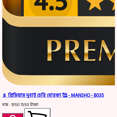
🌷 প্রিমিয়াম দুবাই চেরি বোরকা 🥰 - MANSHO - B035
দাম :
1050
1550
টাকা