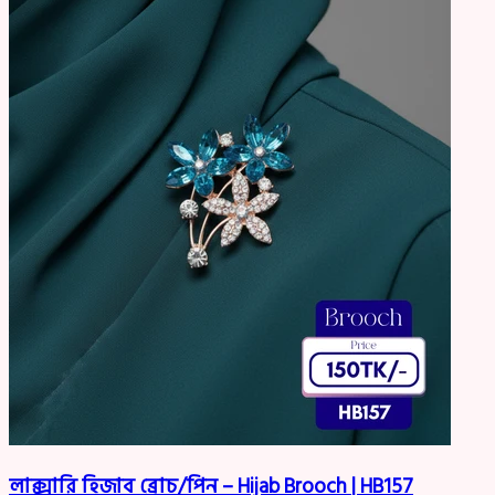
লাক্সারি হিজাব ব্রোচ/পিন – Hijab Brooch | HB157