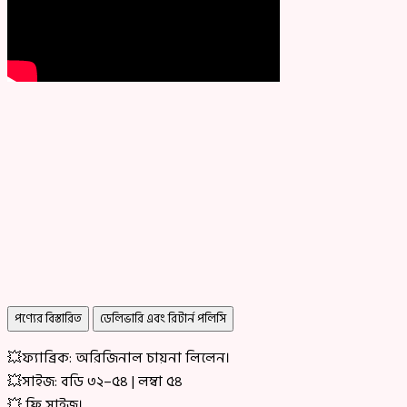
পণ্যের বিস্তারিত
ডেলিভারি এবং রিটার্ন পলিসি
💥ফ্যাব্রিক: অরিজিনাল চায়না লিলেন।
💥সাইজ: বডি ৩২–৫৪ | লম্বা ৫৪
💥 ফ্রি সাইজ।