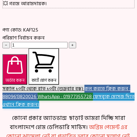
💥 গরমে আরামদায়ক।
পণ্য কোড:
KAF125
পরিমাণ নির্বাচন করুন
−
+
অর্ডার করুন
কার্টে যোগ করুন
সকাল ১০টা থেকে রাত ১০টা (শুক্রবার বন্ধ)
কল করতে ক্লিক করুন :
8809613820026
WhatsApp : 01977355728
ফেসবুকে মেসেজ দিতে
এখানে ক্লিক করুন।
কোনো প্রকার অ্যাডভান্স ছাড়াই আমরা দিচ্ছি সারা
বাংলাদেশে হোম ডেলিভারি সার্ভিস।
অগ্রিম পেমেন্ট এর
কোনো ঝামেলা নেই বা প্রতারিত হবার কোনো সুযোগ নেই,