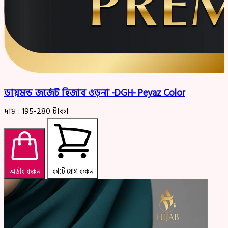
ডায়মন্ড জর্জেট হিজাব ওড়না -DGH- Peyaz Color
দাম :
195-280
টাকা
অর্ডার করুন
কার্টে যোগ করুন