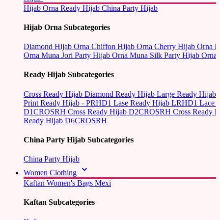
Hijab Orna
Ready Hijab
China Party Hijab
Hijab Orna Subcategories
Diamond Hijab Orna
Chiffon Hijab Orna
Cherry Hijab Orna
L
Orna
Muna Jori Party Hijab Orna
Muna Silk Party Hijab Orna
Ready Hijab Subcategories
Cross Ready Hijab
Diamond Ready Hijab
Large Ready Hijab
Print Ready Hijab - PRHD1
Lase Ready Hijab LRHD1
Lace 
D1CROSRH
Cross Ready Hijab D2CROSRH
Cross Ready
Ready Hijab D6CROSRH
China Party Hijab Subcategories
China Party Hijab
Women Clothing
Kaftan
Women's Bags
Mexi
Kaftan Subcategories