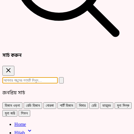
সার্চ করুন
জনপ্রিয় সার্চ
হিজাব ওড়না
রেডি হিজাব
বোরকা
পার্টি হিজাব
খিমার
চেরি
ডায়মন্ড
মুনা সিল্ক
মুনা জরি
শিফন
Home
Hijab