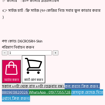
✅ কালার : ৪০+ কালার এভেইল্যাবল
👉 সাইজ চার্ট : ফ্রি সাইজ (৭০ কেজির নিচে সবার ফুল কাভার করবে
)
পণ্য কোড:
D6CROSRH-Skin
পরিমাণ নির্বাচন করুন
−
+
অর্ডার করুন
কার্টে যোগ করুন
সকাল ১০টা থেকে রাত ১০টা (শুক্রবার বন্ধ)
কল করতে ক্লিক করুন :
8809613820026
WhatsApp : 01977355728
ফেসবুকে মেসেজ দিতে
এখানে ক্লিক করুন।