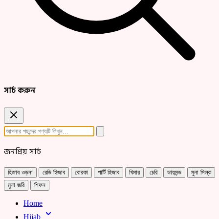
সার্চ করুন
জনপ্রিয় সার্চ
হিজাব ওড়না
রেডি হিজাব
বোরকা
পার্টি হিজাব
খিমার
চেরি
ডায়মন্ড
মুনা সিল্ক
মুনা জরি
শিফন
Home
Hijab