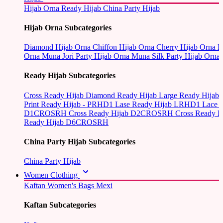
Hijab Orna
Ready Hijab
China Party Hijab
Hijab Orna Subcategories
Diamond Hijab Orna
Chiffon Hijab Orna
Cherry Hijab Orna
L
Orna
Muna Jori Party Hijab Orna
Muna Silk Party Hijab Orna
Ready Hijab Subcategories
Cross Ready Hijab
Diamond Ready Hijab
Large Ready Hijab
Print Ready Hijab - PRHD1
Lase Ready Hijab LRHD1
Lace 
D1CROSRH
Cross Ready Hijab D2CROSRH
Cross Ready
Ready Hijab D6CROSRH
China Party Hijab Subcategories
China Party Hijab
Women Clothing
Kaftan
Women's Bags
Mexi
Kaftan Subcategories