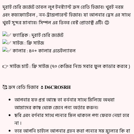
দুবাই চেরি জর্জেট ডাবল লুপ ইনস্ট্যান্ট ক্রস রেডি হিজাব। খুবই নরম
এবং কমফোর্টেবল , নন-ট্রান্সপারেন্ট হিজাব। যা আপনার ড্রেস এর সাথে
খুবই সুন্দর মানাবে। সিম্পল এর ভিতর বেস্ট প্রোডাক্ট এটি। 😍
ফ্যাব্রিক : দুবাই চেরি জর্জেট
সাইজ : ফ্রি সাইজ
কালার : ৪০+ কালার এভেইল্যাবল
👉 সাইজ চার্ট : ফ্রি সাইজ (৭০ কেজির নিচে সবার ফুল কাভার করবে )
🥰 ক্রস রেডি হিজাব 🌷𝐃𝟔𝐂𝐑𝐎𝐒𝐑𝐇
আপনার যত প্রশ্ন আছে তা বর্ননার সাথে মিলিয়ে অথবা
আমাদের কাছ থেকে জেনে পন্য অর্ডার করুন।
ছবি এবং বর্ণনার সাথে পন্যের মিল থাকলে পণ্য ফেরত নেয়া হবে
না ।
তবে আপনি চাইলে আপনার গ্রহন করা পন্যের সম মুল্যের কি বা