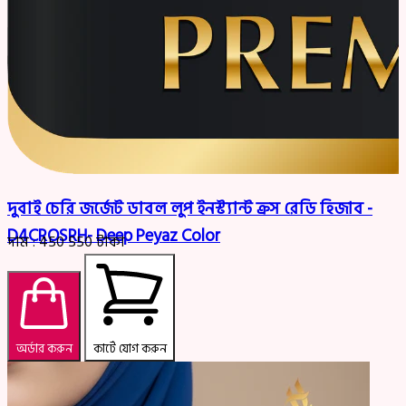
দুবাই চেরি জর্জেট ডাবল লুপ ইনস্ট্যান্ট ক্রস রেডি হিজাব -
D4CROSRH- Deep Peyaz Color
দাম :
450
550
টাকা
অর্ডার করুন
কার্টে যোগ করুন