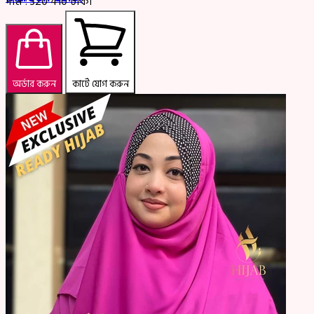
দাম :
320
410
টাকা
অর্ডার করুন
কার্টে যোগ করুন