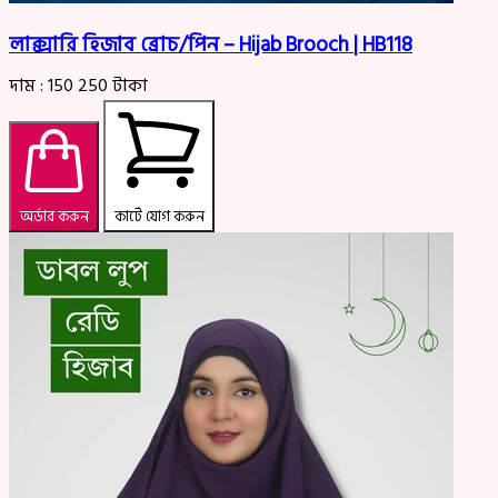
লাক্সারি হিজাব ব্রোচ/পিন – Hijab Brooch | HB118
দাম :
150
250
টাকা
অর্ডার করুন
কার্টে যোগ করুন