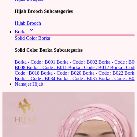
Hijab Brooch Subcategories
Hijab Brooch
Borka
Solid Color Borka
Solid Color Borka Subcategories
Borka - Code : B001
Borka - Code : B002
Borka - Code : B0
B008
Borka - Code : B011
Borka - Code : B012
Borka - Code
Code : B018
Borka - Code : B020
Borka - Code : B022
Borka
Borka - Code : B034
Borka - Code : B035
Borka - Code : B03
Namajer Hijab