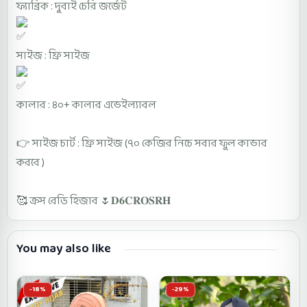
ফ্যাব্রিক : দুবাই চেরি জর্জেট
সাইজ : ফ্রি সাইজ
কালার : ৪০+ কালার এভেইল্যাবল
👉 সাইজ চার্ট : ফ্রি সাইজ (৭০ কেজির নিচে সবার ফুল কাভার
করবে )
🥰 ক্রস রেডি হিজাব 🌷𝐃𝟔𝐂𝐑𝐎𝐒𝐑𝐇
You may also like
-18%
-29%