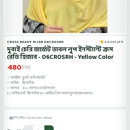
CROSS READY HIJAB D6CROSRH
4.9 out of 5
দুবাই চেরি জর্জেট ডাবল লুপ ইনস্ট্যান্ট ক্রস
রেডি হিজাব - D6CROSRH - Yellow Color
480
550
:
✅ ফ্যাব্রিক : দুবাই চেরি জর্জেট
✅ সাইজ : ফ্রি সাইজ
✅ কালার : ৪০+ কালার এভেইল্যাবল
👉 সাইজ চার্ট : ফ্রি সাইজ (৭০ কেজির নিচে সবার ফুল কাভার করবে )
পণ্য কোড: D6CROSRH-Yellow