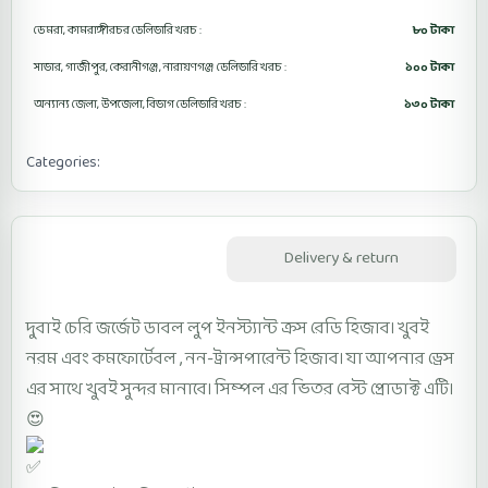
ডেমরা, কামরাঙ্গীরচর ডেলিভারি খরচ :
৮০ টাকা
সাভার, গাজীপুর, কেরানীগঞ্জ, নারায়ণগঞ্জ ডেলিভারি খরচ :
১০০ টাকা
অন্যান্য জেলা, উপজেলা, বিভাগ ডেলিভারি খরচ :
১৩০ টাকা
Categories:
Cross Ready Hijab D6CROSRH
Description
Delivery & return
দুবাই চেরি জর্জেট ডাবল লুপ ইনস্ট্যান্ট ক্রস রেডি হিজাব। খুবই
নরম এবং কমফোর্টেবল , নন-ট্রান্সপারেন্ট হিজাব। যা আপনার ড্রেস
এর সাথে খুবই সুন্দর মানাবে। সিম্পল এর ভিতর বেস্ট প্রোডাক্ট এটি।
😍