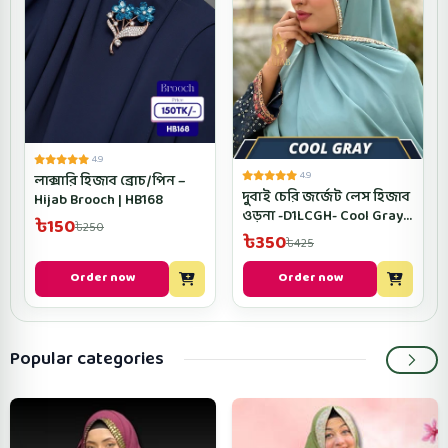
4.9
4.9
লাক্সারি হিজাব ব্রোচ/পিন –
দুবাই চেরি জর্জেট লেস হিজাব
Hijab Brooch | HB168
ওড়না -D1LCGH- Cool Gray
৳150
৳250
Color
৳350
৳425
Order now
Order now
Popular categories