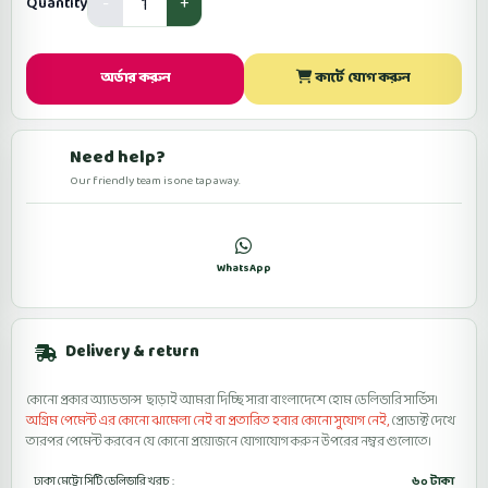
Quantity
অর্ডার করুন
কার্টে যোগ করুন
Need help?
Our friendly team is one tap away.
কল
WhatsApp
ফেসবুকে মেসেজ
Delivery & return
কোনো প্রকার অ্যাডভান্স ছাড়াই আমরা দিচ্ছি সারা বাংলাদেশে হোম ডেলিভারি সার্ভিস।
অগ্রিম পেমেন্ট এর কোনো ঝামেলা নেই বা প্রতারিত হবার কোনো সুযোগ নেই,
প্রোডাক্ট দেখে
তারপর পেমেন্ট করবেন যে কোনো প্রয়োজনে যোগাযোগ করুন উপরের নম্বর গুলোতে।
ঢাকা মেট্রো সিটি ডেলিভারি খরচ :
৬০ টাকা