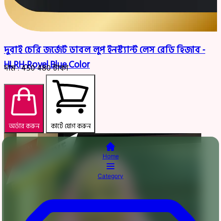
দুবাই চেরি জর্জেট ডাবল লুপ ইনস্ট্যান্ট লেস রেডি হিজাব -
HLRH-Royel Blue Color
দাম :
450
480
টাকা
অর্ডার করুন
কার্টে যোগ করুন
Home
Category