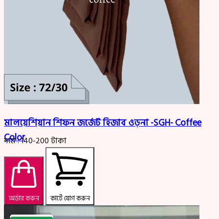
মালয়েশিয়ান শিফন জর্জেট হিজাব ওড়না -SGH- Coffee
Color
দাম :
140-200
টাকা
অর্ডার করুন
কার্টে যোগ করুন