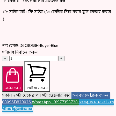
✅ কালার : ৪০+ কালার এভেইল্যাবল
👉 সাইজ চার্ট : ফ্রি সাইজ (৭০ কেজির নিচে সবার ফুল কাভার করবে
)
পণ্য কোড:
D6CROSRH-Royel-Blue
পরিমাণ নির্বাচন করুন
−
+
অর্ডার করুন
কার্টে যোগ করুন
সকাল ১০টা থেকে রাত ১০টা (শুক্রবার বন্ধ)
কল করতে ক্লিক করুন :
8809613820026
WhatsApp : 01977355728
ফেসবুকে মেসেজ দিতে
এখানে ক্লিক করুন।