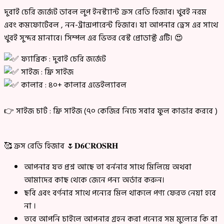
দুবাই চেরি জর্জেট ডাবল লুপ ইনস্ট্যান্ট ক্রস রেডি হিজাব। খুবই নরম
এবং কমফোর্টেবল , নন-ট্রান্সপারেন্ট হিজাব। যা আপনার ড্রেস এর সাথে
খুবই সুন্দর মানাবে। সিম্পল এর ভিতর বেস্ট প্রোডাক্ট এটি। 😍
ফ্যাব্রিক : দুবাই চেরি জর্জেট
সাইজ : ফ্রি সাইজ
কালার : ৪০+ কালার এভেইল্যাবল
👉 সাইজ চার্ট : ফ্রি সাইজ (৭০ কেজির নিচে সবার ফুল কাভার করবে )
🥰 ক্রস রেডি হিজাব 🌷𝐃𝟔𝐂𝐑𝐎𝐒𝐑𝐇
আপনার যত প্রশ্ন আছে তা বর্ননার সাথে মিলিয়ে অথবা
আমাদের কাছ থেকে জেনে পন্য অর্ডার করুন।
ছবি এবং বর্ণনার সাথে পন্যের মিল থাকলে পণ্য ফেরত নেয়া হবে
না ।
তবে আপনি চাইলে আপনার গ্রহন করা পন্যের সম মুল্যের কি বা