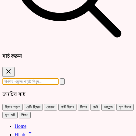
সার্চ করুন
জনপ্রিয় সার্চ
হিজাব ওড়না
রেডি হিজাব
বোরকা
পার্টি হিজাব
খিমার
চেরি
ডায়মন্ড
মুনা সিল্ক
মুনা জরি
শিফন
Home
Hijab