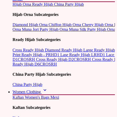
Hijab Orna
Ready Hijab
China Party Hijab
Hijab Orna Subcategories
Diamond Hijab Orna
Chiffon Hijab Orna
Cherry Hijab Orna
L
Orna
Muna Jori Party Hijab Orna
Muna Silk Party Hijab Orna
Ready Hijab Subcategories
Cross Ready Hijab
Diamond Ready Hijab
Large Ready Hijab
Print Ready Hijab - PRHD1
Lase Ready Hijab LRHD1
Lace 
D1CROSRH
Cross Ready Hijab D2CROSRH
Cross Ready
Ready Hijab D6CROSRH
China Party Hijab Subcategories
China Party Hijab
Women Clothing
Kaftan
Women's Bags
Mexi
Kaftan Subcategories