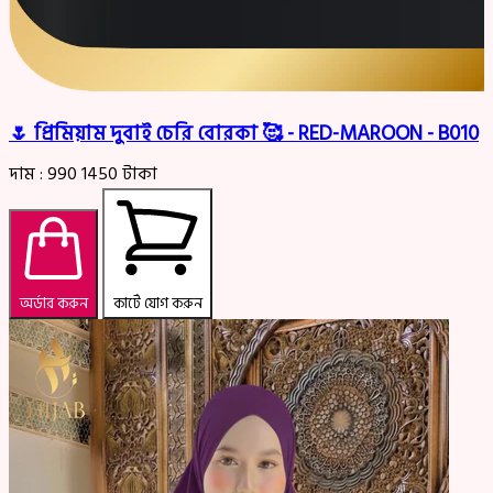
🌷 প্রিমিয়াম দুবাই চেরি বোরকা 🥰 - RED-MAROON - B010
দাম :
990
1450
টাকা
অর্ডার করুন
কার্টে যোগ করুন