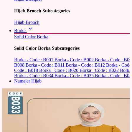
Hijab Brooch Subcategories
Hijab Brooch
Borka
Solid Color Borka
Solid Color Borka Subcategories
Borka - Code : B001
Borka - Code : B002
Borka - Code : B0
B008
Borka - Code : B011
Borka - Code : B012
Borka - Code
Code : B018
Borka - Code : B020
Borka - Code : B022
Borka
Borka - Code : B034
Borka - Code : B035
Borka - Code : B03
Namajer Hijab