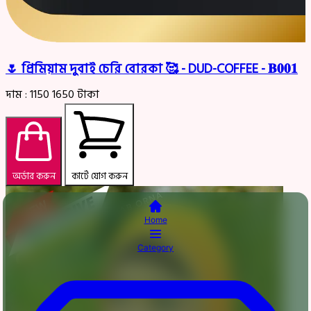
🌷 প্রিমিয়াম দুবাই চেরি বোরকা 🥰 - DUD-COFFEE - 𝐁𝟎𝟎𝟏
দাম :
1150
1650
টাকা
অর্ডার করুন
কার্টে যোগ করুন
Home
Category