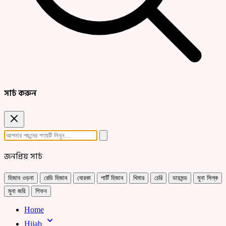
সার্চ করুন
জনপ্রিয় সার্চ
হিজাব ওড়না
রেডি হিজাব
বোরকা
পার্টি হিজাব
খিমার
চেরি
ডায়মন্ড
মুনা সিল্ক
মুনা জরি
শিফন
Home
Hijab