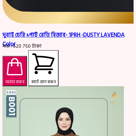
দুবাই চেরি ১পার্ট রেডি হিজাব- 1PRH -DUSTY LAVENDA
Color
দাম :
520
750
টাকা
অর্ডার করুন
কার্টে যোগ করুন