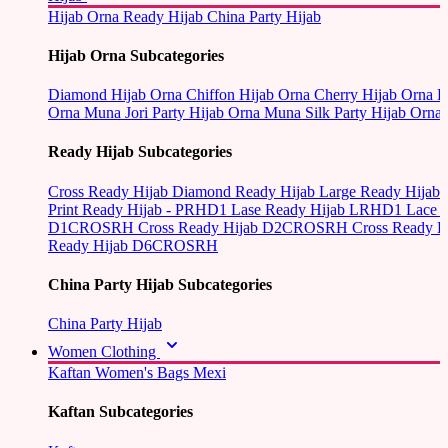
Hijab Orna
Ready Hijab
China Party Hijab
Hijab Orna Subcategories
Diamond Hijab Orna
Chiffon Hijab Orna
Cherry Hijab Orna
L
Orna
Muna Jori Party Hijab Orna
Muna Silk Party Hijab Orna
Ready Hijab Subcategories
Cross Ready Hijab
Diamond Ready Hijab
Large Ready Hijab
Print Ready Hijab - PRHD1
Lase Ready Hijab LRHD1
Lace 
D1CROSRH
Cross Ready Hijab D2CROSRH
Cross Ready
Ready Hijab D6CROSRH
China Party Hijab Subcategories
China Party Hijab
Women Clothing
Kaftan
Women's Bags
Mexi
Kaftan Subcategories