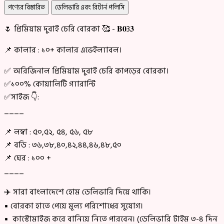
পণ্যের বিস্তারিত
ডেলিভারি এবং রিটার্ন পলিসি
🌷 প্রিমিয়াম দুবাই চেরি বোরকা 🥰 - 𝐁𝟎3𝟑
📌 কালার : ১০+ কালার এভেইল্যাবল।
✅ অরিজিনাল প্রিমিয়াম দুবাই চেরি কাপড়ের বোরকা।
✅১০০% কোয়ালিটি গ্যারান্টি
✅সাইজ 👇:
____
📌 লম্বা : ৫০,৫২, ৫৪, ৫৬, ৫৮
📌 বডি : ৩৬,৩৮,৪০,৪২,৪৪,৪৬,৪৮,৫০
📌 ঘের : ১০০ +
____
✈️ সারা বাংলাদেশে হোম ডেলিভারি দিয়ে থাকি।
▪ বোরকা হাতে পেয়ে মূল্য পরিশোধের সুযোগ।
▪ কাস্টোমাইজ করে বানিয়ে নিতে পারবেন। (ডেলিভারি টাইম ৩-৪ দিন