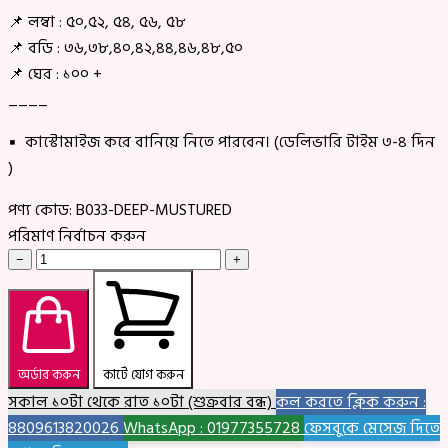
📌 লম্বা : ৫০,৫২, ৫৪, ৫৬, ৫৮
📌 বডি : ৩৬,৩৮,৪০,৪২,৪৪,৪৬,৪৮,৫০
📌 ঘের : ১০০ +
____
▪ কাস্টোমাইজ করে বানিয়ে নিতে পারবেন। (ডেলিভারি টাইম ৩-৪ দিন
)
পণ্য কোড:
B033-DEEP-MUSTURED
পরিমাণ নির্বাচন করুন
−
+
অর্ডার করুন
কার্টে যোগ করুন
সকাল ১০টা থেকে রাত ১০টা (শুক্রবার বন্ধ)
কল করতে ক্লিক করুন :
8809613820026
WhatsApp : 01977355728
ফেসবুকে মেসেজ দিতে