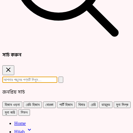
সার্চ করুন
জনপ্রিয় সার্চ
হিজাব ওড়না
রেডি হিজাব
বোরকা
পার্টি হিজাব
খিমার
চেরি
ডায়মন্ড
মুনা সিল্ক
মুনা জরি
শিফন
Home
Hijab