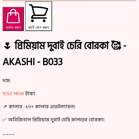
অর্ডার করুন
কার্টে যোগ করুন
🌷 প্রিমিয়াম দুবাই চেরি বোরকা 🥰 -
AKASHI - B033
দাম:
1050
1450
টাকা
📌 কালার : ১০+ কালার এভেইল্যাবল।
✅ অরিজিনাল প্রিমিয়াম দুবাই চেরি কাপড়ের বোরকা।
____