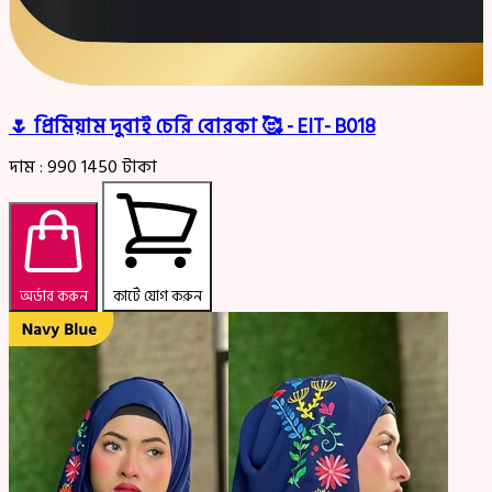
🌷 প্রিমিয়াম দুবাই চেরি বোরকা 🥰 - EIT- B018
দাম :
990
1450
টাকা
অর্ডার করুন
কার্টে যোগ করুন