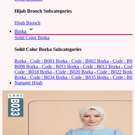
Hijab Brooch Subcategories
Hijab Brooch
Borka
Solid Color Borka
Solid Color Borka Subcategories
Borka - Code : B001
Borka - Code : B002
Borka - Code : B0
B008
Borka - Code : B011
Borka - Code : B012
Borka - Code
Code : B018
Borka - Code : B020
Borka - Code : B022
Borka
Borka - Code : B034
Borka - Code : B035
Borka - Code : B03
Namajer Hijab