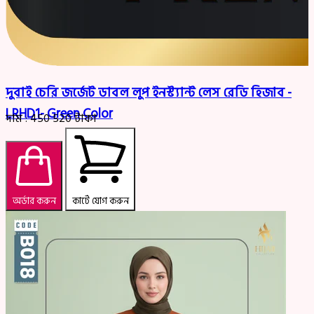
দুবাই চেরি জর্জেট ডাবল লুপ ইনস্ট্যান্ট লেস রেডি হিজাব -
LRHD1- Green Color
দাম :
450
520
টাকা
অর্ডার করুন
কার্টে যোগ করুন