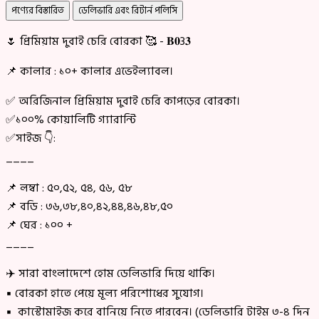
পণ্যের বিস্তারিত
ডেলিভারি এবং রিটার্ন পলিসি
🌷 প্রিমিয়াম দুবাই চেরি বোরকা 🥰 - 𝐁𝟎3𝟑
📌 কালার : ১০+ কালার এভেইল্যাবল।
✅ অরিজিনাল প্রিমিয়াম দুবাই চেরি কাপড়ের বোরকা।
✅১০০% কোয়ালিটি গ্যারান্টি
✅সাইজ 👇:
____
📌 লম্বা : ৫০,৫২, ৫৪, ৫৬, ৫৮
📌 বডি : ৩৬,৩৮,৪০,৪২,৪৪,৪৬,৪৮,৫০
📌 ঘের : ১০০ +
____
✈️ সারা বাংলাদেশে হোম ডেলিভারি দিয়ে থাকি।
▪ বোরকা হাতে পেয়ে মূল্য পরিশোধের সুযোগ।
▪ কাস্টোমাইজ করে বানিয়ে নিতে পারবেন। (ডেলিভারি টাইম ৩-৪ দিন