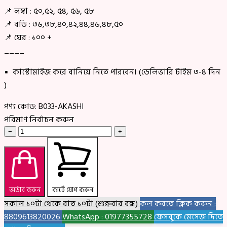
📌 লম্বা : ৫০,৫২, ৫৪, ৫৬, ৫৮
📌 বডি : ৩৬,৩৮,৪০,৪২,৪৪,৪৬,৪৮,৫০
📌 ঘের : ১০০ +
____
▪ কাস্টোমাইজ করে বানিয়ে নিতে পারবেন। (ডেলিভারি টাইম ৩-৪ দিন
)
পণ্য কোড:
B033-AKASHI
পরিমাণ নির্বাচন করুন
−
+
অর্ডার করুন
কার্টে যোগ করুন
সকাল ১০টা থেকে রাত ১০টা (শুক্রবার বন্ধ)
কল করতে ক্লিক করুন :
8809613820026
WhatsApp : 01977355728
ফেসবুকে মেসেজ দিতে