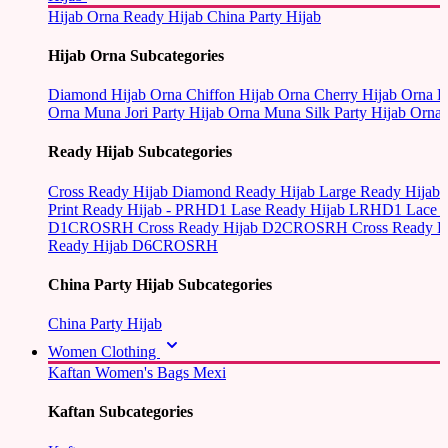
Hijab Orna
Ready Hijab
China Party Hijab
Hijab Orna Subcategories
Diamond Hijab Orna
Chiffon Hijab Orna
Cherry Hijab Orna
L
Orna
Muna Jori Party Hijab Orna
Muna Silk Party Hijab Orna
Ready Hijab Subcategories
Cross Ready Hijab
Diamond Ready Hijab
Large Ready Hijab
Print Ready Hijab - PRHD1
Lase Ready Hijab LRHD1
Lace 
D1CROSRH
Cross Ready Hijab D2CROSRH
Cross Ready
Ready Hijab D6CROSRH
China Party Hijab Subcategories
China Party Hijab
Women Clothing
Kaftan
Women's Bags
Mexi
Kaftan Subcategories