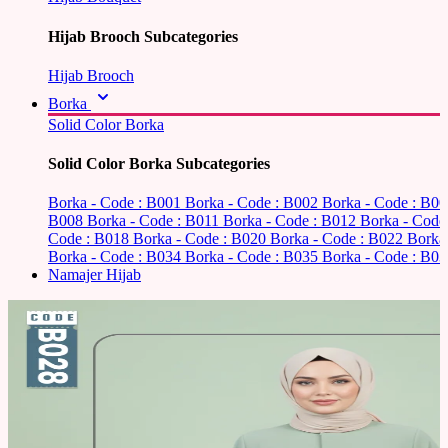
Hijab Brooch Subcategories
Hijab Brooch
Borka
Solid Color Borka
Solid Color Borka Subcategories
Borka - Code : B001
Borka - Code : B002
Borka - Code : B0
B008
Borka - Code : B011
Borka - Code : B012
Borka - Code
Code : B018
Borka - Code : B020
Borka - Code : B022
Borka
Borka - Code : B034
Borka - Code : B035
Borka - Code : B03
Namajer Hijab