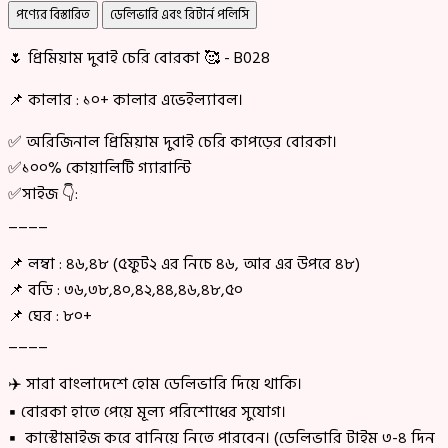
পণ্যের বিস্তারিত
ডেলিভারি এবং রিটার্ন পলিসি
🌷 প্রিমিয়াম দুবাই চেরি বোরকা 🥰 - B028
📌 কালার : ১০+ কালার এভেইল্যাবল।
✅ অরিজিনাল প্রিমিয়াম দুবাই চেরি কাপড়ের বোরকা।
✅১০০% কোয়ালিটি গ্যারান্টি
✅সাইজ 👇:
____
📌 লম্বা : ৪৬,৪৮ (৫ফুট২ এর নিচে ৪৬, আর এর উপরে ৪৮)
📌 বডি : ৩৬,৩৮,৪০,৪২,৪৪,৪৬,৪৮,৫০
📌 ঘের : ৮০+
____
✈️ সারা বাংলাদেশে হোম ডেলিভারি দিয়ে থাকি।
▪ বোরকা হাতে পেয়ে মূল্য পরিশোধের সুযোগ।
▪ কাস্টোমাইজ করে বানিয়ে নিতে পারবেন। (ডেলিভারি টাইম ৩-৪ দিন