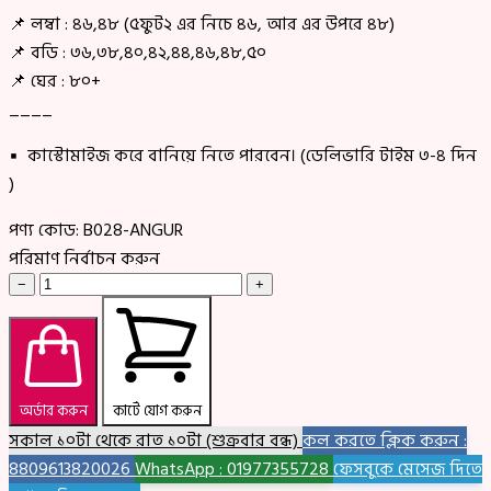
📌 লম্বা : ৪৬,৪৮ (৫ফুট২ এর নিচে ৪৬, আর এর উপরে ৪৮)
📌 বডি : ৩৬,৩৮,৪০,৪২,৪৪,৪৬,৪৮,৫০
📌 ঘের : ৮০+
____
▪ কাস্টোমাইজ করে বানিয়ে নিতে পারবেন। (ডেলিভারি টাইম ৩-৪ দিন
)
পণ্য কোড:
B028-ANGUR
পরিমাণ নির্বাচন করুন
−
+
অর্ডার করুন
কার্টে যোগ করুন
সকাল ১০টা থেকে রাত ১০টা (শুক্রবার বন্ধ)
কল করতে ক্লিক করুন :
8809613820026
WhatsApp : 01977355728
ফেসবুকে মেসেজ দিতে