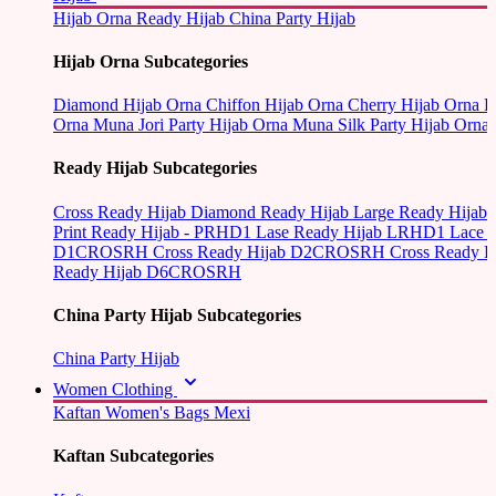
Hijab Orna
Ready Hijab
China Party Hijab
Hijab Orna Subcategories
Diamond Hijab Orna
Chiffon Hijab Orna
Cherry Hijab Orna
L
Orna
Muna Jori Party Hijab Orna
Muna Silk Party Hijab Orna
Ready Hijab Subcategories
Cross Ready Hijab
Diamond Ready Hijab
Large Ready Hijab
Print Ready Hijab - PRHD1
Lase Ready Hijab LRHD1
Lace 
D1CROSRH
Cross Ready Hijab D2CROSRH
Cross Ready
Ready Hijab D6CROSRH
China Party Hijab Subcategories
China Party Hijab
Women Clothing
Kaftan
Women's Bags
Mexi
Kaftan Subcategories