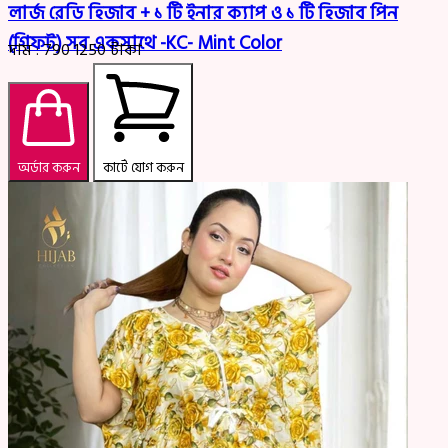
লার্জ রেডি হিজাব + ১ টি ইনার ক্যাপ ও ১ টি হিজাব পিন
(গিফট) সব একসাথে -KC- Mint Color
দাম :
790
1250
টাকা
অর্ডার করুন
কার্টে যোগ করুন