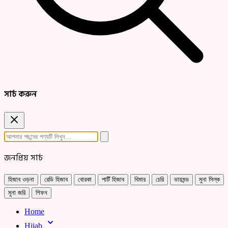
সার্চ করুন
জনপ্রিয় সার্চ
হিজাব ওড়না
রেডি হিজাব
বোরকা
পার্টি হিজাব
খিমার
চেরি
ডায়মন্ড
মুনা সিল্ক
মুনা জরি
শিফন
Home
Hijab