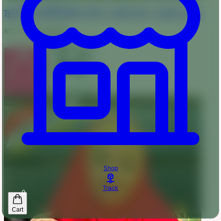
মুনা সিল্ক পার্টি হিজাব ওড়না - MSH-SILK - Green Color
দাম :
195-280
টাকা
অর্ডার করুন
কার্টে যোগ করুন
Shop
Track
0
Cart