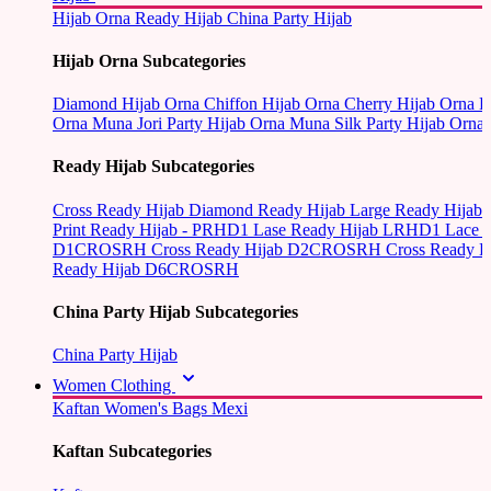
Hijab Orna
Ready Hijab
China Party Hijab
Hijab Orna Subcategories
Diamond Hijab Orna
Chiffon Hijab Orna
Cherry Hijab Orna
L
Orna
Muna Jori Party Hijab Orna
Muna Silk Party Hijab Orna
Ready Hijab Subcategories
Cross Ready Hijab
Diamond Ready Hijab
Large Ready Hijab
Print Ready Hijab - PRHD1
Lase Ready Hijab LRHD1
Lace 
D1CROSRH
Cross Ready Hijab D2CROSRH
Cross Ready
Ready Hijab D6CROSRH
China Party Hijab Subcategories
China Party Hijab
Women Clothing
Kaftan
Women's Bags
Mexi
Kaftan Subcategories