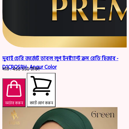
দুবাই চেরি জর্জেট ডাবল লুপ ইনস্ট্যান্ট ক্রস রেডি হিজাব -
D1CROSRH- Angur Color
দাম :
450
550
টাকা
অর্ডার করুন
কার্টে যোগ করুন