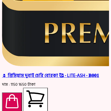
🌷 প্রিমিয়াম দুবাই চেরি বোরকা 🥰 - LITE-ASH - 𝐁𝟎𝟎𝟏
দাম :
1150
1650
টাকা