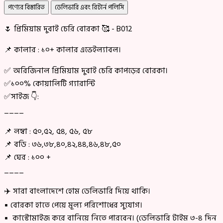
পণ্যের বিস্তারিত
ডেলিভারি এবং রিটার্ন পলিসি
🌷 প্রিমিয়াম দুবাই চেরি বোরকা 🥰 - B012
📌 কালার : ১০+ কালার এভেইল্যাবল।
✅ অরিজিনাল প্রিমিয়াম দুবাই চেরি কাপড়ের বোরকা।
✅১০০% কোয়ালিটি গ্যারান্টি
✅সাইজ 👇:
____
📌 লম্বা : ৫০,৫২, ৫৪, ৫৬, ৫৮
📌 বডি : ৩৬,৩৮,৪০,৪২,৪৪,৪৬,৪৮,৫০
📌 ঘের : ১০০ +
____
✈️ সারা বাংলাদেশে হোম ডেলিভারি দিয়ে থাকি।
▪ বোরকা হাতে পেয়ে মূল্য পরিশোধের সুযোগ।
▪ কাস্টোমাইজ করে বানিয়ে নিতে পারবেন। (ডেলিভারি টাইম ৩-৪ দিন