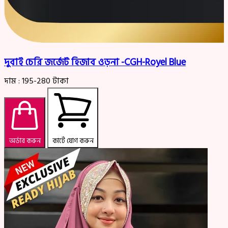
দুবাই চেরি জর্জেট হিজাব ওড়না -CGH-Royel Blue
দাম :
195-280
টাকা
অর্ডার করুন
কার্টে যোগ করুন