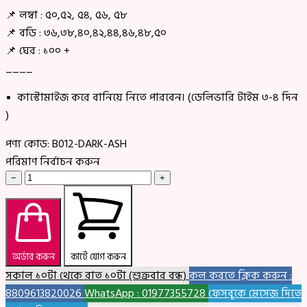
📌 লম্বা : ৫০,৫২, ৫৪, ৫৬, ৫৮
📌 বডি : ৩৬,৩৮,৪০,৪২,৪৪,৪৬,৪৮,৫০
📌 ঘের : ১০০ +
____
▪ কাস্টোমাইজ করে বানিয়ে নিতে পারবেন। (ডেলিভারি টাইম ৩-৪ দিন
)
পণ্য কোড:
B012-DARK-ASH
পরিমাণ নির্বাচন করুন
−
+
অর্ডার করুন
কার্টে যোগ করুন
সকাল ১০টা থেকে রাত ১০টা (শুক্রবার বন্ধ)
কল করতে ক্লিক করুন :
8809613820026
WhatsApp : 01977355728
ফেসবুকে মেসেজ দিতে