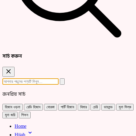
সার্চ করুন
জনপ্রিয় সার্চ
হিজাব ওড়না
রেডি হিজাব
বোরকা
পার্টি হিজাব
খিমার
চেরি
ডায়মন্ড
মুনা সিল্ক
মুনা জরি
শিফন
Home
Hijab