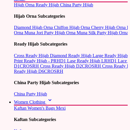
Hijab Orna
Ready Hijab
China Party Hijab
Hijab Orna Subcategories
Diamond Hijab Orna
Chiffon Hijab Orna
Cherry Hijab Orna
L
Orna
Muna Jori Party Hijab Orna
Muna Silk Party Hijab Orna
Ready Hijab Subcategories
Cross Ready Hijab
Diamond Ready Hijab
Large Ready Hijab
Print Ready Hijab - PRHD1
Lase Ready Hijab LRHD1
Lace 
D1CROSRH
Cross Ready Hijab D2CROSRH
Cross Ready
Ready Hijab D6CROSRH
China Party Hijab Subcategories
China Party Hijab
Women Clothing
Kaftan
Women's Bags
Mexi
Kaftan Subcategories