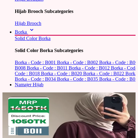
Hijab Brooch Subcategories
Hijab Brooch
Borka
Solid Color Borka
Solid Color Borka Subcategories
Borka - Code : B001
Borka - Code : B002
Borka - Code : B0
B008
Borka - Code : B011
Borka - Code : B012
Borka - Code
Code : B018
Borka - Code : B020
Borka - Code : B022
Borka
Borka - Code : B034
Borka - Code : B035
Borka - Code : B03
Namajer Hijab