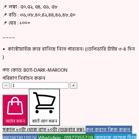
📌 লম্বা : ৫০,৫২, ৫৪, ৫৬, ৫৮
📌 বডি : ৩৬,৩৮,৪০,৪২,৪৪,৪৬,৪৮,৫০
📌 ঘের : ১০০+
____
▪ কাস্টোমাইজ করে বানিয়ে নিতে পারবেন। (ডেলিভারি টাইম ৩-৪ দিন
)
পণ্য কোড:
B011-DARK-MAROON
পরিমাণ নির্বাচন করুন
−
+
অর্ডার করুন
কার্টে যোগ করুন
সকাল ১০টা থেকে রাত ১০টা (শুক্রবার বন্ধ)
কল করতে ক্লিক করুন :
8809613820026
WhatsApp : 01977355728
ফেসবুকে মেসেজ দিতে