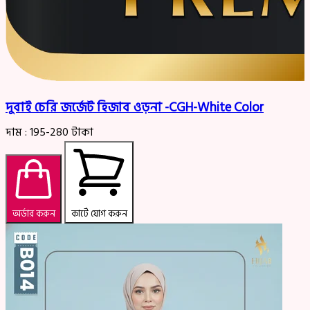
দুবাই চেরি জর্জেট হিজাব ওড়না -CGH-White Color
দাম :
195-280
টাকা
অর্ডার করুন
কার্টে যোগ করুন