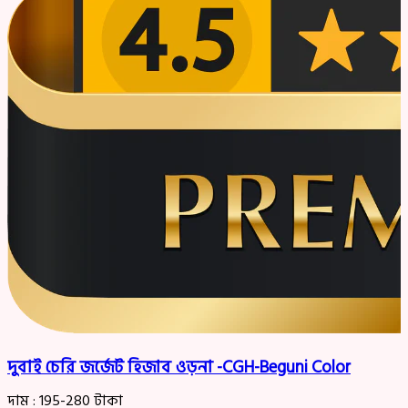
দুবাই চেরি জর্জেট হিজাব ওড়না -CGH-Beguni Color
দাম :
195-280
টাকা