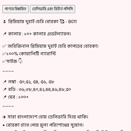
পণ্যের বিস্তারিত
ডেলিভারি এবং রিটার্ন পলিসি
🌷 প্রিমিয়াম দুবাই চেরি বোরকা 🥰 - B011
📌 কালার : ১০+ কালার এভেইল্যাবল।
✅ অরিজিনাল প্রিমিয়াম দুবাই চেরি কাপড়ের বোরকা।
✅১০০% কোয়ালিটি গ্যারান্টি
✅সাইজ 👇:
____
📌 লম্বা : ৫০,৫২, ৫৪, ৫৬, ৫৮
📌 বডি : ৩৬,৩৮,৪০,৪২,৪৪,৪৬,৪৮,৫০
📌 ঘের : ১০০+
____
✈️ সারা বাংলাদেশে হোম ডেলিভারি দিয়ে থাকি।
▪ বোরকা হাতে পেয়ে মূল্য পরিশোধের সুযোগ।