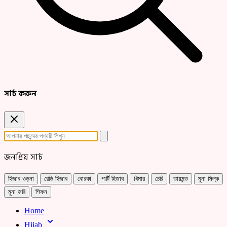
সার্চ করুন
জনপ্রিয় সার্চ
হিজাব ওড়না
রেডি হিজাব
বোরকা
পার্টি হিজাব
খিমার
চেরি
ডায়মন্ড
মুনা সিল্ক
মুনা জরি
শিফন
Home
Hijab