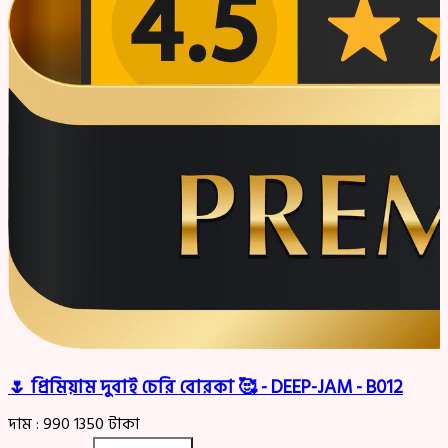
🌷 প্রিমিয়াম দুবাই চেরি বোরকা 🥰 - DEEP-JAM - B012
দাম :
990
1350
টাকা