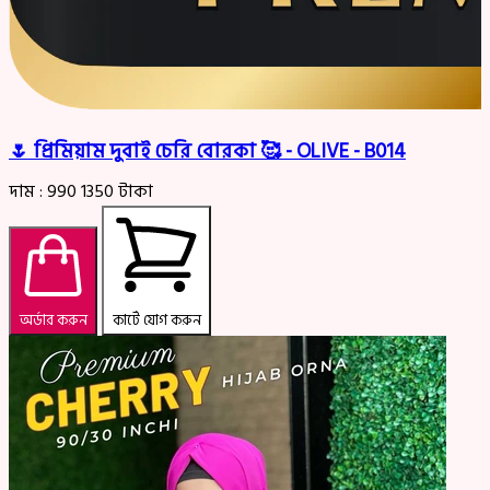
🌷 প্রিমিয়াম দুবাই চেরি বোরকা 🥰 - OLIVE - B014
দাম :
990
1350
টাকা
অর্ডার করুন
কার্টে যোগ করুন