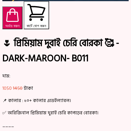
অর্ডার করুন
কার্টে যোগ করুন
🌷 প্রিমিয়াম দুবাই চেরি বোরকা 🥰 -
DARK-MAROON- B011
দাম:
1050
1450
টাকা
📌 কালার : ১০+ কালার এভেইল্যাবল।
✅ অরিজিনাল প্রিমিয়াম দুবাই চেরি কাপড়ের বোরকা।
____