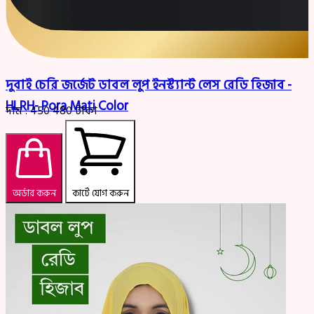
দুবাই চেরি জর্জেট ডাবল লুপ ইনস্ট্যান্ট লেস রেডি হিজাব -
HLRH- Pora Mati Color
দাম :
450
480
টাকা
অর্ডার করুন
কার্টে যোগ করুন