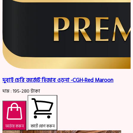
দুবাই চেরি জর্জেট হিজাব ওড়না -CGH-Red Maroon
দাম :
195-280
টাকা
অর্ডার করুন
কার্টে যোগ করুন