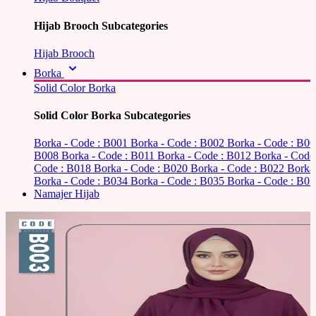
Hijab Brooch Subcategories
Hijab Brooch
Borka
Solid Color Borka
Solid Color Borka Subcategories
Borka - Code : B001
Borka - Code : B002
Borka - Code : B0
B008
Borka - Code : B011
Borka - Code : B012
Borka - Code
Code : B018
Borka - Code : B020
Borka - Code : B022
Borka
Borka - Code : B034
Borka - Code : B035
Borka - Code : B03
Namajer Hijab