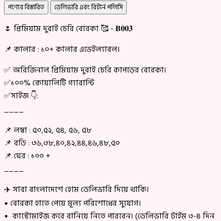
পণ্যের বিস্তারিত
ডেলিভারি এবং রিটার্ন পলিসি
🌷 প্রিমিয়াম দুবাই চেরি বোরকা 🥰 - 𝐁𝟎𝟎𝟑
📌 কালার : ১০+ কালার এভেইল্যাবল।
✅ অরিজিনাল প্রিমিয়াম দুবাই চেরি কাপড়ের বোরকা।
✅১০০% কোয়ালিটি গ্যারান্টি
✅সাইজ 👇:
____
📌 লম্বা : ৫০,৫২, ৫৪, ৫৬, ৫৮
📌 বডি : ৩৬,৩৮,৪০,৪২,৪৪,৪৬,৪৮,৫০
📌 ঘের : ১০০ +
____
✈️ সারা বাংলাদেশে হোম ডেলিভারি দিয়ে থাকি।
▪ বোরকা হাতে পেয়ে মূল্য পরিশোধের সুযোগ।
▪ কাস্টোমাইজ করে বানিয়ে নিতে পারবেন। (ডেলিভারি টাইম ৩-৪ দিন