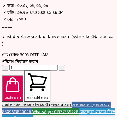
📌 লম্বা : ৫০,৫২, ৫৪, ৫৬, ৫৮
📌 বডি : ৩৬,৩৮,৪০,৪২,৪৪,৪৬,৪৮,৫০
📌 ঘের : ১০০ +
____
▪ কাস্টোমাইজ করে বানিয়ে নিতে পারবেন। (ডেলিভারি টাইম ৩-৪ দিন
)
পণ্য কোড:
B003-DEEP-JAM
পরিমাণ নির্বাচন করুন
−
+
অর্ডার করুন
কার্টে যোগ করুন
সকাল ১০টা থেকে রাত ১০টা (শুক্রবার বন্ধ)
কল করতে ক্লিক করুন :
8809613820026
WhatsApp : 01977355728
ফেসবুকে মেসেজ দিতে