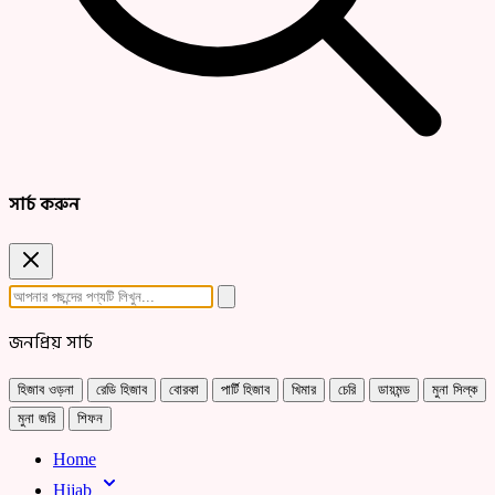
সার্চ করুন
জনপ্রিয় সার্চ
হিজাব ওড়না
রেডি হিজাব
বোরকা
পার্টি হিজাব
খিমার
চেরি
ডায়মন্ড
মুনা সিল্ক
মুনা জরি
শিফন
Home
Hijab