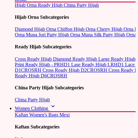
Hijab Orna
Ready Hijab
China Party Hijab
Hijab Orna Subcategories
Diamond Hijab Orna
Chiffon Hijab Orna
Cherry Hijab Orna
L
Orna
Muna Jori Party Hijab Orna
Muna Silk Party Hijab Orna
Ready Hijab Subcategories
Cross Ready Hijab
Diamond Ready Hijab
Large Ready Hijab
Print Ready Hijab - PRHD1
Lase Ready Hijab LRHD1
Lace 
D1CROSRH
Cross Ready Hijab D2CROSRH
Cross Ready
Ready Hijab D6CROSRH
China Party Hijab Subcategories
China Party Hijab
Women Clothing
Kaftan
Women's Bags
Mexi
Kaftan Subcategories