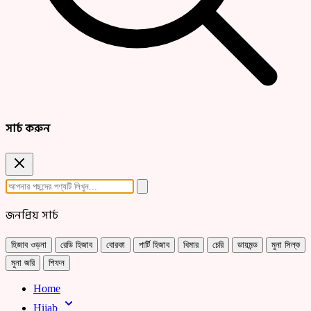
সার্চ করুন
জনপ্রিয় সার্চ
হিজাব ওড়না
রেডি হিজাব
বোরকা
পার্টি হিজাব
খিমার
চেরি
ডায়মন্ড
মুনা সিল্ক
মুনা জরি
শিফন
Home
Hijab