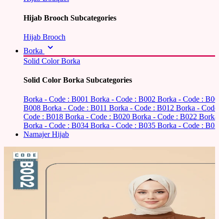
Hijab Brooch Subcategories
Hijab Brooch
Borka
Solid Color Borka
Solid Color Borka Subcategories
Borka - Code : B001
Borka - Code : B002
Borka - Code : B0
B008
Borka - Code : B011
Borka - Code : B012
Borka - Code
Code : B018
Borka - Code : B020
Borka - Code : B022
Borka
Borka - Code : B034
Borka - Code : B035
Borka - Code : B03
Namajer Hijab