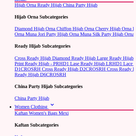
Hijab Orna
Ready Hijab
China Party Hijab
Hijab Orna Subcategories
Diamond Hijab Orna
Chiffon Hijab Orna
Cherry Hijab Orna
L
Orna
Muna Jori Party Hijab Orna
Muna Silk Party Hijab Orna
Ready Hijab Subcategories
Cross Ready Hijab
Diamond Ready Hijab
Large Ready Hijab
Print Ready Hijab - PRHD1
Lase Ready Hijab LRHD1
Lace 
D1CROSRH
Cross Ready Hijab D2CROSRH
Cross Ready
Ready Hijab D6CROSRH
China Party Hijab Subcategories
China Party Hijab
Women Clothing
Kaftan
Women's Bags
Mexi
Kaftan Subcategories