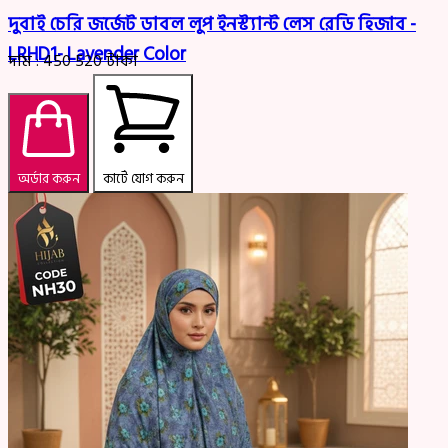
দুবাই চেরি জর্জেট ডাবল লুপ ইনস্ট্যান্ট লেস রেডি হিজাব -
LRHD1- Lavender Color
দাম :
450
520
টাকা
অর্ডার করুন
কার্টে যোগ করুন