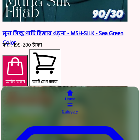
মুনা সিল্ক পার্টি হিজাব ওড়না - MSH-SILK - Sea Green
Color
দাম :
195-280
টাকা
অর্ডার করুন
কার্টে যোগ করুন
Home
Category