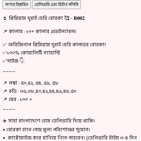
পণ্যের বিস্তারিত
ডেলিভারি এবং রিটার্ন পলিসি
🌷 প্রিমিয়াম দুবাই চেরি বোরকা 🥰 - 𝐁𝟎𝟎𝟐
📌 কালার : ১০+ কালার এভেইল্যাবল।
✅ অরিজিনাল প্রিমিয়াম দুবাই চেরি কাপড়ের বোরকা।
✅১০০% কোয়ালিটি গ্যারান্টি
✅সাইজ 👇:
____
📌 লম্বা : ৫০,৫২, ৫৪, ৫৬, ৫৮
📌 বডি : ৩৬,৩৮,৪০,৪২,৪৪,৪৬,৪৮,৫০
📌 ঘের : ১০০ +
____
✈️ সারা বাংলাদেশে হোম ডেলিভারি দিয়ে থাকি।
▪ বোরকা হাতে পেয়ে মূল্য পরিশোধের সুযোগ।
▪ কাস্টোমাইজ করে বানিয়ে নিতে পারবেন। (ডেলিভারি টাইম ৩-৪ দিন