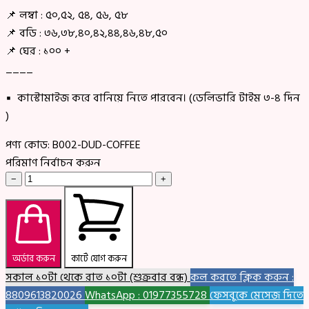
📌 লম্বা : ৫০,৫২, ৫৪, ৫৬, ৫৮
📌 বডি : ৩৬,৩৮,৪০,৪২,৪৪,৪৬,৪৮,৫০
📌 ঘের : ১০০ +
____
▪ কাস্টোমাইজ করে বানিয়ে নিতে পারবেন। (ডেলিভারি টাইম ৩-৪ দিন
)
পণ্য কোড:
B002-DUD-COFFEE
পরিমাণ নির্বাচন করুন
−
+
অর্ডার করুন
কার্টে যোগ করুন
সকাল ১০টা থেকে রাত ১০টা (শুক্রবার বন্ধ)
কল করতে ক্লিক করুন :
8809613820026
WhatsApp : 01977355728
ফেসবুকে মেসেজ দিতে