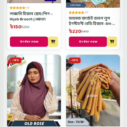
4.9
4.9
লাক্সারি হিজাব ব্রোচ/পিন –
ডায়মন্ড জর্জেট ডাবল লুপ
Hijab Brooch | HB101
ইনস্ট্যান্ট রেডি হিজাব -RH-
৳150
৳250
Lite Pest Color
৳220
৳410
Order now
Order now
-18%
-30%