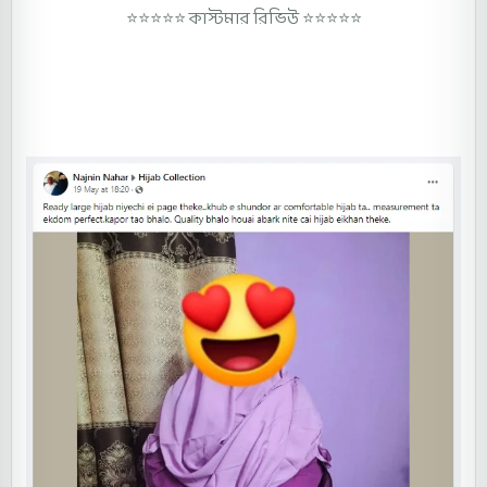
⭐⭐⭐⭐⭐
কাস্টমার রিভিউ ⭐⭐⭐⭐⭐