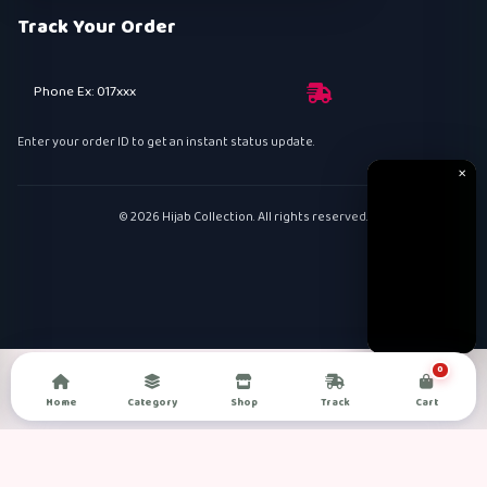
Track Your Order
Phone Ex: 017xxx
Enter your order ID to get an instant status update.
✕
© 2026 Hijab Collection. All rights reserved.
0
Home
Category
Shop
Track
Cart