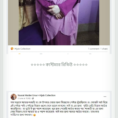
⭐⭐⭐⭐⭐
কাস্টমার রিভিউ ⭐⭐⭐⭐⭐