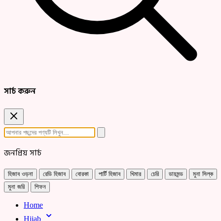
সার্চ করুন
জনপ্রিয় সার্চ
হিজাব ওড়না
রেডি হিজাব
বোরকা
পার্টি হিজাব
খিমার
চেরি
ডায়মন্ড
মুনা সিল্ক
মুনা জরি
শিফন
Home
Hijab