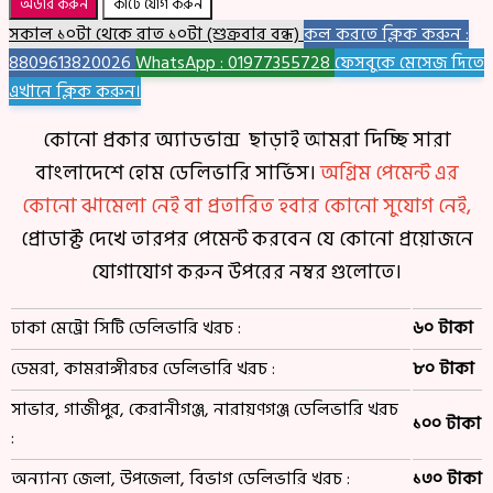
অর্ডার করুন
কার্টে যোগ করুন
সকাল ১০টা থেকে রাত ১০টা (শুক্রবার বন্ধ)
কল করতে ক্লিক করুন :
8809613820026
WhatsApp : 01977355728
ফেসবুকে মেসেজ দিতে
এখানে ক্লিক করুন।
কোনো প্রকার অ্যাডভান্স ছাড়াই আমরা দিচ্ছি সারা
বাংলাদেশে হোম ডেলিভারি সার্ভিস।
অগ্রিম পেমেন্ট এর
কোনো ঝামেলা নেই বা প্রতারিত হবার কোনো সুযোগ নেই,
প্রোডাক্ট দেখে তারপর পেমেন্ট করবেন যে কোনো প্রয়োজনে
যোগাযোগ করুন উপরের নম্বর গুলোতে।
ঢাকা মেট্রো সিটি ডেলিভারি খরচ :
৬০ টাকা
ডেমরা, কামরাঙ্গীরচর ডেলিভারি খরচ :
৮০ টাকা
সাভার, গাজীপুর, কেরানীগঞ্জ, নারায়ণগঞ্জ ডেলিভারি খরচ
১০০ টাকা
:
অন্যান্য জেলা, উপজেলা, বিভাগ ডেলিভারি খরচ :
১৩০ টাকা