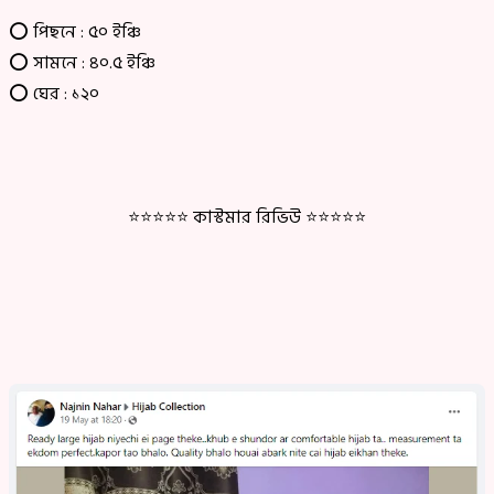
⭕ পিছনে : ৫০ ইঞ্চি
⭕
সামনে : ৪০.৫ ইঞ্চি
⭕
ঘের : ১২০
⭐⭐⭐⭐⭐
কাস্টমার রিভিউ ⭐⭐⭐⭐⭐