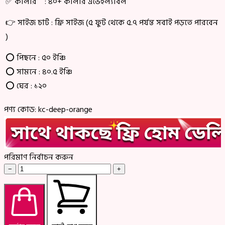
✅ কালার : ৪০+ কালার এভেইল্যাবল
👉 সাইজ চার্ট : ফ্রি সাইজ (৫ ফুট থেকে ৫.৭ পর্যন্ত সবাই পড়তে পারবেন
)
⭕ পিছনে : ৫০ ইঞ্চি
⭕
সামনে : ৪০.৫ ইঞ্চি
⭕
ঘের : ১২০
পণ্য কোড:
kc-deep-orange
পরিমাণ নির্বাচন করুন
−
+