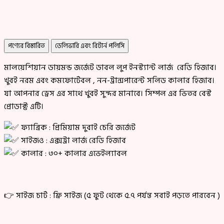
পণ্যের বিস্তারিত
ডেলিভারি এবং রিটার্ন পলিসি
মালয়েশিয়ান ডায়মন্ড জর্জেট ডাবল লুপ ইনস্ট্যান্ট লার্জ রেডি হিজাব।
খুবই নরম এবং কমফোর্টেবল , নন-ট্রান্সপারেন্ট সলিড কালার হিজাব।
যা আপনার ড্রেস এর সাথে খুবই সুন্দর মানাবে। সিম্পল এর ভিতর বেস্ট
প্রোডাক্ট এটি।
ফ্যাব্রিক : প্রিমিয়াম দুবাই চেরি জর্জেট
সাইজও : এক্সট্রা লার্জ রেডি হিজাব
কালার : ৩০+ কালার এভেইল্যাবল
👉 সাইজ চার্ট : ফ্রি সাইজ (৫ ফুট থেকে ৫.৭ পর্যন্ত সবাই পড়তে পারবেন )