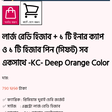
অর্ডার করুন
কার্টে যোগ করুন
লার্জ রেডি হিজাব + ১ টি ইনার ক্যাপ
ও ১ টি হিজাব পিন (গিফট) সব
একসাথে -KC- Deep Orange Color
দাম:
790
1250
টাকা
✅ ফ্যাব্রিক : প্রিমিয়াম দুবাই চেরি জর্জেট
✅ সাইজ : এক্সট্রা লার্জ রেডি হিজাব