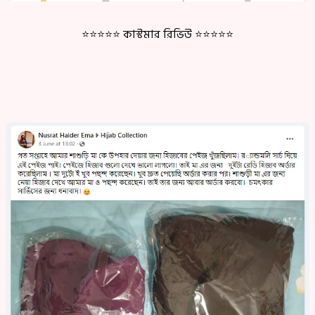
⭐⭐⭐⭐⭐
কাস্টমার রিভিউ ⭐⭐⭐⭐⭐