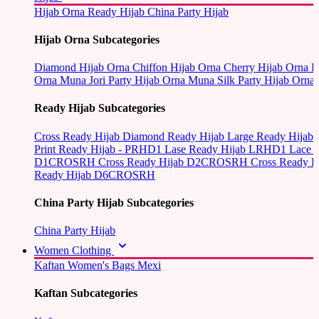
Hijab Orna
Ready Hijab
China Party Hijab
Hijab Orna Subcategories
Diamond Hijab Orna
Chiffon Hijab Orna
Cherry Hijab Orna
L
Orna
Muna Jori Party Hijab Orna
Muna Silk Party Hijab Orna
Ready Hijab Subcategories
Cross Ready Hijab
Diamond Ready Hijab
Large Ready Hijab
Print Ready Hijab - PRHD1
Lase Ready Hijab LRHD1
Lace 
D1CROSRH
Cross Ready Hijab D2CROSRH
Cross Ready
Ready Hijab D6CROSRH
China Party Hijab Subcategories
China Party Hijab
Women Clothing
Kaftan
Women's Bags
Mexi
Kaftan Subcategories