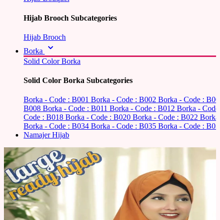
Hijab Brooch Subcategories
Hijab Brooch
Borka
Solid Color Borka
Solid Color Borka Subcategories
Borka - Code : B001
Borka - Code : B002
Borka - Code : B0
B008
Borka - Code : B011
Borka - Code : B012
Borka - Code
Code : B018
Borka - Code : B020
Borka - Code : B022
Borka
Borka - Code : B034
Borka - Code : B035
Borka - Code : B03
Namajer Hijab