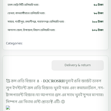
ঢাকা মেট্রো সিটি ডেলিভারি খরচ :
৬০ টাকা
ডেমরা, কামরাঙ্গীরচর ডেলিভারি খরচ :
৮০ টাকা
সাভার, গাজীপুর, কেরানীগঞ্জ, নারায়ণগঞ্জ ডেলিভারি খরচ :
১০০ টাকা
অন্যান্য জেলা, উপজেলা, বিভাগ ডেলিভারি খরচ :
১৩০ টাকা
Categories:
Cross Ready Hijab D2CROSRH
Description
Delivery & return
🥰 ক্রস রেডি হিজাব 🌷 - 𝐃𝟐𝐂𝐑𝐎𝐒𝐑𝐇 দুবাই চেরি জর্জেট ডাবল
লুপ ইনস্ট্যান্ট ক্রস রেডি হিজাব। খুবই নরম এবং কমফোর্টেবল , নন-
ট্রান্সপারেন্ট হিজাব। যা আপনার ড্রেস এর সাথে খুবই সুন্দর মানাবে।
সিম্পল এর ভিতর বেস্ট প্রোডাক্ট এটি। 😍