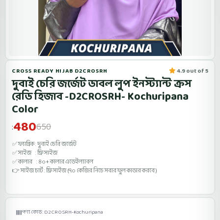
CROSS READY HIJAB D2CROSRH
4.9 out of 5
দুবাই চেরি জর্জেট ডাবল লুপ ইনস্ট্যান্ট ক্রস
রেডি হিজাব -D2CROSRH- Kochuripana
Color
480
650
:
✅ ফ্যাব্রিক : দুবাই চেরি জর্জেট
✅ সাইজ : ফ্রি সাইজ
✅ কালার : ৪০+ কালার এভেইল্যাবল
👉 সাইজ চার্ট : ফ্রি সাইজ (৭০ কেজির নিচে সবার ফুল কাভার করবে )
পণ্য কোড: D2CROSRH-Kochuripana