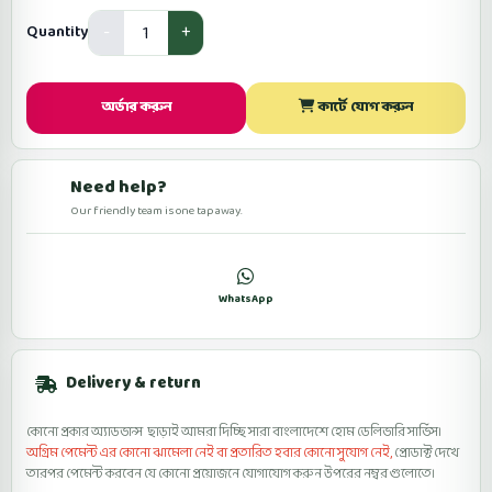
Quantity
অর্ডার করুন
কার্টে যোগ করুন
Need help?
Our friendly team is one tap away.
কল
WhatsApp
ফেসবুকে মেসেজ
Delivery & return
কোনো প্রকার অ্যাডভান্স ছাড়াই আমরা দিচ্ছি সারা বাংলাদেশে হোম ডেলিভারি সার্ভিস।
অগ্রিম পেমেন্ট এর কোনো ঝামেলা নেই বা প্রতারিত হবার কোনো সুযোগ নেই,
প্রোডাক্ট দেখে
তারপর পেমেন্ট করবেন যে কোনো প্রয়োজনে যোগাযোগ করুন উপরের নম্বর গুলোতে।