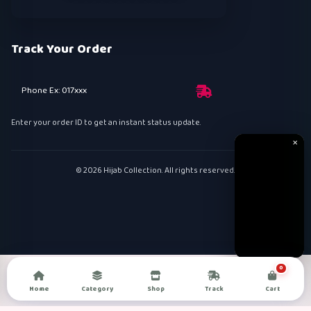
Track Your Order
Phone Ex: 017xxx
Enter your order ID to get an instant status update.
✕
© 2026 Hijab Collection. All rights reserved.
0
Home
Category
Shop
Track
Cart