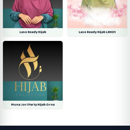
Lase Ready Hijab
Lase Ready Hijab LRHD1
Muna Jori Party Hijab Orna