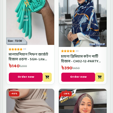
4.9
4.9
মালয়েশিয়ান শিফন জর্জেট
চায়না প্রিমিয়াম কটন পার্টি
হিজাব ওড়না - SGH- Lite
হিজাব - CH02-12-PARTY
Pest Color
৳140
HIJAB
৳200
৳390
৳650
Order now
Order now
-40%
-26%