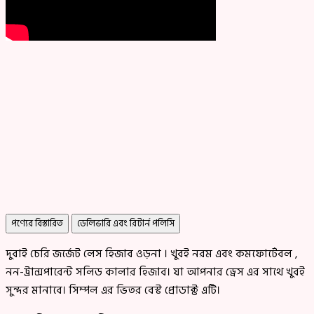
পণ্যের বিস্তারিত
ডেলিভারি এবং রিটার্ন পলিসি
দুবাই চেরি জর্জেট লেস হিজাব ওড়না । খুবই নরম এবং কমফোর্টেবল ,
নন-ট্রান্সপারেন্ট সলিড কালার হিজাব। যা আপনার ড্রেস এর সাথে খুবই
সুন্দর মানাবে। সিম্পল এর ভিতর বেস্ট প্রোডাক্ট এটি।