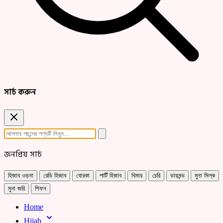
সার্চ করুন
জনপ্রিয় সার্চ
হিজাব ওড়না
রেডি হিজাব
বোরকা
পার্টি হিজাব
খিমার
চেরি
ডায়মন্ড
মুনা সিল্ক
মুনা জরি
শিফন
Home
Hijab