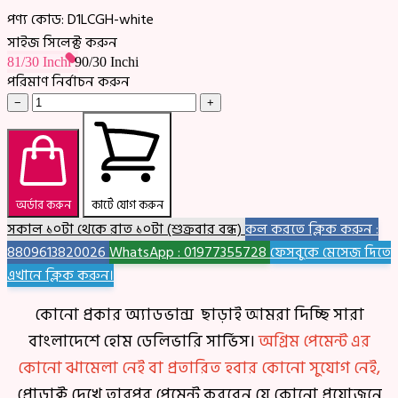
পণ্য কোড:
D1LCGH-white
সাইজ সিলেক্ট করুন
81/30 Inchi
90/30 Inchi
পরিমাণ নির্বাচন করুন
−
+
অর্ডার করুন
কার্টে যোগ করুন
সকাল ১০টা থেকে রাত ১০টা (শুক্রবার বন্ধ)
কল করতে ক্লিক করুন :
8809613820026
WhatsApp : 01977355728
ফেসবুকে মেসেজ দিতে
এখানে ক্লিক করুন।
কোনো প্রকার অ্যাডভান্স ছাড়াই আমরা দিচ্ছি সারা
বাংলাদেশে হোম ডেলিভারি সার্ভিস।
অগ্রিম পেমেন্ট এর
কোনো ঝামেলা নেই বা প্রতারিত হবার কোনো সুযোগ নেই,
প্রোডাক্ট দেখে তারপর পেমেন্ট করবেন যে কোনো প্রয়োজনে