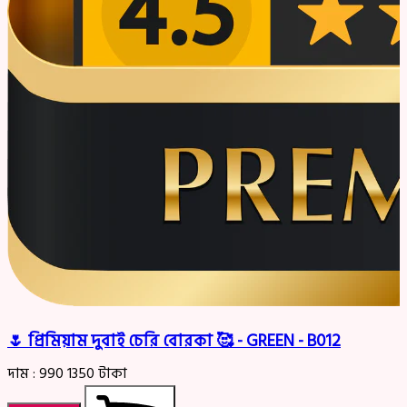
🌷 প্রিমিয়াম দুবাই চেরি বোরকা 🥰 - GREEN - B012
দাম :
990
1350
টাকা