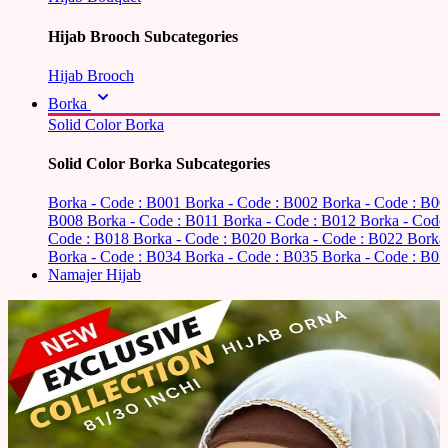
Hijab Brooch Subcategories
Hijab Brooch
Borka
Solid Color Borka
Solid Color Borka Subcategories
Borka - Code : B001
Borka - Code : B002
Borka - Code : B0
B008
Borka - Code : B011
Borka - Code : B012
Borka - Code
Code : B018
Borka - Code : B020
Borka - Code : B022
Borka
Borka - Code : B034
Borka - Code : B035
Borka - Code : B03
Namajer Hijab