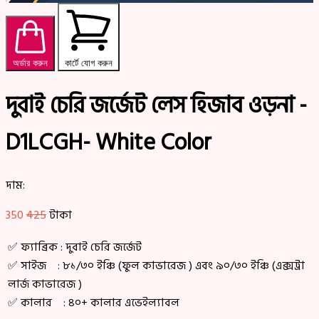
অর্ডার করুন
কার্টে যোগ করুন
দুবাই চেরি জর্জেট লেস হিজাব ওড়না -
D1LCGH- White Color
দাম:
350
425
টাকা
✅ ফ্যাব্রিক : দুবাই চেরি জর্জেট
✅ সাইজ : ৮১/৩০ ইঞ্চি (ফুল কাভারেজ ) এবং ৯০/৩০ ইঞ্চি (এক্সট্রা
লার্জ কাভারেজ )
✅ কালার : ৪০+ কালার এভেইল্যাবল