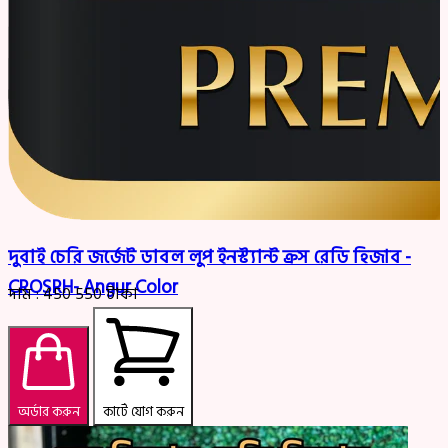
দুবাই চেরি জর্জেট ডাবল লুপ ইনস্ট্যান্ট ক্রস রেডি হিজাব -
CROSRH- Angur Color
দাম :
450
550
টাকা
অর্ডার করুন
কার্টে যোগ করুন