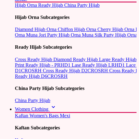
Hijab Orna
Ready Hijab
China Party Hijab
Hijab Orna Subcategories
Diamond Hijab Orna
Chiffon Hijab Orna
Cherry Hijab Orna
L
Orna
Muna Jori Party Hijab Orna
Muna Silk Party Hijab Orna
Ready Hijab Subcategories
Cross Ready Hijab
Diamond Ready Hijab
Large Ready Hijab
Print Ready Hijab - PRHD1
Lase Ready Hijab LRHD1
Lace 
D1CROSRH
Cross Ready Hijab D2CROSRH
Cross Ready
Ready Hijab D6CROSRH
China Party Hijab Subcategories
China Party Hijab
Women Clothing
Kaftan
Women's Bags
Mexi
Kaftan Subcategories