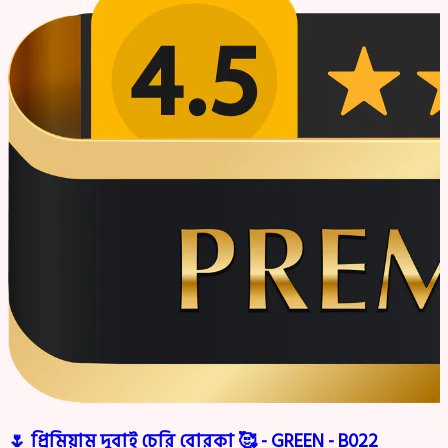
🌷 প্রিমিয়াম দুবাই চেরি বোরকা 🥰 - GREEN - B022